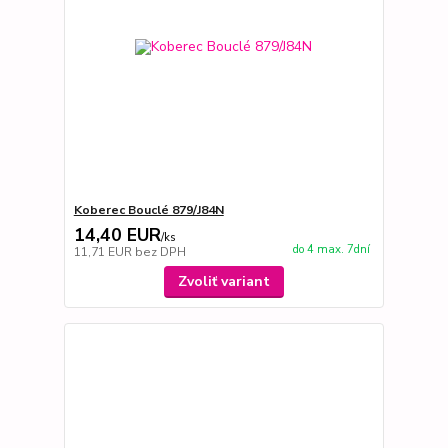
Koberec Bouclé 879/J84N
14,40 EUR
/
ks
do 4 max. 7dní
11,71 EUR
bez DPH
Zvoliť variant