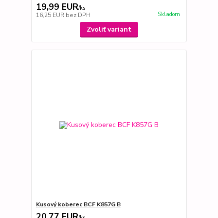
19,99 EUR
/
ks
Skladom
16,25 EUR
bez DPH
Zvoliť variant
Kusový koberec BCF K857G B
20,77 EUR
/
ks