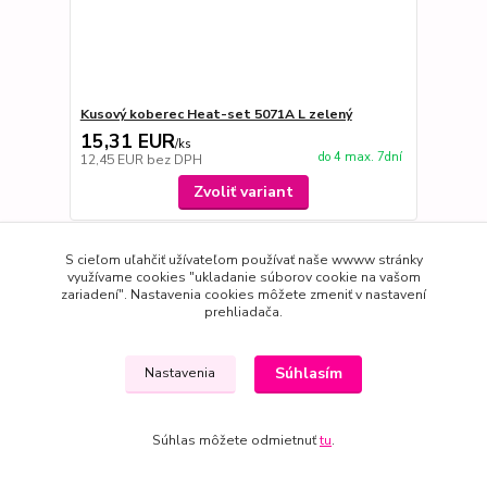
Kusový koberec Heat-set 5071A L zelený
15,31 EUR
/
ks
do 4 max. 7dní
12,45 EUR
bez DPH
Zvoliť variant
S cieľom uľahčiť užívateľom používať naše wwww stránky
využívame cookies "ukladanie súborov cookie na vašom
zariadení". Nastavenia cookies môžete zmeniť v nastavení
prehliadača.
Súhlasím
Nastavenia
Súhlas môžete odmietnuť
tu
.