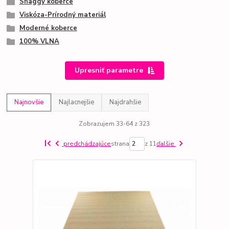
Shaggy koberce
Viskóza-Prírodný materiál
Moderné koberce
100% VLNA
Upresniť parametre
Najnovšie
Najlacnejšie
Najdrahšie
Zobrazujem 33-64 z 323
predchádzajúce
strana
z 11
ďalšie