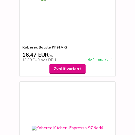
Koberec Bouclé KF91A G
16,47 EUR
/
ks
do 4 max. 7dní
13,39 EUR
bez DPH
Zvoliť variant