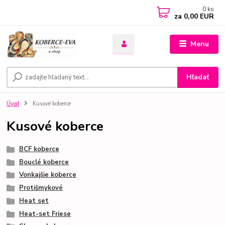
0
ks
za
0,00 EUR
Menu
Hľadať
Úvod
Kusové koberce
Kusové koberce
BCF koberce
Bouclé koberce
Vonkajšie koberce
Protišmykové
Heat set
Heat-set Friese