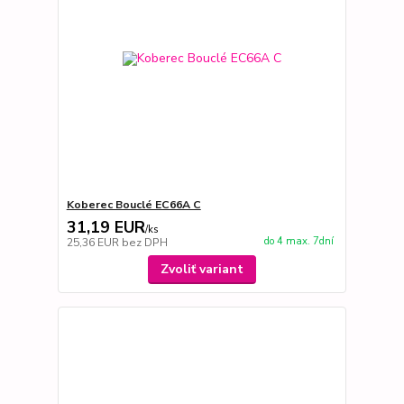
Koberec Bouclé EC66A C
31,19 EUR
/
ks
do 4 max. 7dní
25,36 EUR
bez DPH
Zvoliť variant