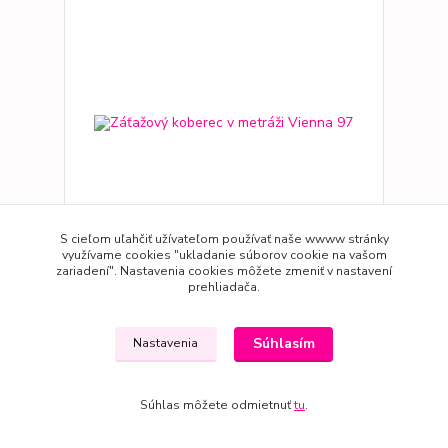
S cieľom uľahčiť užívateľom používať naše wwww stránky
využívame cookies "ukladanie súborov cookie na vašom
zariadení". Nastavenia cookies môžete zmeniť v nastavení
Záťažový koberec v metráži Vienna 97
prehliadača.
11,59 EUR
/
m2
do 4 max. 7dní
9,42 EUR
bez DPH
Súhlasím
Nastavenia
Zvoliť variant
Súhlas môžete odmietnuť
tu
.
Novinka