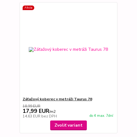
Akcia
Záťažový koberec v metráži Taurus 78
18,99 EUR
17,99 EUR
/
m2
do 4 max. 7dní
14,63 EUR
bez DPH
Zvoliť variant