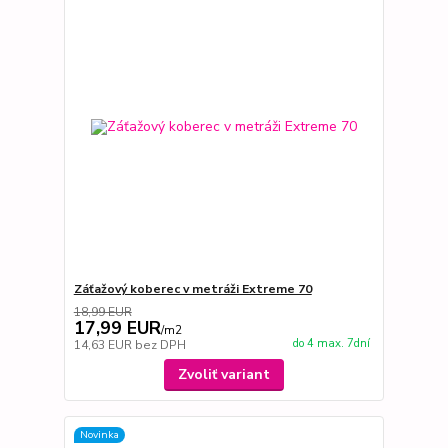
Záťažový koberec v metráži Extreme 70
18,99 EUR
17,99 EUR
/
m2
do 4 max. 7dní
14,63 EUR
bez DPH
Zvoliť variant
Novinka