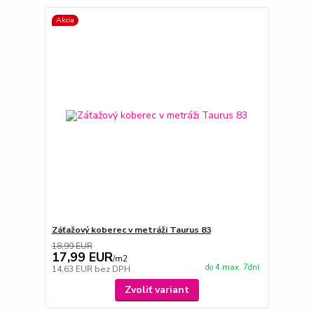
Akcia
Záťažový koberec v metráži Taurus 83
18,99 EUR
17,99 EUR
/
m2
do 4 max. 7dní
14,63 EUR
bez DPH
Zvoliť variant