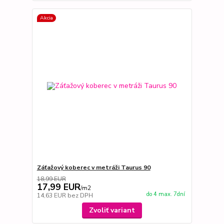
Akcia
Záťažový koberec v metráži Taurus 90
18,99 EUR
17,99 EUR
/
m2
do 4 max. 7dní
14,63 EUR
bez DPH
Zvoliť variant