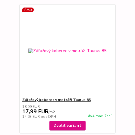
Akcia
Záťažový koberec v metráži Taurus 85
18,99 EUR
17,99 EUR
/
m2
do 4 max. 7dní
14,63 EUR
bez DPH
Zvoliť variant