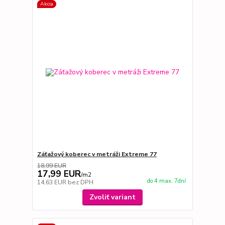
Akcia
Záťažový koberec v metráži Extreme 77
18,99 EUR
17,99 EUR
/
m2
do 4 max. 7dní
14,63 EUR
bez DPH
Zvoliť variant