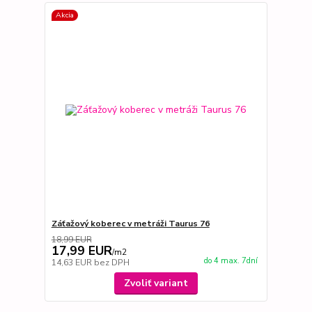
Akcia
Záťažový koberec v metráži Taurus 76
18,99 EUR
17,99 EUR
/
m2
do 4 max. 7dní
14,63 EUR
bez DPH
Zvoliť variant