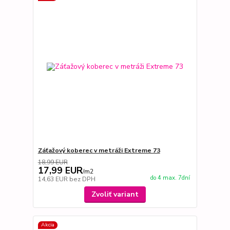
Záťažový koberec v metráži Extreme 73
18,99 EUR
17,99 EUR
/
m2
do 4 max. 7dní
14,63 EUR
bez DPH
Zvoliť variant
Akcia