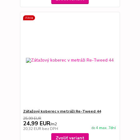
Akcia
Záťažový koberec v metráži Re-Tweed 44
25,99 EUR
24,99 EUR
/
m2
do 4 max. 7dní
20,32 EUR
bez DPH
Zvoliť variant