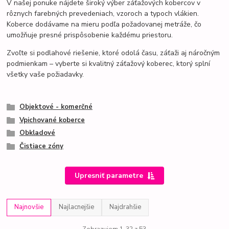
V našej ponuke nájdete široký výber záťažových kobercov v
rôznych farebných prevedeniach, vzoroch a typoch vlákien.
Koberce dodávame na mieru podľa požadovanej metráže, čo
umožňuje presné prispôsobenie každému priestoru.
Zvoľte si podlahové riešenie, ktoré odolá času, záťaži aj náročným
podmienkam – vyberte si kvalitný záťažový koberec, ktorý splní
všetky vaše požiadavky.
Objektové - komerčné
Vpichované koberce
Obkladové
Čistiace zóny
Upresniť parametre
Najnovšie
Najlacnejšie
Najdrahšie
Zobrazujem 1-32 z 53