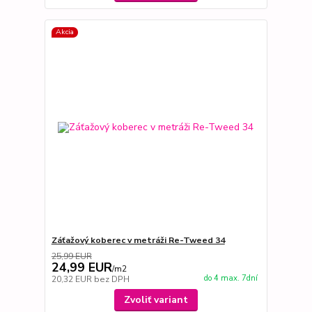
Akcia
Záťažový koberec v metráži Re-Tweed 34
25,99 EUR
24,99 EUR
/
m2
do 4 max. 7dní
20,32 EUR
bez DPH
Zvoliť variant