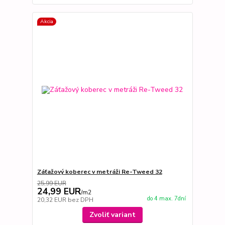
Akcia
Záťažový koberec v metráži Re-Tweed 32
25,99 EUR
24,99 EUR
/
m2
do 4 max. 7dní
20,32 EUR
bez DPH
Zvoliť variant