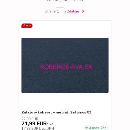
strana
z 2
ďalšie
Akcia
Záťažový koberec v metráži Saturnus 83
22,99 EUR
21,99 EUR
/
m2
do 4 max. 7dní
17,88 EUR
bez DPH