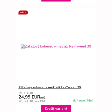
Akcia
Záťažový koberec v metráži Re-Tweed 39
25,99 EUR
24,99 EUR
/
m2
do 4 max. 7dní
20,32 EUR
bez DPH
Zvoliť variant