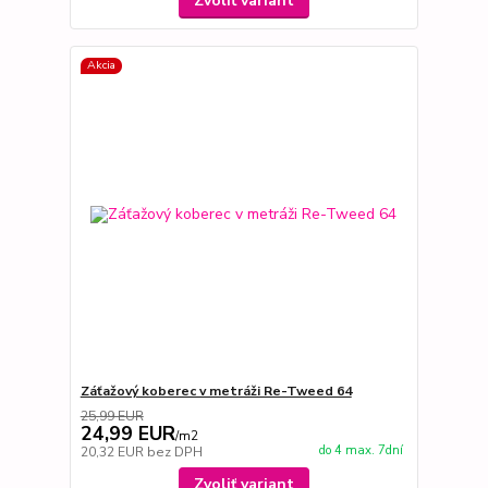
Zvoliť variant
Akcia
Záťažový koberec v metráži Re-Tweed 64
25,99 EUR
24,99 EUR
/
m2
do 4 max. 7dní
20,32 EUR
bez DPH
Zvoliť variant