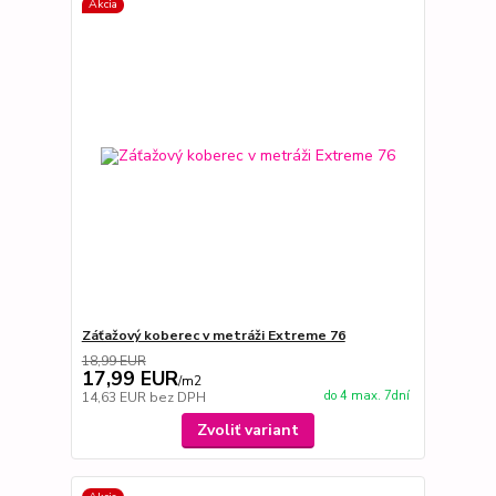
Akcia
Záťažový koberec v metráži Extreme 76
18,99 EUR
17,99 EUR
/
m2
do 4 max. 7dní
14,63 EUR
bez DPH
Zvoliť variant