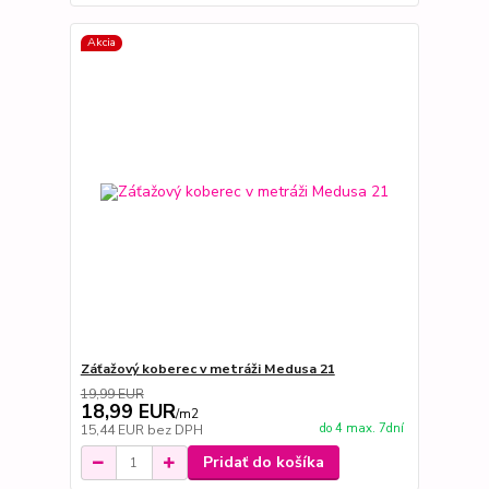
Akcia
Záťažový koberec v metráži Medusa 21
19,99 EUR
18,99 EUR
/
m2
do 4 max. 7dní
15,44 EUR
bez DPH
Pridať do košíka