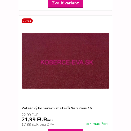
Zvoliť variant
Akcia
Záťažový koberec v metráži Saturnus 15
22,99 EUR
21,99 EUR
/
m2
do 4 max. 7dní
17,88 EUR
bez DPH