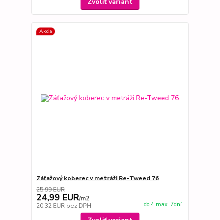
Zvoliť variant
Akcia
Záťažový koberec v metráži Re-Tweed 76
25,99 EUR
24,99 EUR
/
m2
do 4 max. 7dní
20,32 EUR
bez DPH