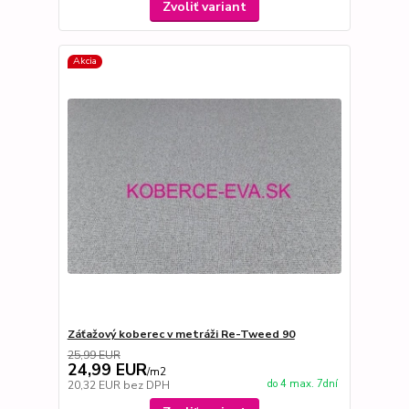
Zvoliť variant
Akcia
Záťažový koberec v metráži Re-Tweed 90
25,99 EUR
24,99 EUR
/
m2
do 4 max. 7dní
20,32 EUR
bez DPH