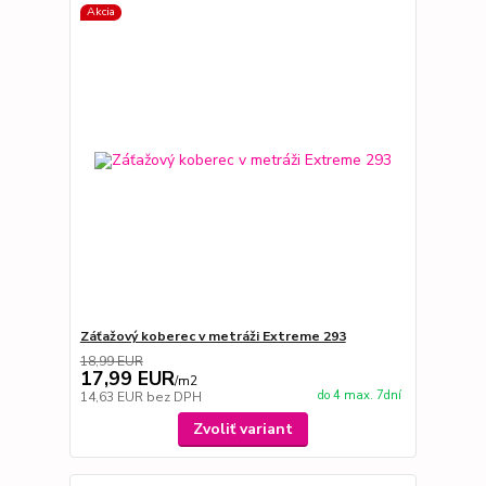
Akcia
Záťažový koberec v metráži Extreme 293
18,99 EUR
17,99 EUR
/
m2
do 4 max. 7dní
14,63 EUR
bez DPH
Zvoliť variant