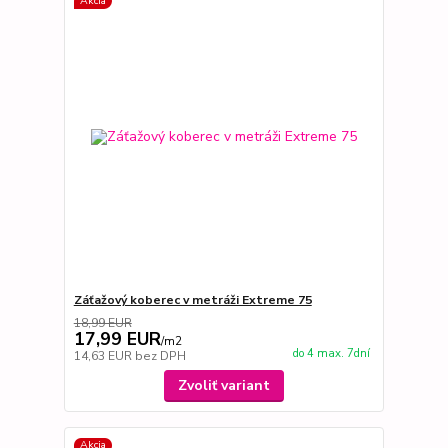
Akcia
Záťažový koberec v metráži Extreme 75
18,99 EUR
17,99 EUR
/
m2
do 4 max. 7dní
14,63 EUR
bez DPH
Zvoliť variant
Akcia