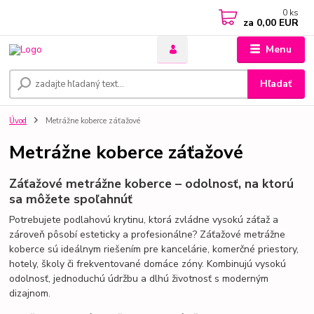
0
ks
za
0,00 EUR
Menu
Hľadať
Úvod
Metrážne koberce záťažové
Metrážne koberce záťažové
Záťažové metrážne koberce – odolnosť, na ktorú
sa môžete spoľahnúť
Potrebujete podlahovú krytinu, ktorá zvládne vysokú záťaž a
zároveň pôsobí esteticky a profesionálne? Záťažové metrážne
koberce sú ideálnym riešením pre kancelárie, komerčné priestory,
hotely, školy či frekventované domáce zóny. Kombinujú vysokú
odolnosť, jednoduchú údržbu a dlhú životnosť s moderným
dizajnom.