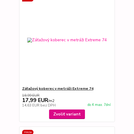
Záťažový koberec v metráži Extreme 74
18,99 EUR
17,99 EUR
/
m2
do 4 max. 7dní
14,63 EUR
bez DPH
Zvoliť variant
Akcia