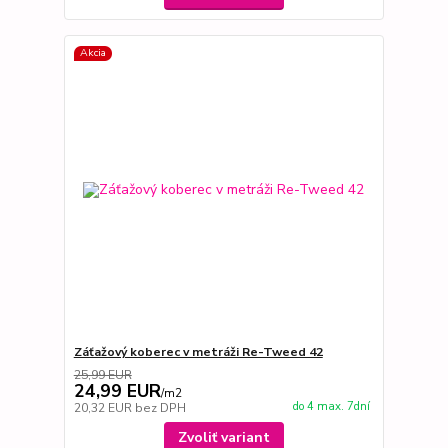
Akcia
Záťažový koberec v metráži Re-Tweed 42
25,99 EUR
24,99 EUR
/
m2
do 4 max. 7dní
20,32 EUR
bez DPH
Zvoliť variant