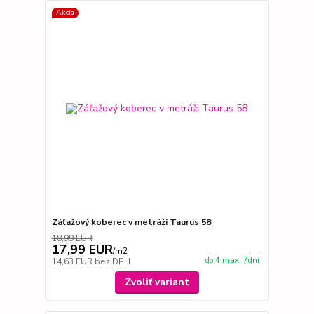
Akcia
Záťažový koberec v metráži Taurus 58
18,99 EUR
17,99 EUR
/
m2
do 4 max. 7dní
14,63 EUR
bez DPH
Zvoliť variant