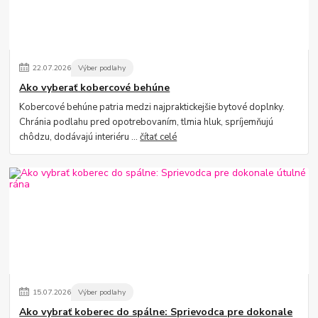
22
.
07
.
2026
Výber podlahy
Ako vyberať kobercové behúne
Kobercové behúne patria medzi najpraktickejšie bytové doplnky.
Chránia podlahu pred opotrebovaním, tlmia hluk, spríjemňujú
chôdzu, dodávajú interiéru ...
čítať celé
15
.
07
.
2026
Výber podlahy
Ako vybrať koberec do spálne: Sprievodca pre dokonale