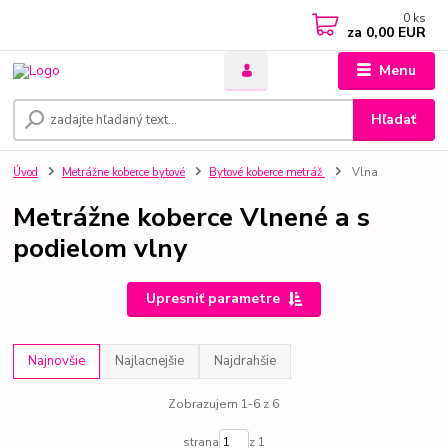
0
ks
za
0,00 EUR
Menu
Hľadať
Úvod
Metrážne koberce bytové
Bytové koberce metráž
Vlna
Metrážne koberce Vlnené a s
podielom vlny
Upresniť parametre
Najnovšie
Najlacnejšie
Najdrahšie
Zobrazujem 1-6 z 6
strana
z 1