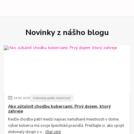
Novinky z nášho blogu
06
.
08
.
2026
Inšpirácie podľa miestností
Ako zútulniť chodbu kobercami: Prvý dojem, ktorý
zahreje
Keďže chodba patrí medzi najviac namáhané miestnosti v dome,
výber koberca má svoje špecifické pravidlá. Prečítajte si, ako spojiť
dokonalý dizajn s v...
čítať celé