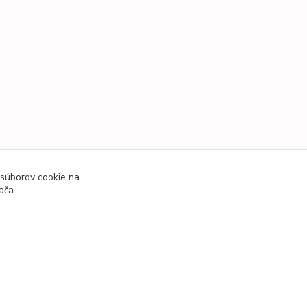
 súborov cookie na
ača.
Vytvorené na
Eshop-rychlo.sk