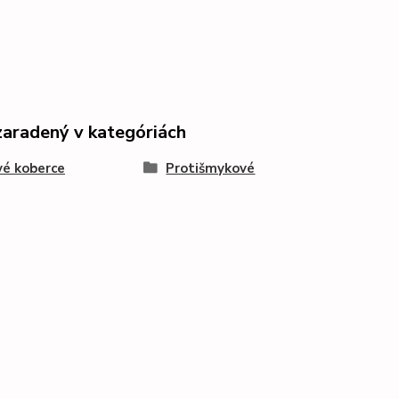
zaradený v kategóriách
é koberce
Protišmykové