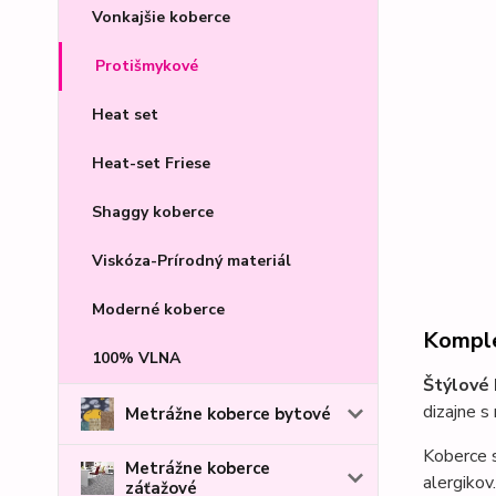
Vonkajšie koberce
Protišmykové
Heat set
Heat-set Friese
Shaggy koberce
Viskóza-Prírodný materiál
Moderné koberce
Komple
100% VLNA
Štýlové
dizajne 
Metrážne koberce bytové
Koberce s
Metrážne koberce
alergikov.
záťažové