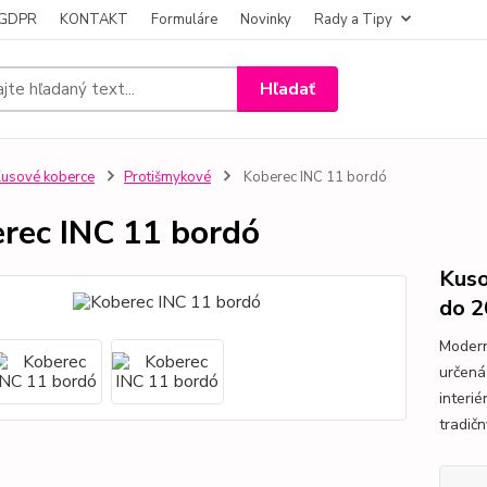
- GDPR
KONTAKT
Formuláre
Novinky
Rady a Tipy
Hľadať
usové koberce
Protišmykové
Koberec INC 11 bordó
rec INC 11 bordó
Kuso
do 2
Modern
určená
interi
tradič