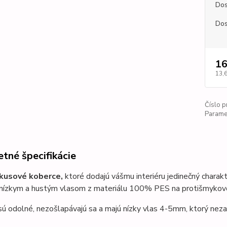
Dos
Dos
16
13,
Číslo p
Paramet
tné špecifikácie
 kusové koberce,
ktoré dodajú vášmu interiéru jedinečný chara
s nízkym a hustým vlasom z materiálu 100% PES na protišmyko
ú odolné, nezošlapávajú sa a majú nízky vlas 4-5mm,
ktorý neza