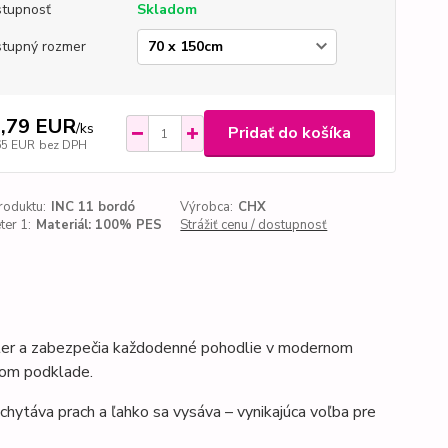
tupnosť
Skladom
tupný rozmer
,79 EUR
/
ks
Pridať do košíka
65 EUR
bez DPH
roduktu:
INC 11 bordó
Výrobca:
CHX
er 1:
Materiál: 100% PES
Strážiť cenu / dostupnosť
kter a zabezpečia každodenné pohodlie
v modernom
vom podklade.
chytáva prach a ľahko sa vysáva – vynikajúca voľba pre