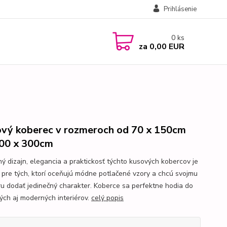
Prihlásenie
0
ks
za
0,00 EUR
vý koberec v rozmeroch od 70 x 150cm
00 x 300cm
ý dizajn, elegancia a praktickosť týchto kusových kobercov je
 pre tých, ktorí oceňujú módne potlačené vzory a chcú svojmu
éru dodať jedinečný charakter. Koberce sa perfektne hodia do
ných aj moderných interiérov.
celý popis