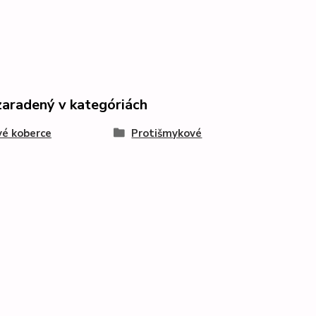
zaradený v kategóriách
é koberce
Protišmykové