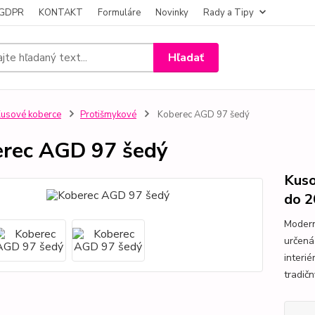
- GDPR
KONTAKT
Formuláre
Novinky
Rady a Tipy
Hľadať
usové koberce
Protišmykové
Koberec AGD 97 šedý
rec AGD 97 šedý
Kuso
do 2
Modern
určená
interi
tradič