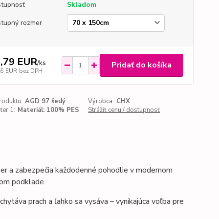
tupnosť
Skladom
tupný rozmer
,79 EUR
/
ks
Pridať do košíka
65 EUR
bez DPH
roduktu:
AGD 97 šedý
Výrobca:
CHX
er 1:
Materiál: 100% PES
Strážiť cenu / dostupnosť
kter a zabezpečia každodenné pohodlie
v modernom
vom podklade.
chytáva prach a ľahko sa vysáva – vynikajúca voľba pre