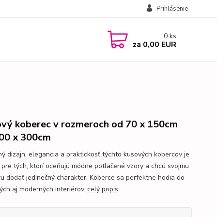
Prihlásenie
0
ks
za
0,00 EUR
vý koberec v rozmeroch od 70 x 150cm
00 x 300cm
ý dizajn, elegancia a praktickosť týchto kusových kobercov je
 pre tých, ktorí oceňujú módne potlačené vzory a chcú svojmu
éru dodať jedinečný charakter. Koberce sa perfektne hodia do
ných aj moderných interiérov.
celý popis