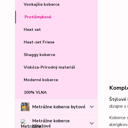
Vonkajšie koberce
Protišmykové
Heat set
Heat-set Friese
Shaggy koberce
Viskóza-Prírodný materiál
Moderné koberce
Komple
100% VLNA
Štýlové
dizajne 
Metrážne koberce bytové
Koberce s
Metrážne koberce
alergikov.
záťažové