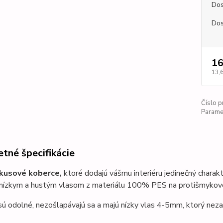
Dos
Dos
16
13,
Číslo p
Paramet
tné špecifikácie
 kusové koberce,
ktoré dodajú vášmu interiéru jedinečný chara
s nízkym a hustým vlasom z materiálu 100% PES na protišmyko
ú odolné, nezošlapávajú sa a majú nízky vlas 4-5mm,
ktorý neza