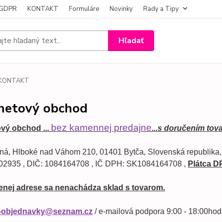
- GDPR
KONTAKT
Formuláre
Novinky
Rady a Tipy
Hľadať
KONTAKT
rnetový obchod
bez kamennej predajne
ový obchod 
... 
...s doručením tov
ná, 
Hlboké nad Váhom 210, 
01401 Bytča, 
Slovenská republika,
02935 , 
DIČ: 1084164708 , 
IČ DPH: SK1084164708 , 
Plátca D
nej adrese sa nenachádza sklad s tovarom.
-objednavky@seznam.cz
 / e-mailová podpora 9:00 - 18:00hod