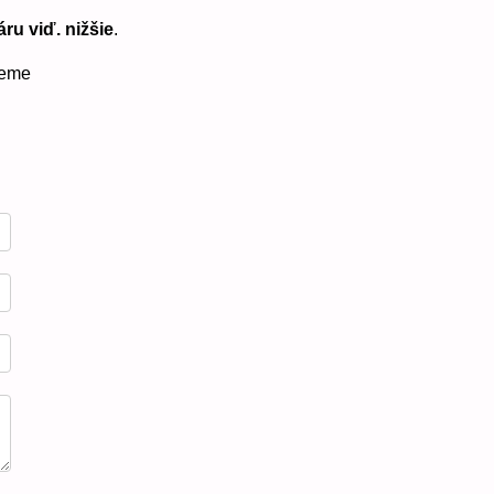
ru viď. nižšie
. 
jeme