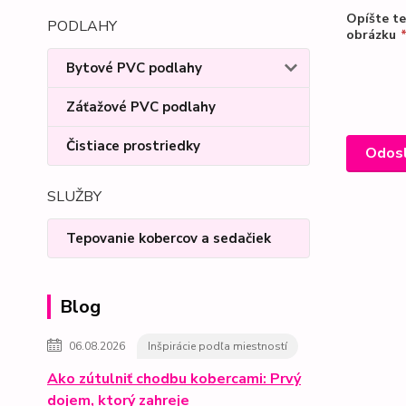
Opíšte t
PODLAHY
obrázku
Bytové PVC podlahy
Záťažové PVC podlahy
Čistiace prostriedky
SLUŽBY
Tepovanie kobercov a sedačiek
Blog
06.08.2026
Inšpirácie podľa miestností
Ako zútulniť chodbu kobercami: Prvý
dojem, ktorý zahreje