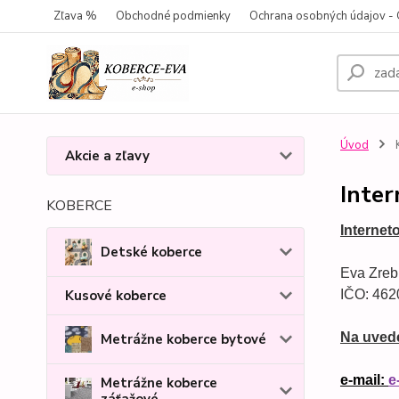
Zľava %
Obchodné podmienky
Ochrana osobných údajov 
Úvod
Akcie a zľavy
Inte
KOBERCE
Internet
Detské koberce
Eva Zreb
Kusové koberce
IČO: 462
Na uvede
Metrážne koberce bytové
e-mail: 
e
Metrážne koberce
záťažové