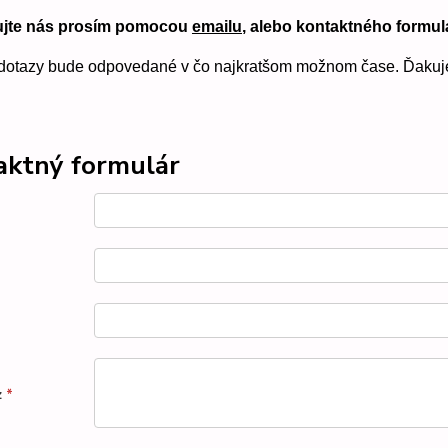
ujte nás prosím pomocou 
emailu
, 
alebo kontaktného formulá
dotazy bude odpovedané v čo najkratšom možnom čase. Ďaku
aktný formulár
z
*