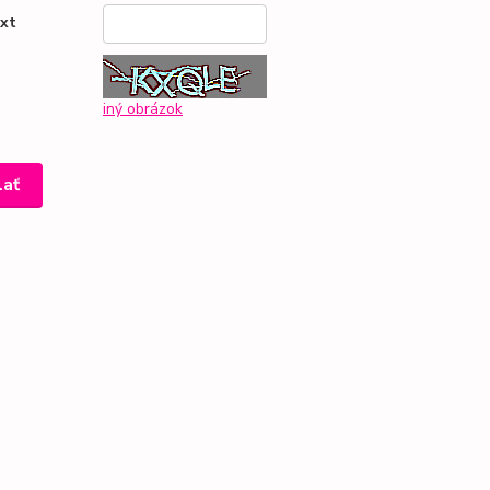
ext
*
iný obrázok