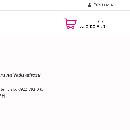
Prihlásenie
0
ks
za
0,00 EUR
aru na Vašu adresu.
 
tel. číslo:
 0911 391 045
PH
.