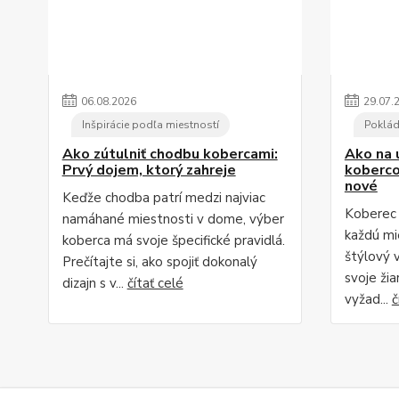
06
.
08
.
2026
29
.
07
.
Inšpirácie podľa miestností
Poklád
Ako zútulniť chodbu kobercami:
Ako na 
Prvý dojem, ktorý zahreje
koberco
nové
Keďže chodba patrí medzi najviac
Koberec 
namáhané miestnosti v dome, výber
každú mie
koberca má svoje špecifické pravidlá.
štýlový 
Prečítajte si, ako spojiť dokonalý
svoje žia
dizajn s v...
čítať celé
vyžad...
č