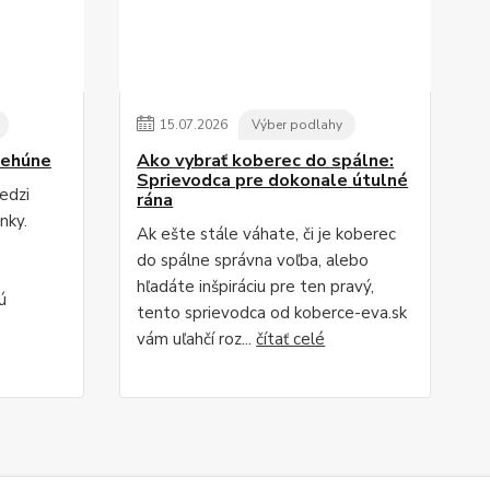
15
.
07
.
2026
Výber podlahy
behúne
Ako vybrať koberec do spálne:
Sprievodca pre dokonale útulné
edzi
rána
nky.
Ak ešte stále váhate, či je koberec
do spálne správna voľba, alebo
hľadáte inšpiráciu pre ten pravý,
ú
tento sprievodca od koberce-eva.sk
vám uľahčí roz...
čítať celé