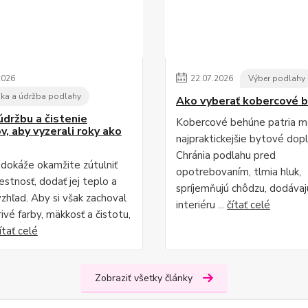
2026
22
.
07
.
2026
Výber podlahy
ka a údržba podlahy
Ako vyberať kobercové 
údržbu a čistenie
Kobercové behúne patria m
v, aby vyzerali roky ako
najpraktickejšie bytové dopl
Chránia podlahu pred
dokáže okamžite zútulniť
opotrebovaním, tlmia hluk,
stnosť, dodať jej teplo a
spríjemňujú chôdzu, dodávaj
vzhľad. Aby si však zachoval
interiéru ...
čítať celé
rivé farby, mäkkosť a čistotu,
ítať celé
Zobraziť všetky články