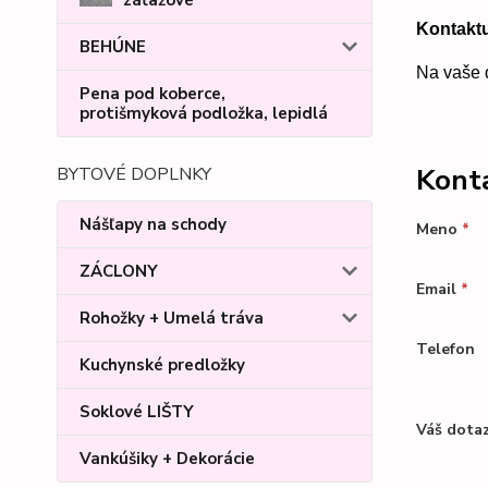
Kontakt
BEHÚNE
Na vaše 
Pena pod koberce,
protišmyková podložka, lepidlá
.
Kont
BYTOVÉ DOPLNKY
Nášľapy na schody
Meno
*
ZÁCLONY
Email
*
Rohožky + Umelá tráva
Telefon
Kuchynské predložky
Soklové LIŠTY
Váš dota
Vankúšiky + Dekorácie