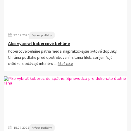
22
.
07
.
2026
Výber podlahy
Ako vyberať kobercové behúne
Kobercové behúne patria medzi najpraktickejšie bytové doplnky.
Chránia podlahu pred opotrebovaním, tlmia hluk, spríjemňujú
chôdzu, dodávajú interiéru ...
čítať celé
15
.
07
.
2026
Výber podlahy