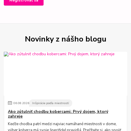
Registrovať sa
Novinky z nášho blogu
06
.
08
.
2026
Inšpirácie podľa miestností
Ako zútulniť chodbu kobercami: Prvý dojem, ktorý
zahreje
Keďže chodba patrí medzi najviac namáhané miestnosti v dome,
výber koberca má svoje špecifické pravidlá. Prečítajte si, ako spojiť