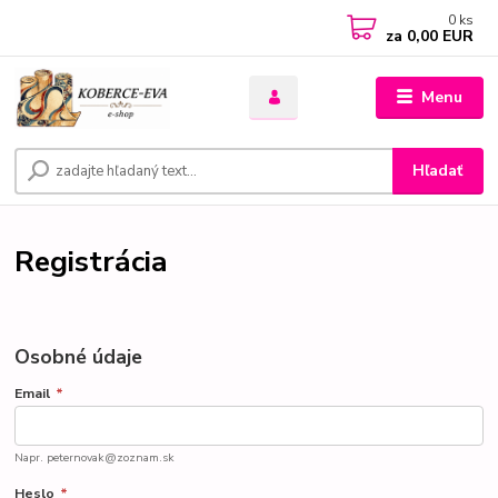
0
ks
za
0,00 EUR
Menu
Hľadať
Registrácia
Osobné údaje
Email
*
Napr. peternovak@zoznam.sk
Heslo
*