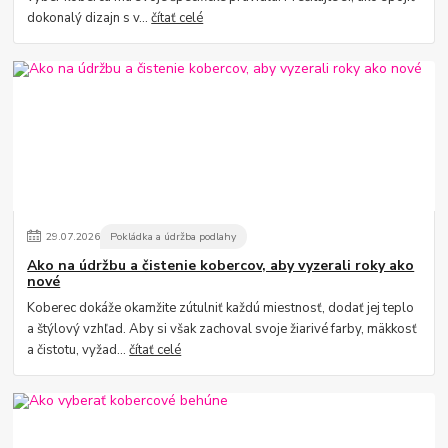
dokonalý dizajn s v...
čítať celé
29
.
07
.
2026
Pokládka a údržba podlahy
Ako na údržbu a čistenie kobercov, aby vyzerali roky ako
nové
Koberec dokáže okamžite zútulniť každú miestnosť, dodať jej teplo
a štýlový vzhľad. Aby si však zachoval svoje žiarivé farby, mäkkosť
a čistotu, vyžad...
čítať celé