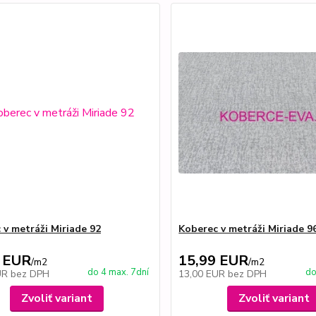
 v metráži Miriade 92
Koberec v metráži Miriade 9
 EUR
15,99 EUR
/
m2
/
m2
do 4 max. 7dní
do
UR
bez DPH
13,00 EUR
bez DPH
Zvoliť variant
Zvoliť variant