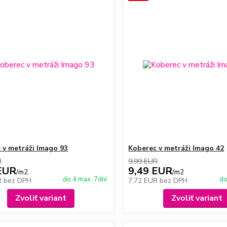
 v metráži Imago 93
Koberec v metráži Imago 42
R
9,99 EUR
EUR
9,49 EUR
/
m2
/
m2
do 4 max. 7dní
do
R
bez DPH
7,72 EUR
bez DPH
Zvoliť variant
Zvoliť variant