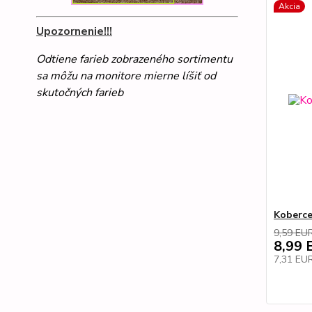
Akcia
Upozornenie!!!
Odtiene farieb zobrazeného sortimentu
sa môžu na monitore mierne líšiť od
skutočných farieb
Koberce
9,59 EU
8,99 
7,31 EU