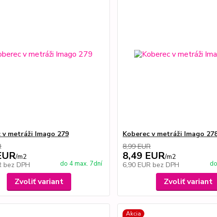
 v metráži Imago 279
Koberec v metráži Imago 27
R
8,99 EUR
EUR
8,49 EUR
/
m2
/
m2
do 4 max. 7dní
do
R
bez DPH
6,90 EUR
bez DPH
Zvoliť variant
Zvoliť variant
Akcia