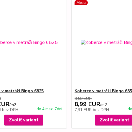
Akcia
 v metráži Bingo 6825
Koberce v metráži Bingo 68
R
9,59 EUR
EUR
8,99 EUR
/
m2
/
m2
do 4 max. 7dní
do
R
bez DPH
7,31 EUR
bez DPH
Zvoliť variant
Zvoliť variant