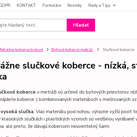
- GDPR
KONTAKT
Formuláre
Novinky
Rady a Tipy
Hľadať
etrážne koberce bytové
Bytové koberce metráž
Slučkové koberce
ážne slučkové koberce - nízká, 
ka
lučkové koberce
v metráži sú určené do bytových priestorov, nízky
 nájdete koberce z kombinovaných materiáloch v melírovaných vz
 vysoká slučka
. Viac materiálu pod nohou, výrazne vyžší pocit 
 klasických slučkách i plastických vzoroch sú vedšinou vyrábané v
ina, ale preto, že dávajú kobercom neuveritelný šarm.