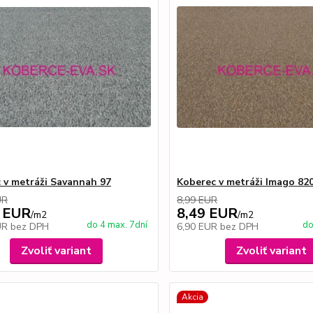
 v metráži Savannah 97
Koberec v metráži Imago 82
UR
8,99 EUR
 EUR
8,49 EUR
/
m2
/
m2
do 4 max. 7dní
do
UR
bez DPH
6,90 EUR
bez DPH
Zvoliť variant
Zvoliť variant
Akcia