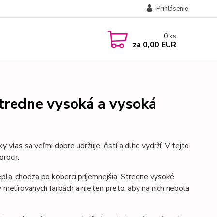
Prihlásenie
0
ks
za
0,00 EUR
stredne vysoká a vysoká
 vlas sa veľmi dobre udržuje, čistí a dlho vydrží. V tejto
oroch.
tepla, chodza po koberci príjemnejšia. Stredne vysoké
 melírovanych farbách a nie len preto, aby na nich nebola