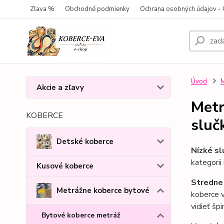
Zľava %
Obchodné podmienky
Ochrana osobných údajov 
Úvod
M
Akcie a zľavy
Metr
KOBERCE
sluč
Detské koberce
Nízké s
kategorii
Kusové koberce
Stredne
Metrážne koberce bytové
koberce v
vidieť šp
Bytové koberce metráž