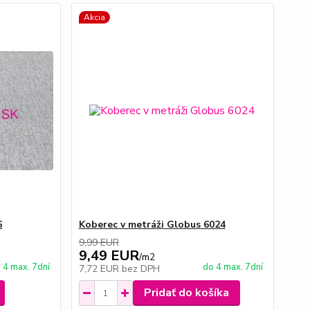
Akcia
6
Koberec v metráži Globus 6024
9,99 EUR
9,49 EUR
/
m2
 4 max. 7dní
do 4 max. 7dní
7,72 EUR
bez DPH
Pridať do košíka