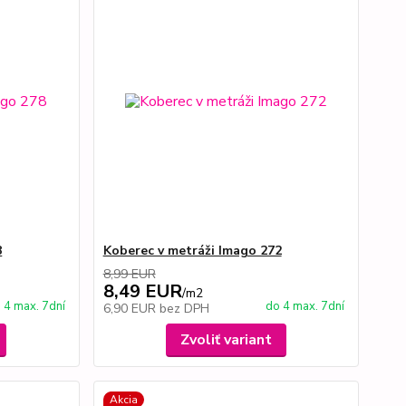
8
Koberec v metráži Imago 272
8,99 EUR
8,49 EUR
/
m2
 4 max. 7dní
do 4 max. 7dní
6,90 EUR
bez DPH
Zvoliť variant
Akcia