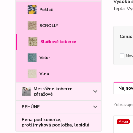
Vysoká s
tepla. Vy
Potlač
SCROLLY
Cena:
Slučkové koberce
Nov
Velur
Vlna
Najnov
Metrážne koberce
záťažové
Zobrazuje
BEHÚNE
Pena pod koberce,
Akcia
protišmyková podložka, lepidlá