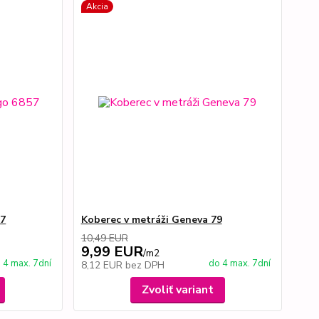
Akcia
57
Koberec v metráži Geneva 79
10,49 EUR
9,99 EUR
/
m2
 4 max. 7dní
do 4 max. 7dní
8,12 EUR
bez DPH
Zvoliť variant