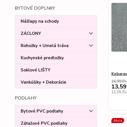
BYTOVÉ DOPLNKY
Nášľapy na schody
ZÁCLONY
Rohožky + Umelá tráva
Kuchynské predložky
Soklové LIŠTY
Koberec
16,99 E
Vankúšiky + Dekorácie
13,59
11,05 E
PODLAHY
Bytové PVC podlahy
Akcia
Záťažové PVC podlahy