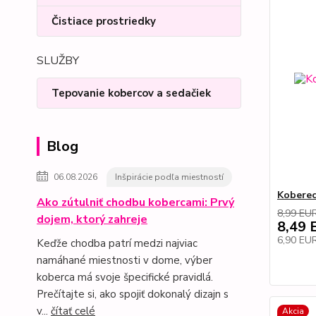
Čistiace prostriedky
SLUŽBY
Tepovanie kobercov a sedačiek
Blog
06.08.2026
Inšpirácie podľa miestností
Koberec
Ako zútulniť chodbu kobercami: Prvý
8,99 EU
dojem, ktorý zahreje
8,49 
6,90 EU
Keďže chodba patrí medzi najviac
namáhané miestnosti v dome, výber
koberca má svoje špecifické pravidlá.
Prečítajte si, ako spojiť dokonalý dizajn s
v...
čítať celé
Akcia