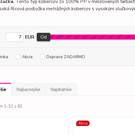
lučka.
Tento typ kobercov zo 100% PP v melírovaných farbách b
soká filcová podložka metrážných kobercov s vysokým slučkovým 
EUR
Od
inka
Akcia
Doprava ZADARMO
šie
Najlacnejšie
Najdrahšie
m 1-32 z 82
Akcia