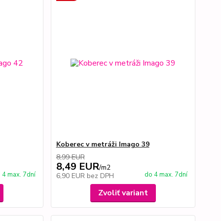
Koberec v metráži Imago 39
8,99 EUR
8,49 EUR
/
m2
 4 max. 7dní
do 4 max. 7dní
6,90 EUR
bez DPH
Zvoliť variant