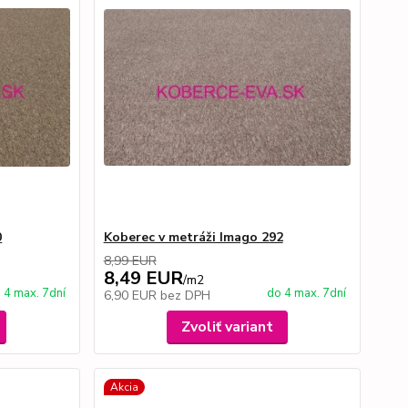
0
Koberec v metráži Imago 292
8,99 EUR
8,49 EUR
/
m2
 4 max. 7dní
do 4 max. 7dní
6,90 EUR
bez DPH
Zvoliť variant
Akcia