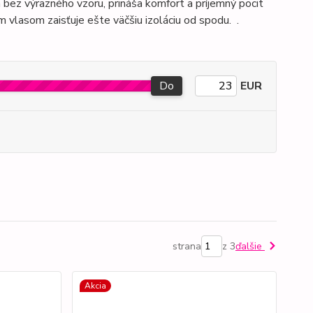
ez výrazného vzoru, prináša komfort a príjemný pocit
vlasom zaisťuje ešte väčšiu izoláciu od spodu. .
Do
EUR
strana
z 3
ďalšie
Akcia