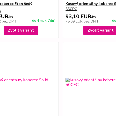
koberec Eton šedý
Kusový orientálny koberec S
55CPC
R
EUR
93,10 EUR
/
ks
/
ks
do 4 max. 7dní
do
R
bez DPH
75,69 EUR
bez DPH
Zvoliť variant
Zvoliť variant