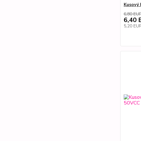
Kusový 
6,80 EU
6,40 
5,20 EU