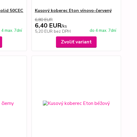
Solid 50CEC
Kusový koberec Eton vínovo-červený
6,80 EUR
6,40 EUR
/
ks
 4 max. 7dní
do 4 max. 7dní
5,20 EUR
bez DPH
Zvoliť variant