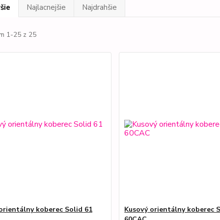
šie
Najlacnejšie
Najdrahšie
m 1-25 z 25
orientálny koberec Solid 61
Kusový orientálny koberec S
60CAC