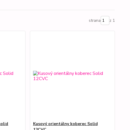
strana
z 1
olid
Kusový orientálny koberec Solid
12CVC