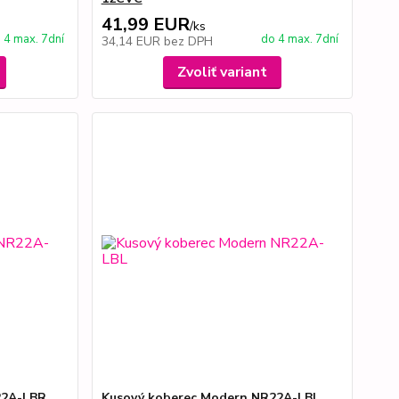
41,99 EUR
/
ks
 4 max. 7dní
do 4 max. 7dní
34,14 EUR
bez DPH
Zvoliť variant
22A-LBR
Kusový koberec Modern NR22A-LBL