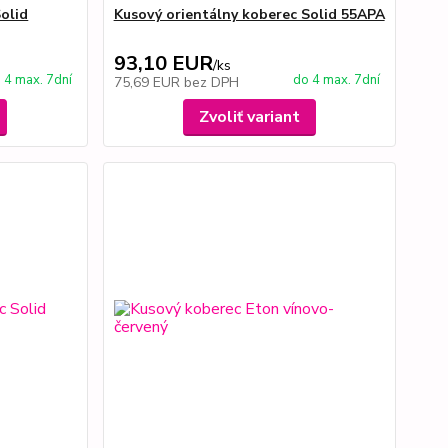
olid
Kusový orientálny koberec Solid 55APA
93,10 EUR
/
ks
 4 max. 7dní
do 4 max. 7dní
75,69 EUR
bez DPH
Zvoliť variant