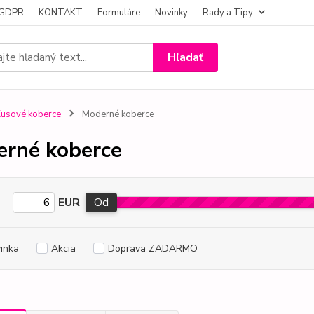
- GDPR
KONTAKT
Formuláre
Novinky
Rady a Tipy
Hľadať
usové koberce
Moderné koberce
rné koberce
EUR
Od
inka
Akcia
Doprava ZADARMO