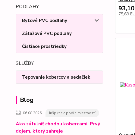
PODLAHY
93,10
75,69 E
Bytové PVC podlahy
Záťažové PVC podlahy
Čistiace prostriedky
SLUŽBY
Tepovanie kobercov a sedačiek
Blog
06.08.2026
Inšpirácie podľa miestností
Ako zútulniť chodbu kobercami: Prvý
dojem, ktorý zahreje
Kusový