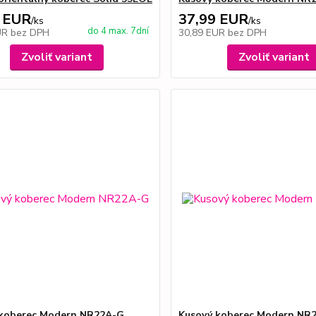
 EUR
37,99 EUR
/
ks
/
ks
do 4 max. 7dní
UR
bez DPH
30,89 EUR
bez DPH
Zvoliť variant
Zvoliť variant
 koberec Modern NR22A-G
Kusový koberec Modern NR