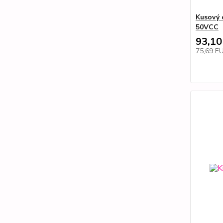
Kusový 
50VCC
93,10
75,69 E