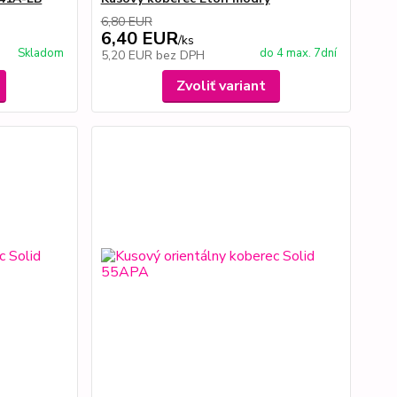
6,80 EUR
6,40 EUR
/
ks
Skladom
do 4 max. 7dní
5,20 EUR
bez DPH
Zvoliť variant