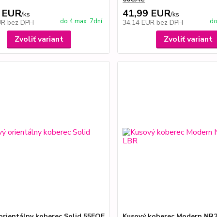
 EUR
41,99 EUR
/
ks
/
ks
do 4 max. 7dní
do
UR
bez DPH
34,14 EUR
bez DPH
Zvoliť variant
Zvoliť variant
orientálny koberec Solid 55EOE
Kusový koberec Modern NR