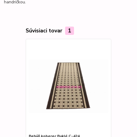
handričkou.
Súvisiaci tovar
1
Behúň koberec Buklé C-424