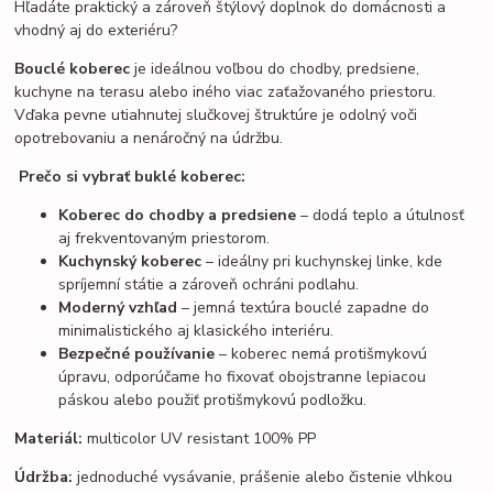
Hľadáte praktický a zároveň štýlový doplnok do domácnosti a
vhodný aj do exteriéru?
Bouclé koberec
je ideálnou voľbou do chodby, predsiene,
kuchyne na terasu alebo iného viac zaťažovaného priestoru.
Vďaka pevne utiahnutej slučkovej štruktúre je odolný voči
opotrebovaniu a nenáročný na údržbu.
Prečo si vybrať buklé koberec:
Koberec do chodby a predsiene
– dodá teplo a útulnosť
aj frekventovaným priestorom.
Kuchynský koberec
– ideálny pri kuchynskej linke, kde
spríjemní státie a zároveň ochráni podlahu.
Moderný vzhľad
– jemná textúra bouclé zapadne do
minimalistického aj klasického interiéru.
Bezpečné používanie
– koberec nemá protišmykovú
úpravu, odporúčame ho fixovať obojstranne lepiacou
páskou alebo použiť protišmykovú podložku.
Materiál:
multicolor UV resistant 100% PP
Údržba:
jednoduché vysávanie, prášenie alebo čistenie vlhkou