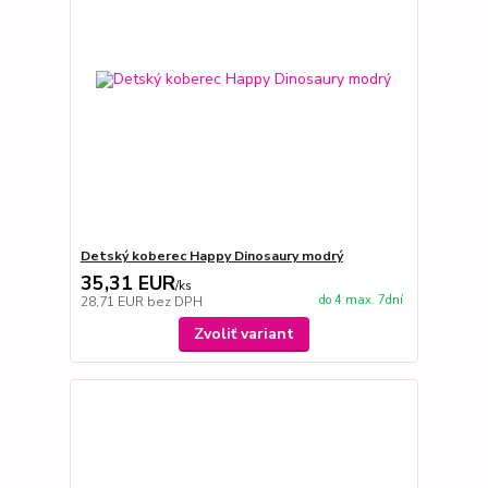
Detský koberec Happy Dinosaury modrý
35,31 EUR
/
ks
do 4 max. 7dní
28,71 EUR
bez DPH
Zvoliť variant