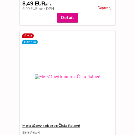
8,49 EUR
/
m2
Dopredaj
6,90 EUR
bez DPH
Detail
Akcia
Novinka
Metrážový koberec Čísla fialové
13,37 EUR