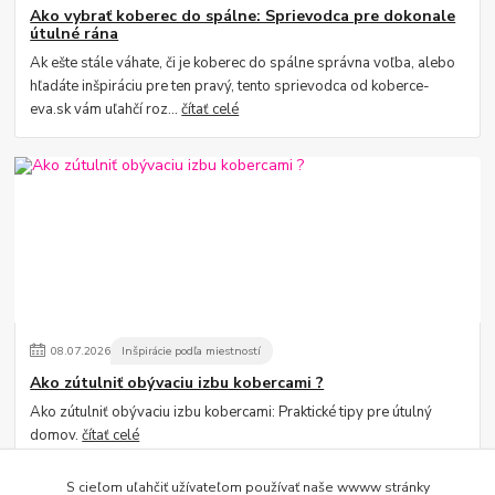
Ako vybrať koberec do spálne: Sprievodca pre dokonale
útulné rána
Ak ešte stále váhate, či je koberec do spálne správna voľba, alebo
hľadáte inšpiráciu pre ten pravý, tento sprievodca od koberce-
eva.sk vám uľahčí roz...
čítať celé
08
.
07
.
2026
Inšpirácie podľa miestností
Ako zútulniť obývaciu izbu kobercami ?
Ako zútulniť obývaciu izbu kobercami: Praktické tipy pre útulný
domov.
čítať celé
S cieľom uľahčiť užívateľom používať naše wwww stránky