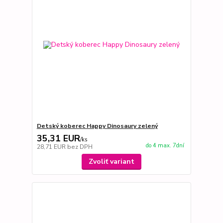
Detský koberec Happy Dinosaury zelený
35,31 EUR
/
ks
do 4 max. 7dní
28,71 EUR
bez DPH
Zvoliť variant