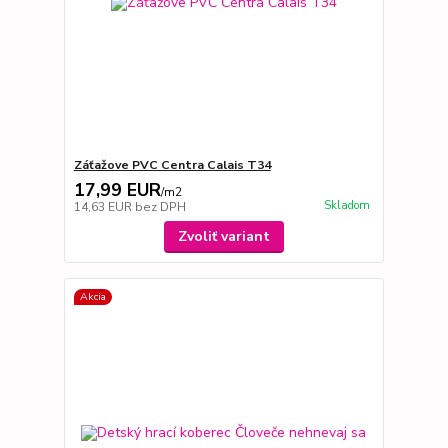
Záťažove PVC Centra Calais T34
17,99 EUR
/
m2
Skladom
14,63 EUR
bez DPH
Zvoliť variant
Akcia