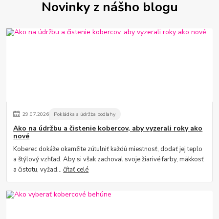
Novinky z nášho blogu
29
.
07
.
2026
Pokládka a údržba podlahy
Ako na údržbu a čistenie kobercov, aby vyzerali roky ako
nové
Koberec dokáže okamžite zútulniť každú miestnosť, dodať jej teplo
a štýlový vzhľad. Aby si však zachoval svoje žiarivé farby, mäkkosť
a čistotu, vyžad...
čítať celé