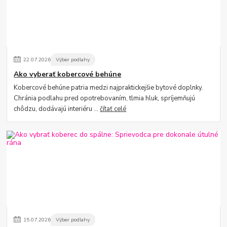
22
.
07
.
2026
Výber podlahy
Ako vyberať kobercové behúne
Kobercové behúne patria medzi najpraktickejšie bytové doplnky.
Chránia podlahu pred opotrebovaním, tlmia hluk, spríjemňujú
chôdzu, dodávajú interiéru ...
čítať celé
15
.
07
.
2026
Výber podlahy