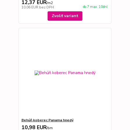
12,37 EUR
/
m2
do 7 max. 10dní
10,06 EUR
bez DPH
Zvoliť variant
Behúň koberec Panama hnedý
10,98 EUR
/
bm