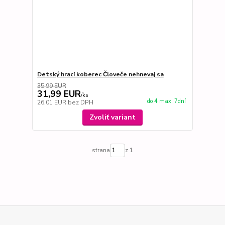
Detský hrací koberec Človeče nehnevaj sa
35,99 EUR
31,99 EUR
/
ks
do 4 max. 7dní
26,01 EUR
bez DPH
Zvoliť variant
strana
z 1