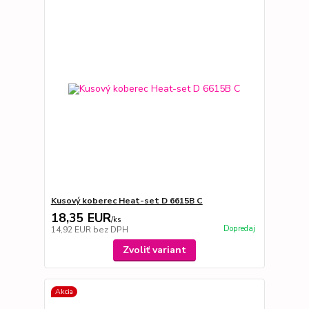
Kusový koberec Heat-set D 6615B C
18,35 EUR
/
ks
Dopredaj
14,92 EUR
bez DPH
Zvoliť variant
Akcia