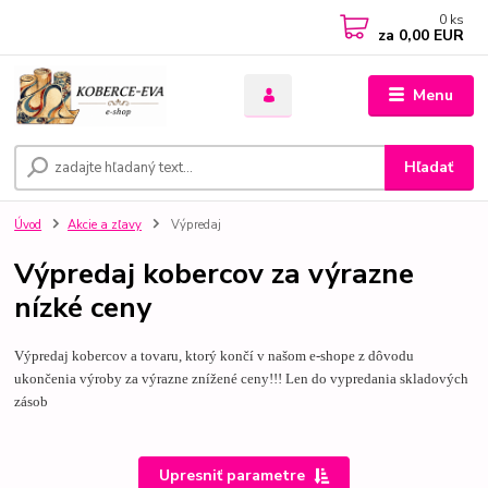
0
ks
za
0,00 EUR
Menu
Hľadať
Úvod
Akcie a zľavy
Výpredaj
Výpredaj kobercov za výrazne
nízké ceny
Výpredaj kobercov a tovaru, ktorý končí v našom e-shope z dôvodu
ukončenia výroby za výrazne znížené ceny!!! Len do vypredania skladových
zásob
Upresniť parametre