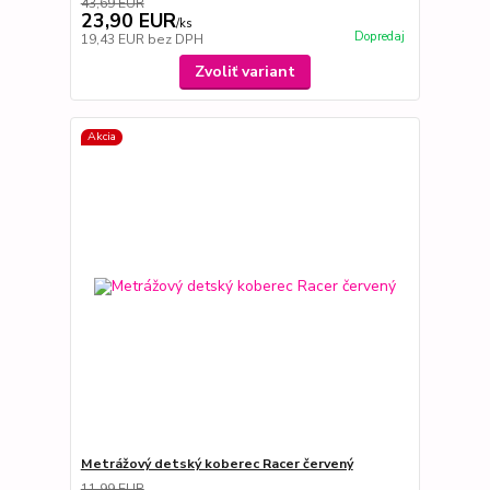
43,69 EUR
23,90 EUR
/
ks
Dopredaj
19,43 EUR
bez DPH
Zvoliť variant
Akcia
Metrážový detský koberec Racer červený
11,99 EUR