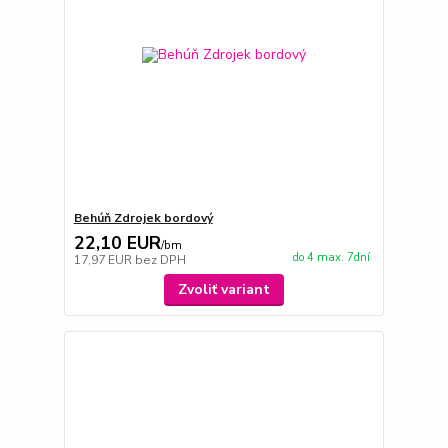
Behúň Zdrojek bordový
22,10 EUR
/
bm
do 4 max. 7dní
17,97 EUR
bez DPH
Zvoliť variant