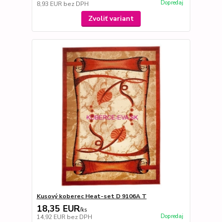
Dopredaj
8,93 EUR
bez DPH
Zvoliť variant
Kusový koberec Heat-set D 9106A T
18,35 EUR
/
ks
Dopredaj
14,92 EUR
bez DPH