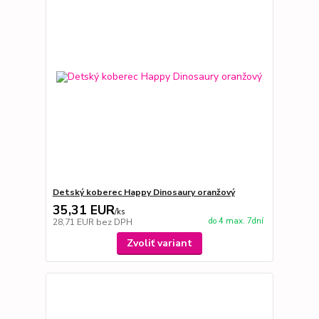
Detský koberec Happy Dinosaury oranžový
35,31 EUR
/
ks
do 4 max. 7dní
28,71 EUR
bez DPH
Zvoliť variant