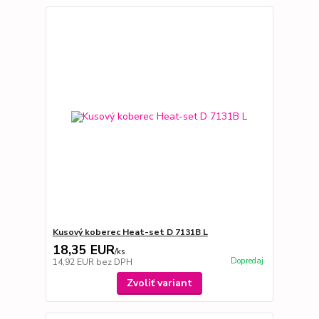
Kusový koberec Heat-set D 7131B L
18,35 EUR
/
ks
Dopredaj
14,92 EUR
bez DPH
Zvoliť variant