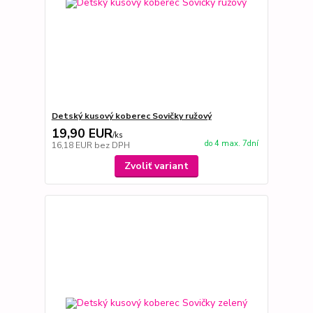
Detský kusový koberec Sovičky ružový
19,90 EUR
/
ks
do 4 max. 7dní
16,18 EUR
bez DPH
Zvoliť variant