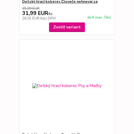
Detský hrací koberec Človeče nehnevaj sa
35,99 EUR
31,99 EUR
/
ks
do 4 max. 7dní
26,01 EUR
bez DPH
Zvoliť variant