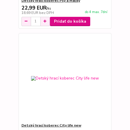
Detský hrací koberec Psy a Mačky
22,99 EUR
/
ks
do 4 max. 7dní
18,69 EUR
bez DPH
Pridať do košíka
Detský hrací koberec City life new