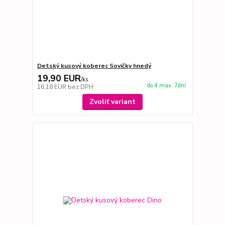
Detský kusový koberec Sovičky hnedý
19,90 EUR
/
ks
do 4 max. 7dní
16,18 EUR
bez DPH
Zvoliť variant