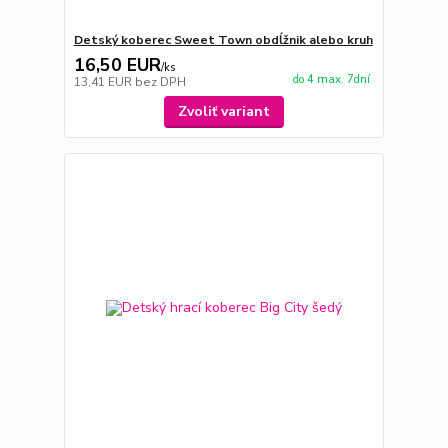
Detský koberec Sweet Town obdĺžnik alebo kruh
16,50 EUR
/
ks
do 4 max. 7dní
13,41 EUR
bez DPH
Zvoliť variant