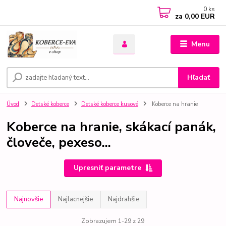
0
ks
za
0,00 EUR
Menu
Hľadať
Úvod
Detské koberce
Detské koberce kusové
Koberce na hranie
Koberce na hranie, skákací panák,
človeče, pexeso...
Upresniť parametre
Najnovšie
Najlacnejšie
Najdrahšie
Zobrazujem 1-29 z 29