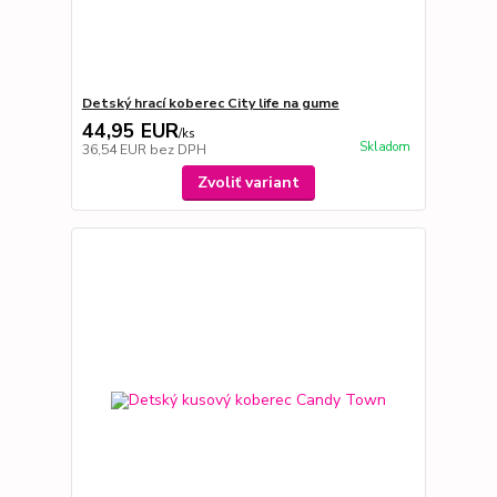
Detský hrací koberec City life na gume
44,95 EUR
/
ks
Skladom
36,54 EUR
bez DPH
Zvoliť variant