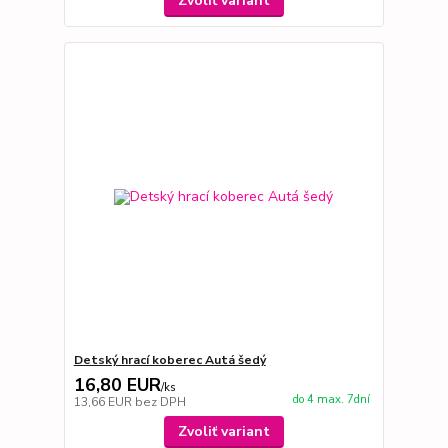
Zvoliť variant
Detský hrací koberec Autá šedý
16,80 EUR
/
ks
do 4 max. 7dní
13,66 EUR
bez DPH
Zvoliť variant