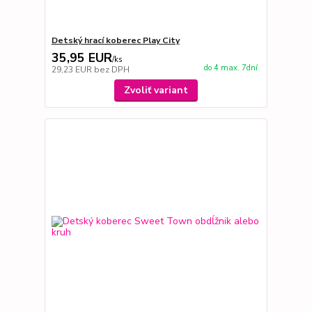
Detský hrací koberec Play City
35,95 EUR
/
ks
do 4 max. 7dní
29,23 EUR
bez DPH
Zvoliť variant