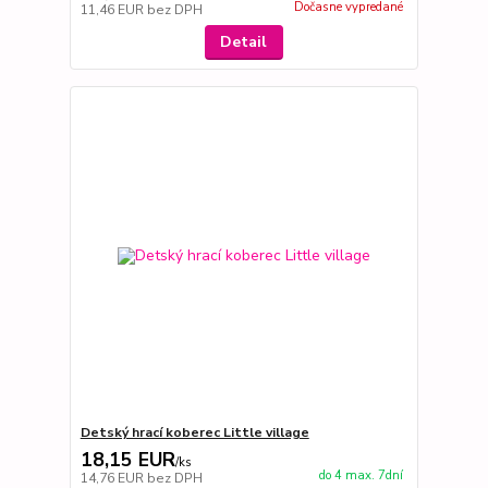
Dočasne vypredané
11,46 EUR
bez DPH
Detail
Detský hrací koberec Little village
18,15 EUR
/
ks
do 4 max. 7dní
14,76 EUR
bez DPH