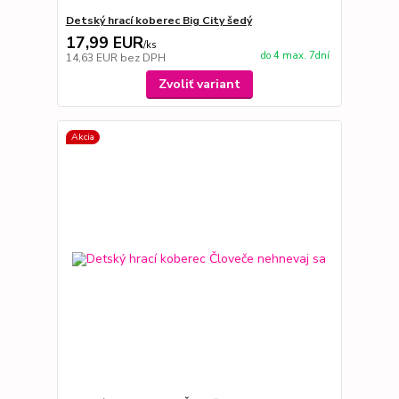
Detský hrací koberec Big City šedý
17,99 EUR
/
ks
do 4 max. 7dní
14,63 EUR
bez DPH
Zvoliť variant
Akcia