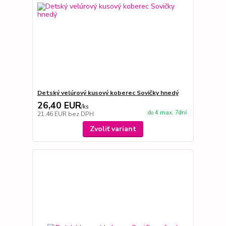
Detský velúrový kusový koberec Sovičky hnedý
26,40 EUR
/
ks
do 4 max. 7dní
21,46 EUR
bez DPH
Zvoliť variant