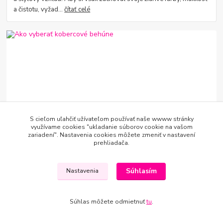
a čistotu, vyžad...
čítať celé
22
.
07
.
2026
Výber podlahy
S cieľom uľahčiť užívateľom používať naše wwww stránky
využívame cookies "ukladanie súborov cookie na vašom
Ako vyberať kobercové behúne
zariadení". Nastavenia cookies môžete zmeniť v nastavení
prehliadača.
Kobercové behúne patria medzi najpraktickejšie bytové doplnky.
Chránia podlahu pred opotrebovaním, tlmia hluk, spríjemňujú
chôdzu, dodávajú interiéru ...
čítať celé
Súhlasím
Nastavenia
Súhlas môžete odmietnuť
tu
.