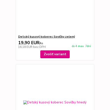
Detský kusový koberec Sovičky zelený
19,90 EUR
/
ks
do 4 max. 7dní
16,18 EUR
bez DPH
Zvoliť variant