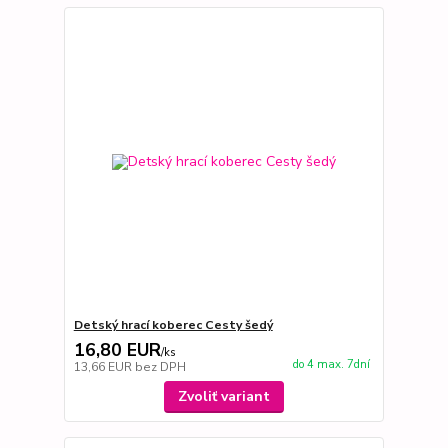
Detský hrací koberec Cesty šedý
16,80 EUR
/
ks
do 4 max. 7dní
13,66 EUR
bez DPH
Zvoliť variant