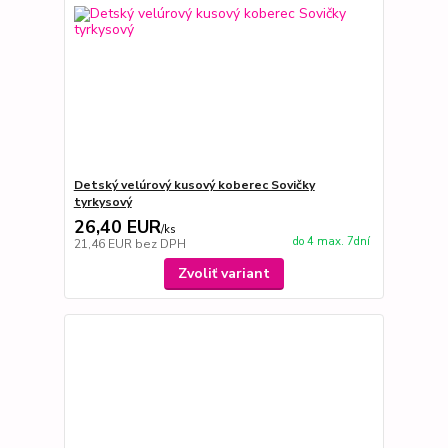
Detský velúrový kusový koberec Sovičky
tyrkysový
26,40 EUR
/
ks
do 4 max. 7dní
21,46 EUR
bez DPH
Zvoliť variant