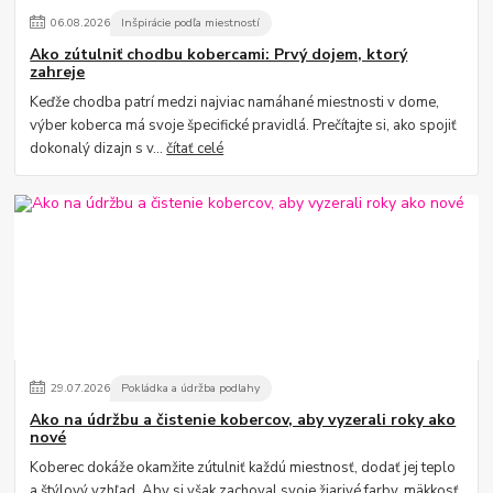
06
.
08
.
2026
Inšpirácie podľa miestností
Ako zútulniť chodbu kobercami: Prvý dojem, ktorý
zahreje
Keďže chodba patrí medzi najviac namáhané miestnosti v dome,
výber koberca má svoje špecifické pravidlá. Prečítajte si, ako spojiť
dokonalý dizajn s v...
čítať celé
29
.
07
.
2026
Pokládka a údržba podlahy
Ako na údržbu a čistenie kobercov, aby vyzerali roky ako
nové
Koberec dokáže okamžite zútulniť každú miestnosť, dodať jej teplo
a štýlový vzhľad. Aby si však zachoval svoje žiarivé farby, mäkkosť