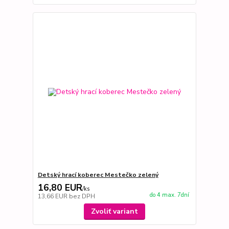
Detský hrací koberec Mestečko zelený
16,80 EUR
/
ks
do 4 max. 7dní
13,66 EUR
bez DPH
Zvoliť variant