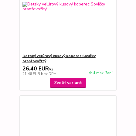
Detský velúrový kusový koberec Sovičky
oranžovožltý
26,40 EUR
/
ks
do 4 max. 7dní
21,46 EUR
bez DPH
Zvoliť variant