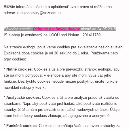
Bližšie informácie nájdete a uplatňovať svoje právo si môžete na
adrese: e-objednavky@seznam.cz
Pôvodné znenie:
Ochrana osobných údajov
platné do 24.05.2018
IS e-shop je oznámený na ÚOOÚ pod číslom : 201411739
Na stránke e-shopu používame cookies pre skvalitnenie našich služieb.
Expiračná doba cookies je od 30 sekúnd do 1 roka. Používame tieto
typy cookies:
*
Nutné cookies
: Cookies slúžia pre prevádzku stránok e-shopu, aby
ste sa mohli pohybovať v e-shope a aby ste mohli využívať jeho
funkcie. Bez týchto cookies nebude možné poskytnúť určité funkcie,
napríklad nákupný košík.
*
Analytické cookies:
Cookies slúžia pre analýzu práce užívateľa so
stránkami. Napr. aký používate prehliadač, aké používate rozlíšenie
stránky. Slúžia nám pre skvalitnenie našich webových stránok. Údaje,
ktoré tieto súbory cookies zbierajú, sú agregované a anonymné.
*
Funkčné cookies
: Cookies si pamätajú Vaše nastavenia stránky za