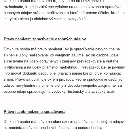
Dotknutá osoba má právo na to, aby sa na ňu nevzťahovalo
rozhodnutie, ktoré je založené výlučne na automatizovanom spracúvaní
osobných údajov vrátane profilovania a ktoré má právne účinky, ktoré sa
jej týkajú alebo ju obdobne významne ovplyvňujú.
Právo namietať spracúvanie osobných údajov
Dotknutá osoba má právo namietať, ak je spracúvanie nevyhnutné na
splnenie úlohy realizovanej vo verejnom záujme; ak sú osobné údaje
spracúvané na účely oprávnených záujmov prevádzkovateľa vrátane
profilovania a na účely priameho marketingu . Prevádzkovateľ je povinný
informovať dotknutú osobu o jej právach najneskôr pri prvej komunikácii
s ňou. Právo sa uplatňuje okrem prípadov, keď je spracúvanie osobných
údajov nevyhnutné na plnenie úlohy z dôvodu verejného záujmu, ak sa
osobné údaje spracúvajú na vedecký, historický a štatistický účel.
Právo na obmedzenie spracúvania
Dotknutá osoba má právo na obmedzenie spracúvania osobných údajov,
ak namieta správnosť osobných údajov a to počas obdobia