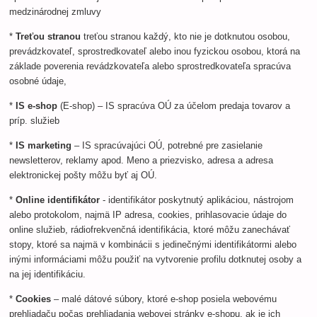
medzinárodnej zmluvy
*
Treťou stranou
treťou stranou každý, kto nie je dotknutou osobou,
prevádzkovateľ, sprostredkovateľ alebo inou fyzickou osobou, ktorá na
základe poverenia revádzkovateľa alebo sprostredkovateľa spracúva
osobné údaje,
*
IS e-shop
(E-shop) – IS spracúva OÚ za účelom predaja tovarov a
príp. služieb
*
IS marketing
– IS spracúvajúci OÚ, potrebné pre zasielanie
newsletterov, reklamy apod. Meno a priezvisko, adresa a adresa
elektronickej pošty môžu byť aj OÚ.
*
Online identifikátor
- identifikátor poskytnutý aplikáciou, nástrojom
alebo protokolom, najmä IP adresa, cookies, prihlasovacie údaje do
online služieb, rádiofrekvenčná identifikácia, ktoré môžu zanechávať
stopy, ktoré sa najmä v kombinácii s jedinečnými identifikátormi alebo
inými informáciami môžu použiť na vytvorenie profilu dotknutej osoby a
na jej identifikáciu.
*
Cookies
– malé dátové súbory, ktoré e-shop posiela webovému
prehliadaču počas prehliadania webovej stránky e-shopu, ak je ich