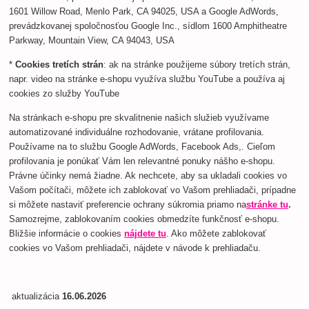
1601 Willow Road, Menlo Park, CA 94025, USA a Google AdWords,
prevádzkovanej spoločnosťou Google Inc., sídlom 1600 Amphitheatre
Parkway, Mountain View, CA 94043, USA
*
Cookies tretích strán
: ak na stránke použijeme súbory tretích strán,
napr. video na stránke e-shopu využíva službu YouTube a používa aj
cookies zo služby YouTube
Na stránkach e-shopu pre skvalitnenie našich služieb využívame
automatizované individuálne rozhodovanie, vrátane profilovania.
Používame na to službu Google AdWords, Facebook Ads,. Cieľom
profilovania je ponúkať Vám len relevantné ponuky nášho e-shopu.
Právne účinky nemá žiadne. Ak nechcete, aby sa ukladali cookies vo
Vašom počítači, môžete ich zablokovať vo Vašom prehliadači, prípadne
si môžete nastaviť preferencie ochrany súkromia priamo na
stránke tu
.
Samozrejme, zablokovaním cookies obmedzíte funkčnosť e-shopu.
Bližšie informácie o cookies
nájdete tu
. Ako môžete zablokovať
cookies vo Vašom prehliadači, nájdete v návode k prehliadaču.
aktualizácia
16.06.2026