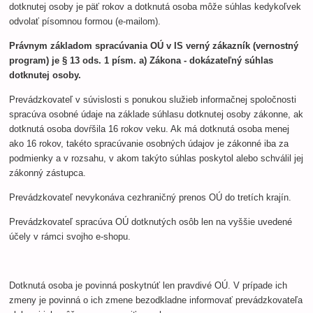
dotknutej osoby je päť rokov a dotknutá osoba môže súhlas kedykoľvek
odvolať písomnou formou (e-mailom).
Právnym základom spracúvania OÚ v IS verný zákazník (vernostný
program) je § 13 ods. 1 písm. a) Zákona - dokázateľný súhlas
dotknutej osoby.
Prevádzkovateľ v súvislosti s ponukou služieb informačnej spoločnosti
spracúva osobné údaje na základe súhlasu dotknutej osoby zákonne, ak
dotknutá osoba dovŕšila 16 rokov veku. Ak má dotknutá osoba menej
ako 16 rokov, takéto spracúvanie osobných údajov je zákonné iba za
podmienky a v rozsahu, v akom takýto súhlas poskytol alebo schválil jej
zákonný zástupca.
Prevádzkovateľ nevykonáva cezhraničný prenos OÚ do tretích krajín.
Prevádzkovateľ spracúva OÚ dotknutých osôb len na vyššie uvedené
účely v rámci svojho e-shopu.
Dotknutá osoba je povinná poskytnúť len pravdivé OÚ. V prípade ich
zmeny je povinná o ich zmene bezodkladne informovať prevádzkovateľa