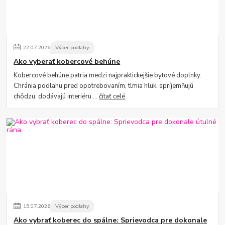
22
.
07
.
2026
Výber podlahy
Ako vyberať kobercové behúne
Kobercové behúne patria medzi najpraktickejšie bytové doplnky.
Chránia podlahu pred opotrebovaním, tlmia hluk, spríjemňujú
chôdzu, dodávajú interiéru ...
čítať celé
15
.
07
.
2026
Výber podlahy
Ako vybrať koberec do spálne: Sprievodca pre dokonale