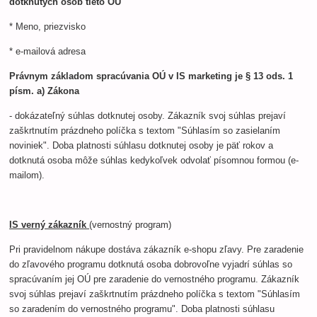
dotknutých osôb tieto OÚ
* Meno, priezvisko
* e-mailová adresa
Právnym základom spracúvania OÚ v IS marketing je § 13 ods. 1
písm. a) Zákona
- dokázateľný súhlas dotknutej osoby. Zákazník svoj súhlas prejaví
zaškrtnutím prázdneho políčka s textom "Súhlasím so zasielaním
noviniek". Doba platnosti súhlasu dotknutej osoby je päť rokov a
dotknutá osoba môže súhlas kedykoľvek odvolať písomnou formou (e-
mailom).
IS verný zákazník
(vernostný program)
Pri pravidelnom nákupe dostáva zákazník e-shopu zľavy. Pre zaradenie
do zľavového programu dotknutá osoba dobrovoľne vyjadrí súhlas so
spracúvaním jej OÚ pre zaradenie do vernostného programu. Zákazník
svoj súhlas prejaví zaškrtnutím prázdneho políčka s textom "Súhlasím
so zaradením do vernostného programu". Doba platnosti súhlasu