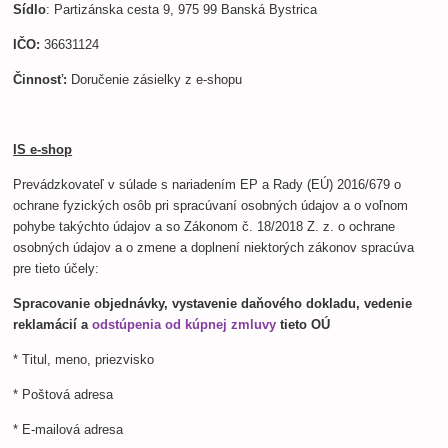
Sídlo
: Partizánska cesta 9, 975 99 Banská Bystrica
IČO:
36631124
Činnosť:
Doručenie zásielky z e-shopu
IS e-shop
Prevádzkovateľ v súlade s nariadením EP a Rady (EÚ) 2016/679 o
ochrane fyzických osôb pri spracúvaní osobných údajov a o voľnom
pohybe takýchto údajov a so Zákonom č. 18/2018 Z. z. o ochrane
osobných údajov a o zmene a doplnení niektorých zákonov spracúva
pre tieto účely:
Spracovanie objednávky, vystavenie daňového dokladu, vedenie
reklamácií a
odstúpenia od kúpnej zmluvy
tieto OÚ
* Titul, meno, priezvisko
* Poštová adresa
* E-mailová adresa