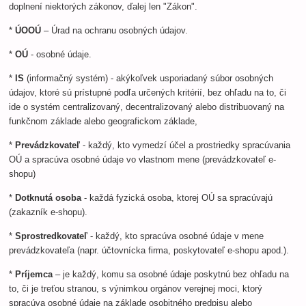
doplnení niektorých zákonov, ďalej len "Zákon".
*
ÚOOÚ
– Úrad na ochranu osobných údajov.
*
OÚ
- osobné údaje.
*
IS
(informačný systém) - akýkoľvek usporiadaný súbor osobných
údajov, ktoré sú prístupné podľa určených kritérií, bez ohľadu na to, či
ide o systém centralizovaný, decentralizovaný alebo distribuovaný na
funkčnom základe alebo geografickom základe,
*
Prevádzkovateľ
- každý, kto vymedzí účel a prostriedky spracúvania
OÚ a spracúva osobné údaje vo vlastnom mene (prevádzkovateľ e-
shopu)
*
Dotknutá osoba
- každá fyzická osoba, ktorej OÚ sa spracúvajú
(zakazník e-shopu).
*
Sprostredkovateľ
- každý, kto spracúva osobné údaje v mene
prevádzkovateľa (napr. účtovnícka firma, poskytovateľ e-shopu apod.).
*
Príjemca
– je každý, komu sa osobné údaje poskytnú bez ohľadu na
to, či je treťou stranou, s výnimkou orgánov verejnej moci, ktorý
spracúva osobné údaje na základe osobitného predpisu alebo