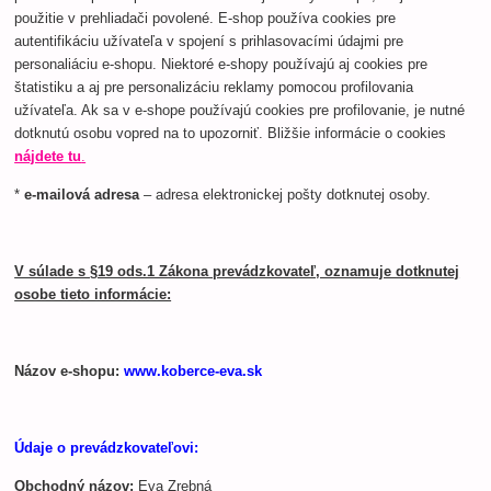
použitie v prehliadači povolené. E-shop používa cookies pre
autentifikáciu užívateľa v spojení s prihlasovacími údajmi pre
personaliáciu e-shopu. Niektoré e-shopy používajú aj cookies pre
štatistiku a aj pre personalizáciu reklamy pomocou profilovania
užívateľa. Ak sa v e-shope používajú cookies pre profilovanie, je nutné
dotknutú osobu vopred na to upozorniť. Bližšie informácie o cookies
nájdete tu
.
*
e-mailová adresa
– adresa elektronickej pošty dotknutej osoby.
V súlade s §19 ods.1 Zákona prevádzkovateľ, oznamuje dotknutej
osobe tieto informácie:
Názov e-shopu:
www.koberce-eva.sk
Údaje o prevádzkovateľovi:
Obchodný názov:
Eva Zrebná