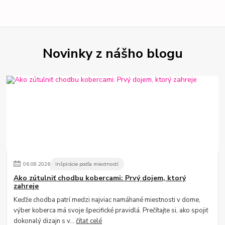
Novinky z nášho blogu
06
.
08
.
2026
Inšpirácie podľa miestností
Ako zútulniť chodbu kobercami: Prvý dojem, ktorý
zahreje
Keďže chodba patrí medzi najviac namáhané miestnosti v dome,
výber koberca má svoje špecifické pravidlá. Prečítajte si, ako spojiť
dokonalý dizajn s v...
čítať celé