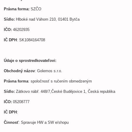
Právna forma:
SZČO
Sídlo:
Hlboké nad Váhom 210, 01401 Bytča
IČO:
46202935
IČ DPH
: SK1084164708
Údaje o sprostredkovateľovi:
Obchodný názov
: Golemos s.r.o.
Právna forma
: spoločnosť s ručením obmedzeným
Sídlo:
Zátkovo nábř. 448/7,České Budějovice 1, Česká republika
IČO:
05208777
IČ DPH
:
Činnosť
: Spravuje HW a SW e/shopu