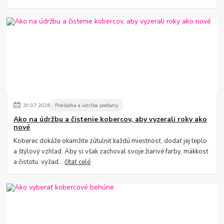
29
.
07
.
2026
Pokládka a údržba podlahy
Ako na údržbu a čistenie kobercov, aby vyzerali roky ako
nové
Koberec dokáže okamžite zútulniť každú miestnosť, dodať jej teplo
a štýlový vzhľad. Aby si však zachoval svoje žiarivé farby, mäkkosť
a čistotu, vyžad...
čítať celé