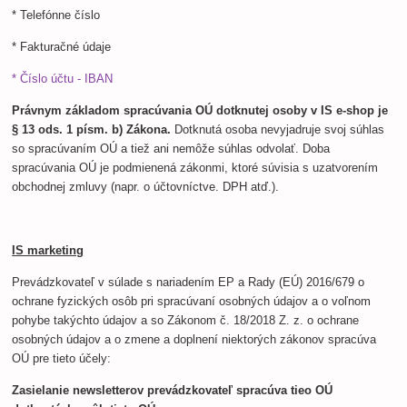
* Telefónne číslo
* Fakturačné údaje
* Číslo účtu - IBAN
Právnym základom spracúvania OÚ dotknutej osoby v IS e-shop je
§ 13 ods. 1 písm. b) Zákona.
Dotknutá osoba nevyjadruje svoj súhlas
so spracúvaním OÚ a tiež ani nemôže súhlas odvolať. Doba
spracúvania OÚ je podmienená zákonmi, ktoré súvisia s uzatvorením
obchodnej zmluvy (napr. o účtovníctve. DPH atď.).
IS marketing
Prevádzkovateľ v súlade s nariadením EP a Rady (EÚ) 2016/679 o
ochrane fyzických osôb pri spracúvaní osobných údajov a o voľnom
pohybe takýchto údajov a so Zákonom č. 18/2018 Z. z. o ochrane
osobných údajov a o zmene a doplnení niektorých zákonov spracúva
OÚ pre tieto účely:
Zasielanie newsletterov prevádzkovateľ spracúva tieo OÚ