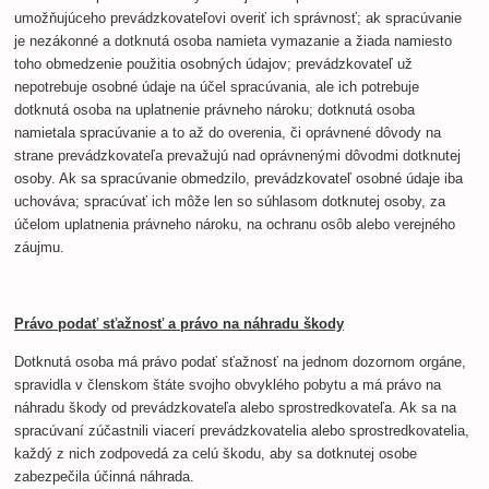
umožňujúceho prevádzkovateľovi overiť ich správnosť; ak spracúvanie
je nezákonné a dotknutá osoba namieta vymazanie a žiada namiesto
toho obmedzenie použitia osobných údajov; prevádzkovateľ už
nepotrebuje osobné údaje na účel spracúvania, ale ich potrebuje
dotknutá osoba na uplatnenie právneho nároku; dotknutá osoba
namietala spracúvanie a to až do overenia, či oprávnené dôvody na
strane prevádzkovateľa prevažujú nad oprávnenými dôvodmi dotknutej
osoby. Ak sa spracúvanie obmedzilo, prevádzkovateľ osobné údaje iba
uchováva; spracúvať ich môže len so súhlasom dotknutej osoby, za
účelom uplatnenia právneho nároku, na ochranu osôb alebo verejného
záujmu.
Právo podať sťažnosť a právo na náhradu škody
Dotknutá osoba má právo podať sťažnosť na jednom dozornom orgáne,
spravidla v členskom štáte svojho obvyklého pobytu a má právo na
náhradu škody od prevádzkovateľa alebo sprostredkovateľa. Ak sa na
spracúvaní zúčastnili viacerí prevádzkovatelia alebo sprostredkovatelia,
každý z nich zodpovedá za celú škodu, aby sa dotknutej osobe
zabezpečila účinná náhrada.