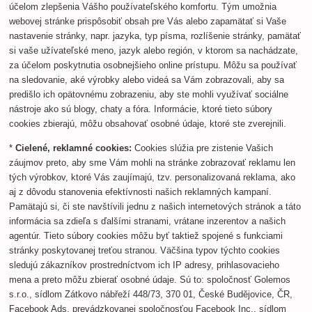
účelom zlepšenia Vášho používateľského komfortu. Tým umožnia
webovej stránke prispôsobiť obsah pre Vás alebo zapamätať si Vaše
nastavenie stránky, napr. jazyka, typ písma, rozlíšenie stránky, pamätať
si vaše užívateľské meno, jazyk alebo región, v ktorom sa nachádzate,
za účelom poskytnutia osobnejšieho online prístupu. Môžu sa používať
na sledovanie, aké výrobky alebo videá sa Vám zobrazovali, aby sa
predišlo ich opätovnému zobrazeniu, aby ste mohli využívať sociálne
nástroje ako sú blogy, chaty a fóra. Informácie, ktoré tieto súbory
cookies zbierajú, môžu obsahovať osobné údaje, ktoré ste zverejnili.
*
Cielené, reklamné cookies:
Cookies slúžia pre zistenie Vašich
záujmov preto, aby sme Vám mohli na stránke zobrazovať reklamu len
tých výrobkov, ktoré Vás zaujímajú, tzv. personalizovaná reklama, ako
aj z dôvodu stanovenia efektívnosti našich reklamných kampaní.
Pamätajú si, či ste navštívili jednu z našich internetových stránok a táto
informácia sa zdieľa s ďalšími stranami, vrátane inzerentov a našich
agentúr. Tieto súbory cookies môžu byť taktiež spojené s funkciami
stránky poskytovanej treťou stranou. Väčšina typov týchto cookies
sledujú zákazníkov prostredníctvom ich IP adresy, prihlasovacieho
mena a preto môžu zbierať osobné údaje. Sú to: spoločnosť Golemos
s.r.o., sídlom Zátkovo nábřeží 448/73, 370 01, České Budějovice, ČR,
Facebook Ads, prevádzkovanej spoločnosťou Facebook Inc., sídlom