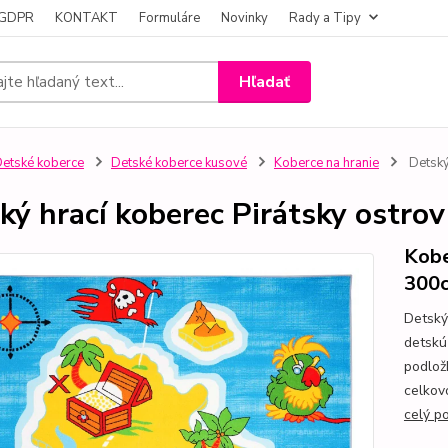
- GDPR
KONTAKT
Formuláre
Novinky
Rady a Tipy
Hľadať
etské koberce
Detské koberce kusové
Koberce na hranie
Detský
ký hrací koberec Pirátsky ostrov
Kobe
300
Detský
detskú
podlož
celkov
celý p