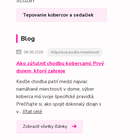
SLUŽBY
Tepovanie kobercov a sedačiek
Blog
06.08.2026
Inšpirácie podľa miestností
Ako zútulniť chodbu kobercami: Prvý
dojem, ktorý zahreje
Keďže chodba patrí medzi najviac
namáhané miestnosti v dome, výber
koberca má svoje špecifické pravidlá.
Prečítajte si, ako spojiť dokonalý dizajn s
v...
čítať celé
Zobraziť všetky články