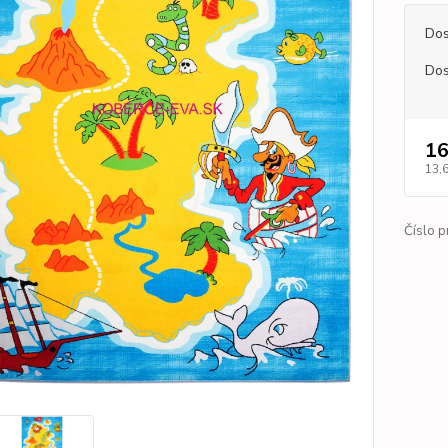
Dos
Dos
16
13,
Číslo p