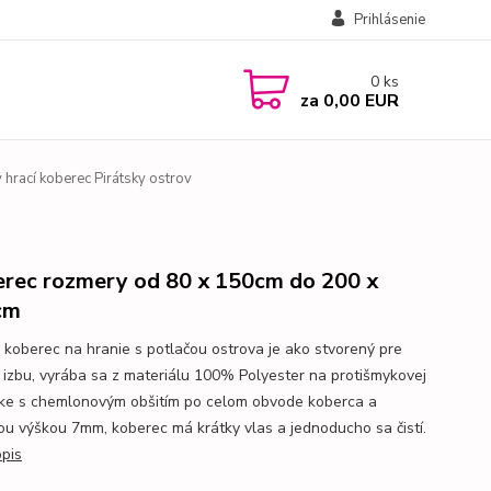
Prihlásenie
0
ks
za
0,00 EUR
 hrací koberec Pirátsky ostrov
rec rozmery od 80 x 150cm do 200 x
cm
 koberec na hranie s potlačou ostrova je ako stvorený pre
 izbu, vyrába sa z materiálu 100% Polyester na protišmykovej
ke s chemlonovým obšitím po celom obvode koberca a
ou výškou 7mm, koberec má krátky vlas a jednoducho sa čistí.
opis