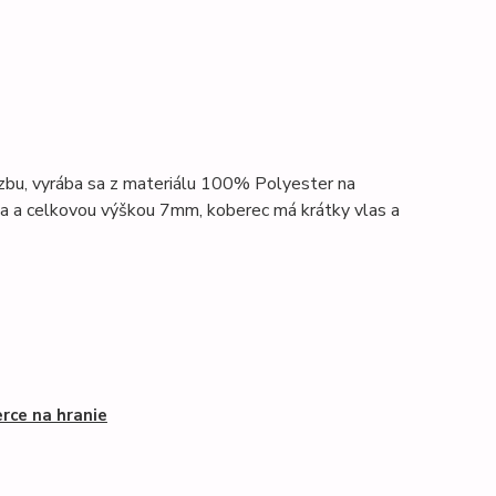
izbu, vyrába sa z materiálu 100% Polyester na
ca a celkovou výškou 7mm,
koberec má krátky vlas a
rce na hranie