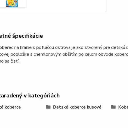
tné špecifikácie
berec na hranie s potlačou ostrova je ako stvorený pre detskú 
kovej podložke s chemlonovým obšitím po celom obvode kober
o sa čistí.
zaradený v kategóriách
é koberce
Detské koberce kusové
Kobe