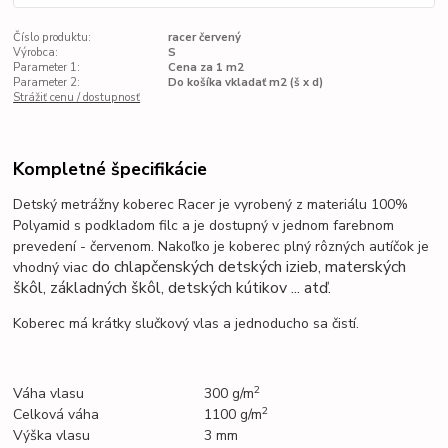
Číslo produktu:
racer červený
Výrobca:
S
Parameter 1:
Cena za 1 m2
Parameter 2:
Do košíka vkladať m2 (š x d)
Strážiť cenu / dostupnosť
Kompletné špecifikácie
Detský metrážny koberec Racer je vyrobený z materiálu 100%
Polyamid s podkladom filc a je dostupný v jednom farebnom
prevedení - červenom. Nakoľko je koberec plný rôzných autíčok je
do chlapčenských detských izieb, materských
vhodný viac
škôl, základných škôl, detských kútikov ... atď.
Koberec má krátky slučkový vlas a jednoducho sa čistí.
2
Váha vlasu
300 g/m
2
Celková váha
1100 g/m
Výška vlasu
3 mm