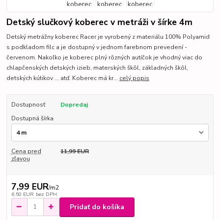
Detský slučkový koberec v metráži v šírke 4m
Detský metrážny koberec Racer je vyrobený z materiálu 100% Polyamid
s podkladom filc a je dostupný v jednom farebnom prevedení -
červenom. Nakoľko je koberec plný rôzných autíčok je vhodný viac do
chlapčenských detských izieb, materských škôl, základných škôl,
detských kútikov ... atď. Koberec má kr...
celý popis
Dostupnosť
Dopredaj
Dostupná šírka
Cena pred
11,99 EUR
zľavou
7,99 EUR
/
m2
6,50 EUR
bez DPH
Pridať do košíka