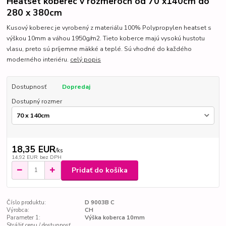
Heatset koberec v rozmeroch od 70 x140cm do
280 x 380cm
Kusový koberec je vyrobený z materiálu 100% Polypropylen heatset s
výškou 10mm a váhou 1950g/m2. Tieto koberce majú vysokú hustotu
vlasu, preto sú príjemne mäkké a teplé. Sú vhodné do každého
moderného interiéru.
celý popis
Dostupnosť
Dopredaj
Dostupný rozmer
18,35 EUR
/
ks
14,92 EUR
bez DPH
Pridať do košíka
Číslo produktu:
D 9003B C
Výrobca:
CH
Parameter 1:
Výška koberca 10mm
Strážiť cenu / dostupnosť