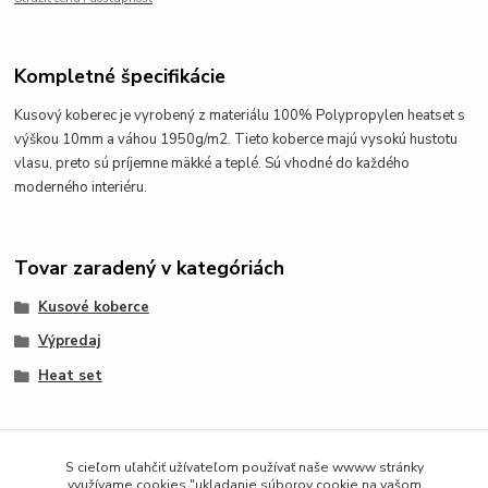
Kompletné špecifikácie
Kusový koberec
je vyrobený z materiálu 100% Polypropylen heatset s
výškou 10mm a váhou 1950g/m2. Tieto koberce majú vysokú hustotu
vlasu, preto sú príjemne mäkké a teplé. Sú vhodné do každého
moderného interiéru.
Tovar zaradený v kategóriách
Kusové koberce
Výpredaj
Heat set
S cieľom uľahčiť užívateľom používať naše wwww stránky
využívame cookies "ukladanie súborov cookie na vašom