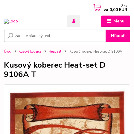
0
ks
za
0,00 EUR
Menu
Hľadať
Úvod
Kusové koberce
Heat set
Kusový koberec Heat-set D 9106A T
Kusový koberec Heat-set D
9106A T