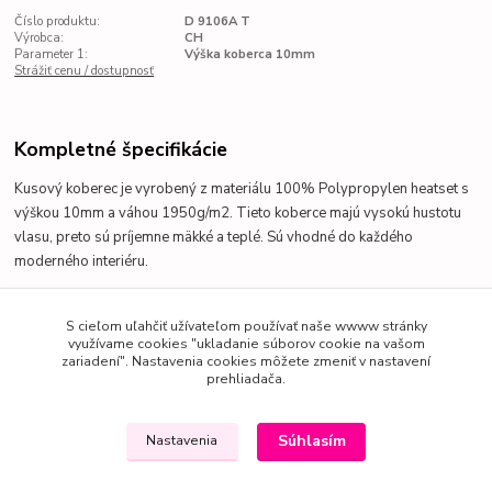
Číslo produktu:
D 9106A T
Výrobca:
CH
Parameter 1:
Výška koberca 10mm
Strážiť cenu / dostupnosť
Kompletné špecifikácie
Kusový koberec
je vyrobený z materiálu 100% Polypropylen heatset s
výškou 10mm a váhou 1950g/m2. Tieto koberce majú vysokú hustotu
vlasu, preto sú príjemne mäkké a teplé. Sú vhodné do každého
moderného interiéru.
S cieľom uľahčiť užívateľom používať naše wwww stránky
Tovar zaradený v kategóriách
využívame cookies "ukladanie súborov cookie na vašom
zariadení". Nastavenia cookies môžete zmeniť v nastavení
prehliadača.
Kusové koberce
Výpredaj
Súhlasím
Nastavenia
Heat set