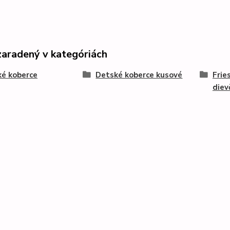
zaradený v kategóriách
é koberce
Detské koberce kusové
Frie
diev