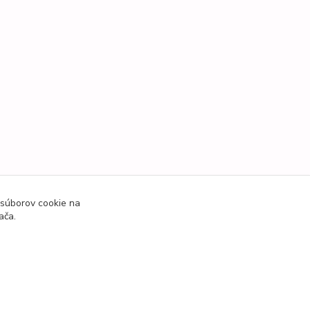
 súborov cookie na
ača.
Vytvorené na
Eshop-rychlo.sk