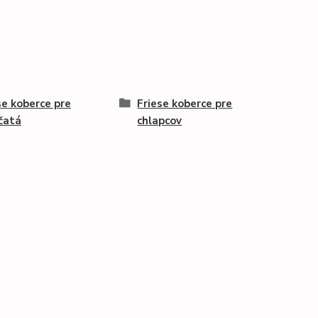
se koberce pre
Friese koberce pre
čatá
chlapcov