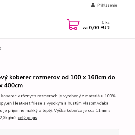
Prihlásenie
0
ks
za
0,00 EUR
ý
vý koberec rozmerov od 100 x 160cm do
x 400cm
 koberec v rôznych rozmeroch je vyrobený z materiálu 100%
opylen Heat-set friese s vysokým a hustým vlasom,vďaka
u je príjemne mäkký a teplý. Výška koberca je cca 11mm s
 2,3kg/m2
celý popis