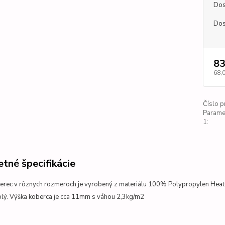
Dos
Dos
83
68,
Číslo p
Parame
1:
tné špecifikácie
erec v rôznych rozmeroch je vyrobený z materiálu 100% Polypropylen Heat-
plý. Výška koberca je cca 11mm s váhou 2,3kg/m2