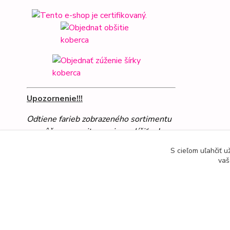
Upozornenie!!!
Odtiene farieb zobrazeného sortimentu
sa môžu na monitore mierne líšiť od
skutočných farieb
S cieľom uľahčiť 
vaš