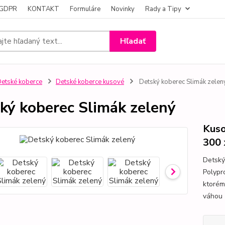
- GDPR
KONTAKT
Formuláre
Novinky
Rady a Tipy
Hľadať
etské koberce
Detské koberce kusové
Detský koberec Slimák zelen
ký koberec Slimák zelený
Kuso
300 
Detský
Polypr
ktorém
váhou