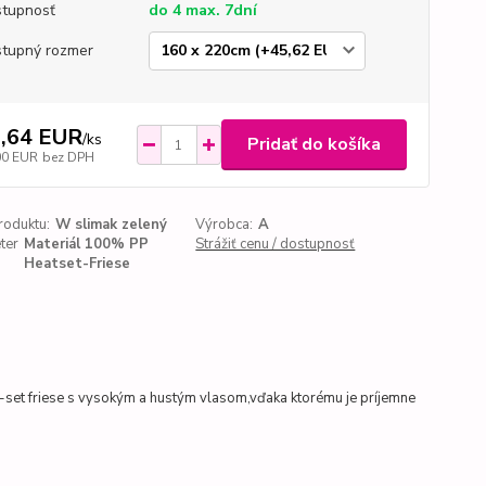
tupnosť
do 4 max. 7dní
tupný rozmer
,64 EUR
/
ks
Pridať do košíka
00 EUR
bez DPH
roduktu:
W slimak zelený
Výrobca:
A
ter
Materiál 100% PP
Strážiť cenu / dostupnosť
Heatset-Friese
set friese s vysokým a hustým vlasom,vďaka ktorému je príjemne