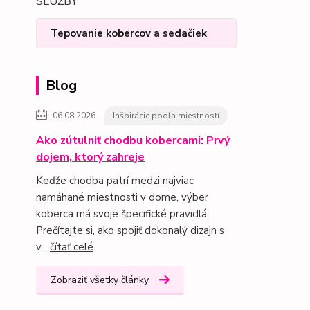
SLUŽBY
Tepovanie kobercov a sedačiek
Blog
06.08.2026
Inšpirácie podľa miestností
Ako zútulniť chodbu kobercami: Prvý
dojem, ktorý zahreje
Keďže chodba patrí medzi najviac
namáhané miestnosti v dome, výber
koberca má svoje špecifické pravidlá.
Prečítajte si, ako spojiť dokonalý dizajn s
v...
čítať celé
Zobraziť všetky články