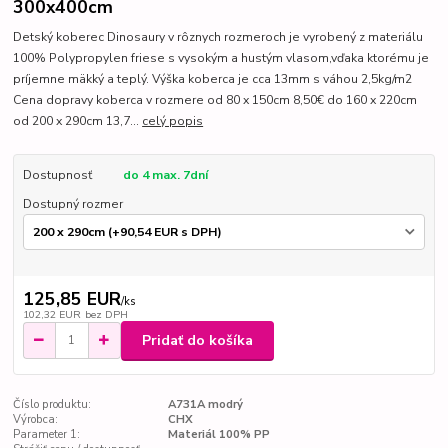
300x400cm
Detský koberec Dinosaury v rôznych rozmeroch je vyrobený z materiálu
100% Polypropylen friese s vysokým a hustým vlasom,vďaka ktorému je
príjemne mäkký a teplý. Výška koberca je cca 13mm s váhou 2,5kg/m2
Cena dopravy koberca v rozmere od 80 x 150cm 8,50€ do 160 x 220cm
od 200 x 290cm 13,7...
celý popis
Dostupnosť
do 4 max. 7dní
Dostupný rozmer
125,85 EUR
/
ks
102,32 EUR
bez DPH
Pridať do košíka
Číslo produktu:
A731A modrý
Výrobca:
CHX
Parameter 1:
Materiál 100% PP