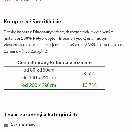
Strážiť cenu / dostupnosť
Kompletné špecifikácie
Detský
koberec Dinosaury
v rôznych rozmeroch je vyrobený z
materiálu
100% Polypropylen friese s vysokým a hustým
vlasom
,vďaka ktorému je príjemne mäkký a teplý. Výška koberca je cca
13mm
s váhou 2,5kg/m2
Cena dopravy koberca v rozmere
od 80 x 150cm
8,50€
do 160 x 220cm
od
200 x 290cm
13,71€
Tovar zaradený v kategóriách
Akcie a zľavy