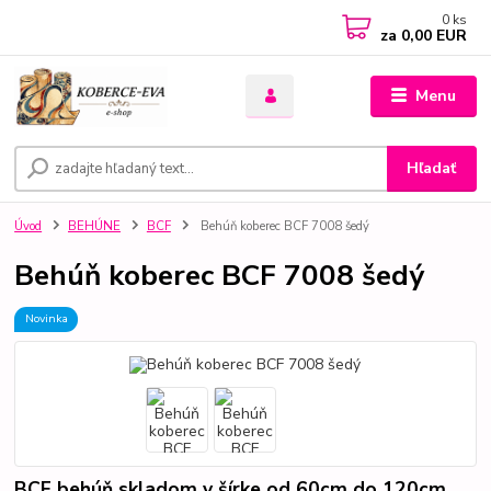
0
ks
za
0,00 EUR
Menu
Hľadať
Úvod
BEHÚNE
BCF
Behúň koberec BCF 7008 šedý
Behúň koberec BCF 7008 šedý
Novinka
BCF behúň skladom v šírke od 60cm do 120cm