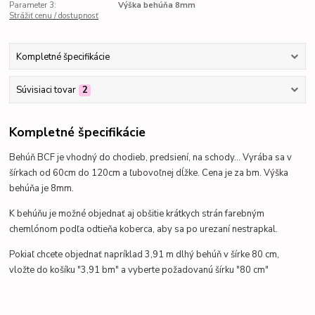
Parameter 3:
Výška behúňa 8mm
Strážiť cenu / dostupnosť
Kompletné špecifikácie
Súvisiaci tovar
2
Kompletné špecifikácie
Behúň BCF je vhodný do chodieb, predsiení, na schody... Vyrába sa v
šírkach od 60cm do 120cm a ľubovoľnej dĺžke. Cena je za bm. Výška
behúňa je 8mm.
K behúňu je možné objednať aj obšitie krátkych strán farebným
chemlónom podľa odtieňa koberca, aby sa po urezaní nestrapkal.
Pokiaľ chcete objednať napríklad 3,91 m dlhý behúň v šírke 80 cm,
vložte do košíku "3,91 bm" a vyberte požadovanú šírku "80 cm"