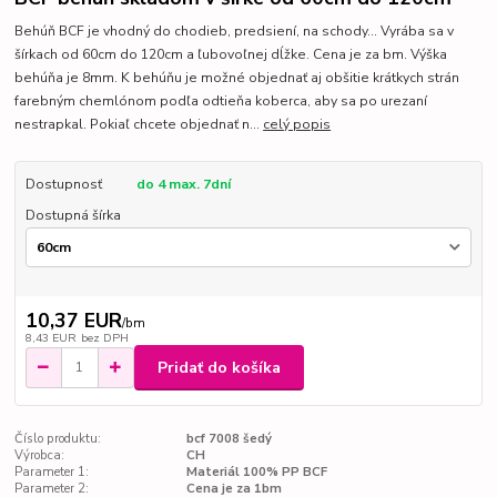
Behúň BCF je vhodný do chodieb, predsiení, na schody... Vyrába sa v
šírkach od 60cm do 120cm a ľubovoľnej dĺžke. Cena je za bm. Výška
behúňa je 8mm. K behúňu je možné objednať aj obšitie krátkych strán
farebným chemlónom podľa odtieňa koberca, aby sa po urezaní
nestrapkal. Pokiaľ chcete objednať n...
celý popis
Dostupnosť
do 4 max. 7dní
Dostupná šírka
10,37 EUR
/
bm
8,43 EUR
bez DPH
Pridať do košíka
Číslo produktu:
bcf 7008 šedý
Výrobca:
CH
Parameter 1:
Materiál 100% PP BCF
Parameter 2:
Cena je za 1bm