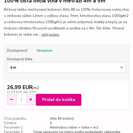
100% čistá ovčia vlna v metráži 4m a 5m
Béžový ľahko melírovaný koberec Alfa 88 zo 100% čistej novej ovčej vlny
v celkovej výške 12mm s výškou vlasu 7mm, hmotnosťou vlasu 1000g/m2
a celkovou hmotnosťou 2385g/m2 je veľmi príjemný, mäkký a teplý, je na
hrubom ultratex-filcovom podklade a vyrába sa v 4m, 5m šírke. Vlnený
koberec je stále via...
celý popis
Dostupnosť
Skladom
Dostupná šírka
26,99 EUR
/
m2
21,94 EUR
bez DPH
Pridať do košíka
Číslo produktu:
Alfa 88 béžový
Výrobca:
S
Parameter 1:
Minimálny odber = šírka v m2
Parameter 2:
Tovar upravený na mieru podľa požiadavky zákazníka,