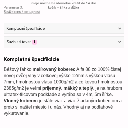
nieje možné bezdôvodne vrátiť do 14 dní.
Parameter 3:
košík = šírka x dĺžka
Strážiť cenu / dostupnosť
Kompletné špecifikácie
Súvisiaci tovar
1
Kompletné špecifikácie
Béžový ľahko
melírovaný koberec
Alfa 88 zo 100% čistej
novej ovčej vlny v celkovej výške 12mm s výškou vlasu
7mm, hmotnosťou vlasu 1000g/m2 a celkovou hmotnosťou
2385g/m2 je veľmi
príjemný, mäkký a teplý
, je na hrubom
ultratex-filcovom podklade a vyrába sa v 4m, 5m šírke.
Vlnený koberec
je stále viac a viac žiadaným kobercom a
preto si našiel miesto i u nás. Vhodný aj na podlahové
vykurovanie.