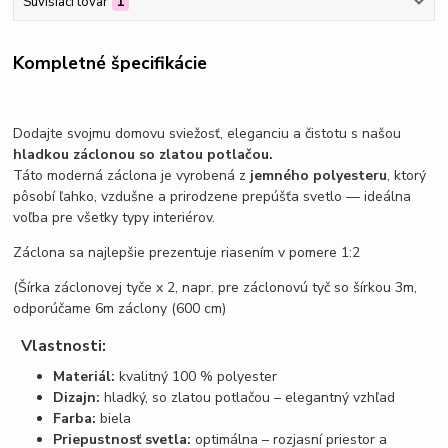
Súvisiaci tovar
1
Kompletné špecifikácie
Dodajte svojmu domovu sviežosť, eleganciu a čistotu s našou
hladkou záclonou so zlatou potlačou.
Táto moderná záclona je vyrobená z
jemného polyesteru
, ktorý
pôsobí ľahko, vzdušne a prirodzene prepúšťa svetlo — ideálna
voľba pre všetky typy interiérov.
Záclona sa najlepšie prezentuje riasením v pomere 1:2
(Šírka záclonovej tyče x 2, napr. pre záclonovú tyč so šírkou 3m,
odporúčame 6m záclony (600 cm)
Vlastnosti:
Materiál:
kvalitný 100 % polyester
Dizajn:
hladký, so zlatou potlačou – elegantný vzhľad
Farba:
biela
Priepustnosť svetla:
optimálna – rozjasní priestor a