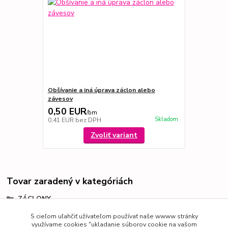
Obšívanie a iná úprava záclon alebo
závesov
0,50 EUR
/
bm
Skladom
0,41 EUR
bez DPH
Zvoliť variant
Tovar zaradený v kategóriách
ZÁCLONY
Metrážne záclony
S cieľom uľahčiť užívateľom používať naše wwww stránky
využívame cookies "ukladanie súborov cookie na vašom