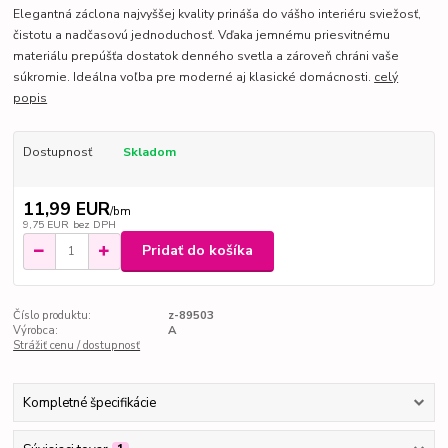
Elegantná záclona najvyššej kvality prináša do vášho interiéru sviežosť,
čistotu a nadčasovú jednoduchosť. Vďaka jemnému priesvitnému
materiálu prepúšťa dostatok denného svetla a zároveň chráni vaše
súkromie. Ideálna voľba pre moderné aj klasické domácnosti.
celý
popis
Dostupnosť
Skladom
11,99 EUR
/
bm
9,75 EUR
bez DPH
Pridať do košíka
Číslo produktu:
z-89503
Výrobca:
A
Strážiť cenu / dostupnosť
Kompletné špecifikácie