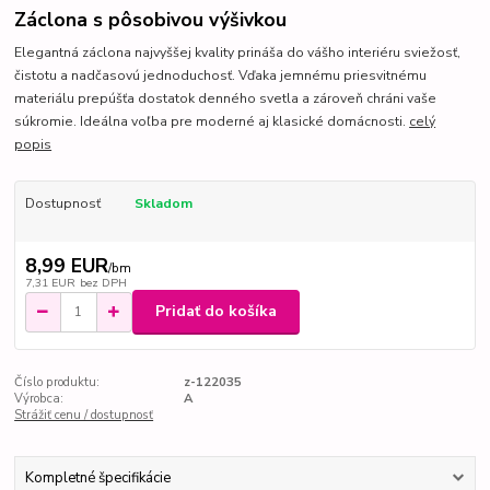
Záclona s pôsobivou výšivkou
Elegantná záclona najvyššej kvality prináša do vášho interiéru sviežosť,
čistotu a nadčasovú jednoduchosť. Vďaka jemnému priesvitnému
materiálu prepúšťa dostatok denného svetla a zároveň chráni vaše
súkromie. Ideálna voľba pre moderné aj klasické domácnosti.
celý
popis
Dostupnosť
Skladom
8,99 EUR
/
bm
7,31 EUR
bez DPH
Pridať do košíka
Číslo produktu:
z-122035
Výrobca:
A
Strážiť cenu / dostupnosť
Kompletné špecifikácie