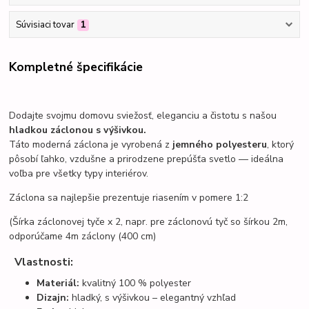
Súvisiaci tovar
1
Kompletné špecifikácie
Dodajte svojmu domovu sviežosť, eleganciu a čistotu s našou
hladkou záclonou s výšivkou.
Táto moderná záclona je vyrobená z
jemného polyesteru
, ktorý
pôsobí ľahko, vzdušne a prirodzene prepúšťa svetlo — ideálna
voľba pre všetky typy interiérov.
Záclona sa najlepšie prezentuje riasením v pomere 1:2
(Šírka záclonovej tyče x 2, napr. pre záclonovú tyč so šírkou 2m,
odporúčame 4m záclony (400 cm)
Vlastnosti:
Materiál:
kvalitný 100 % polyester
Dizajn:
hladký, s výšivkou – elegantný vzhľad