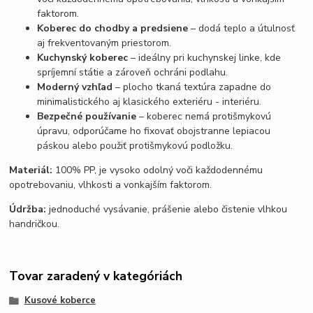
faktorom.
Koberec do chodby a predsiene
– dodá teplo a útulnosť
aj frekventovaným priestorom.
Kuchynský koberec
– ideálny pri kuchynskej linke, kde
spríjemní státie a zároveň ochráni podlahu.
Moderný vzhľad
– plocho tkaná textúra zapadne do
minimalistického aj klasického exteriéru - interiéru.
Bezpečné používanie
– koberec nemá protišmykovú
úpravu, odporúčame ho fixovať obojstranne lepiacou
páskou alebo použiť protišmykovú podložku.
Materiál:
100% PP,
je vysoko odolný voči každodennému
opotrebovaniu, vlhkosti a vonkajším faktorom.
Údržba:
jednoduché vysávanie, prášenie alebo čistenie vlhkou
handričkou.
Tovar zaradený v kategóriách
Kusové koberce