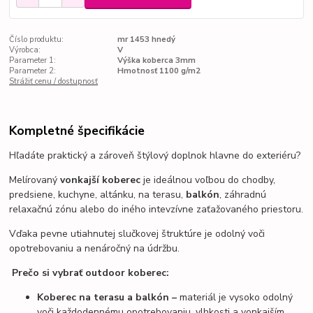
Číslo produktu:
mr 1453 hnedý
Výrobca:
V
Parameter 1:
Výška koberca 3mm
Parameter 2:
Hmotnosť 1100 g/m2
Strážiť cenu / dostupnosť
Kompletné špecifikácie
Hľadáte praktický a zároveň štýlový doplnok hlavne do exteriéru?
Melírovaný
vonkajší koberec
je ideálnou voľbou do chodby,
predsiene, kuchyne, altánku, na terasu,
balkón
,
záhradnú
relaxačnú zónu
alebo do iného intevzívne zaťažovaného priestoru.
Vďaka pevne utiahnutej slučkovej štruktúre je odolný voči
opotrebovaniu a nenáročný na údržbu.
Prečo si vybrať outdoor koberec:
Koberec na terasu a balkón –
materiál je vysoko odolný
voči každodennému opotrebovaniu, vlhkosti a vonkajším