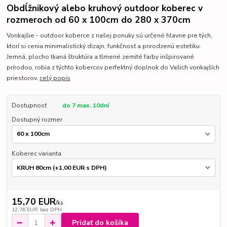
Obdĺžnikový alebo kruhový outdoor koberec v
rozmeroch od 60 x 100cm do 280 x 370cm
Vonkajšie - outdoor koberce z našej ponuky sú určené hlavne pre tých,
ktorí si cenia minimalistický dizajn, funkčnosť a prirodzenú estetiku.
Jemná, plocho tkaná štruktúra a tlmené zemité farby inšpirované
prírodou, robia z týchto kobercov perfektný doplnok do Vašich vonkajších
priestorov.
celý popis
Dostupnosť
do 7 max. 10dní
Dostupný rozmer
Koberec varianta
15,70 EUR
/
ks
12,76 EUR
bez DPH
Pridať do košíka