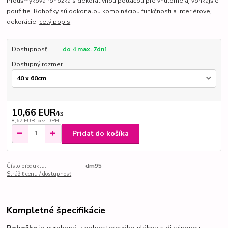
Protišmyková rohožka s dekoratívnou potlačou pre vnútorné aj vonkajšie
použitie. Rohožky sú dokonalou kombináciou funkčnosti a interiérovej
dekorácie.
celý popis
Dostupnosť
do 4 max. 7dní
Dostupný rozmer
10,66 EUR
/
ks
8,67 EUR
bez DPH
Pridať do košíka
Číslo produktu:
dm95
Strážiť cenu / dostupnosť
Kompletné špecifikácie