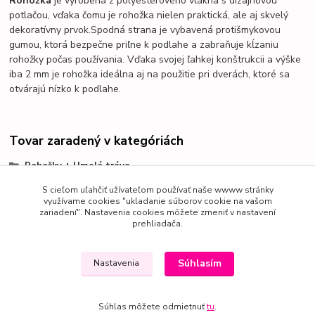
Rohožka
je vyrobená z polyesterového vlákna s dizajnovou
potlačou, vďaka čomu je rohožka nielen praktická, ale aj skvelý
dekoratívny prvok.
Spodná strana je vybavená protišmykovou
gumou, ktorá bezpečne priľne k podlahe a zabraňuje kĺzaniu
rohožky počas používania.
Vďaka svojej ľahkej konštrukcii a výške
iba 2 mm je rohožka ideálna aj na použitie pri dverách, ktoré sa
otvárajú nízko k podlahe.
Tovar zaradený v kategóriách
Rohožky + Umelá tráva
Rohožky
S cieľom uľahčiť užívateľom používať naše wwww stránky
využívame cookies "ukladanie súborov cookie na vašom
zariadení". Nastavenia cookies môžete zmeniť v nastavení
prehliadača.
Súhlasím
Nastavenia
Súhlas môžete odmietnuť
tu
.