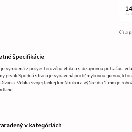
14
12,
Číslo p
tné špecifikácie
je vyrobená z polyesterového vlákna s dizajnovou potlačou, vďak
ny prvok.
Spodná strana je vybavená protišmykovou gumou, ktorá 
žívania.
Vďaka svojej ľahkej konštrukcii a výške iba 2 mm je rohožk
odlahe.
zaradený v kategóriách