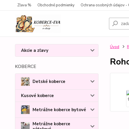
Zľava %
Obchodné podmienky
Ochrana osobných údajov 
Úvod
R
Akcie a zľavy
Roh
KOBERCE
Detské koberce
Kusové koberce
Metrážne koberce bytové
Metrážne koberce
záťažové