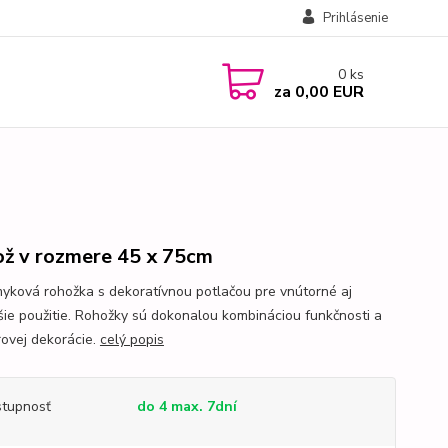
Prihlásenie
0
ks
za
0,00 EUR
ž v rozmere 45 x 75cm
myková rohožka s dekoratívnou potlačou pre vnútorné aj
šie použitie. Rohožky sú dokonalou kombináciou funkčnosti a
rovej dekorácie.
celý popis
tupnosť
do 4 max. 7dní