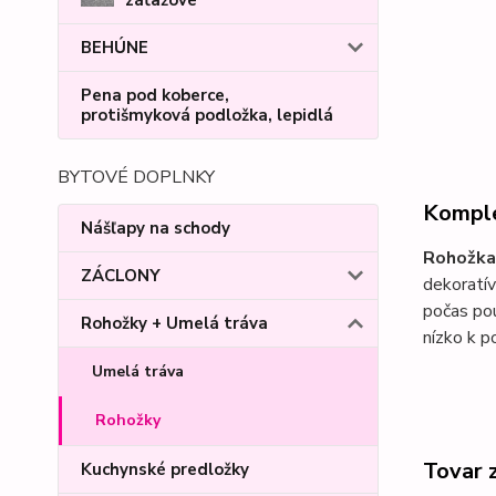
BEHÚNE
Pena pod koberce,
protišmyková podložka, lepidlá
BYTOVÉ DOPLNKY
Komple
Nášľapy na schody
Rohožka
ZÁCLONY
dekoratív
počas pou
Rohožky + Umelá tráva
nízko k p
Umelá tráva
Rohožky
Tovar 
Kuchynské predložky