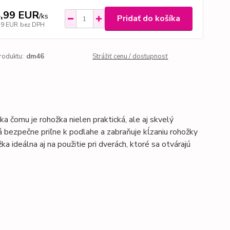
,99 EUR
/
ks
Pridať do košíka
19 EUR
bez DPH
roduktu:
dm46
Strážiť cenu / dostupnosť
a čomu je rohožka nielen praktická, ale aj skvelý
bezpečne priľne k podlahe a zabraňuje kĺzaniu rohožky
a ideálna aj na použitie pri dverách, ktoré sa otvárajú