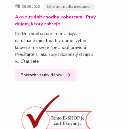
06.08.2026
Inšpirácie podľa miestností
Ako zútulniť chodbu kobercami: Prvý
dojem, ktorý zahreje
Keďže chodba patrí medzi najviac
namáhané miestnosti v dome, výber
koberca má svoje špecifické pravidlá.
Prečítajte si, ako spojiť dokonalý dizajn s
v...
čítať celé
Zobraziť všetky články