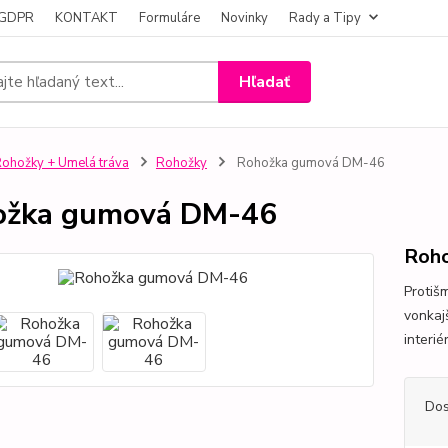
- GDPR
KONTAKT
Formuláre
Novinky
Rady a Tipy
Hľadať
ohožky + Umelá tráva
Rohožky
Rohožka gumová DM-46
ožka gumová DM-46
Roho
Protiš
vonkaj
interié
Dos