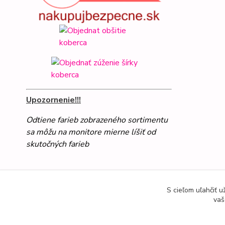
Upozornenie!!!
Odtiene farieb zobrazeného sortimentu
sa môžu na monitore mierne líšiť od
skutočných farieb
S cieľom uľahčiť 
vaš