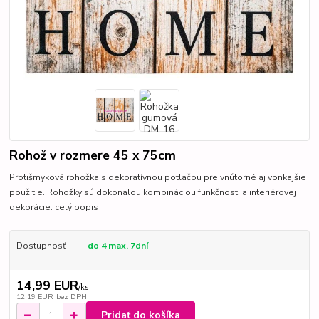
Rohož v rozmere 45 x 75cm
Protišmyková rohožka s dekoratívnou potlačou pre vnútorné aj vonkajšie
použitie. Rohožky sú dokonalou kombináciou funkčnosti a interiérovej
dekorácie.
celý popis
Dostupnosť
do 4 max. 7dní
14,99 EUR
/
ks
12,19 EUR
bez DPH
Pridať do košíka