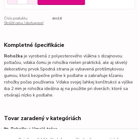
Číslo produktu:
dm16
Strážiť cenu / dostupnosť
Kompletné špecifikácie
Rohožka
je vyrobená z polyesterového vlákna s dizajnovou
potlačou, vďaka čomu je rohožka nielen praktická, ale aj skvelý
dekoratívny prvok.
Spodná strana je vybavená protišmykovou
gumou, ktorá bezpečne priľne k podlahe a zabraňuje kĺzaniu
rohožky počas používania.
Vďaka svojej ľahkej konštrukcii a výške
iba 2 mm je rohožka ideálna aj na použitie pri dverách, ktoré sa
otvárajú nízko k podlahe.
Tovar zaradený v kategóriách
Rohožky + Umelá tráva
Rohožky