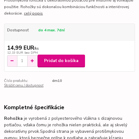
Protišmyková rohožka s dekoratívnou potlačou pre vnútorné aj vonkajšie
použitie. Rohožky sú dokonalou kombináciou funkčnosti a interiérovej
dekorácie.
celý popis
Dostupnosť
do 4 max. 7dní
14,99 EUR
/
ks
12,19 EUR
bez DPH
Pridať do košíka
Číslo produktu:
dm10
Strážiť cenu / dostupnosť
Kompletné špecifikácie
Rohožka
je vyrobená z polyesterového vlákna s dizajnovou
potlačou, vďaka čomu je rohožka nielen praktická, ale aj skvelý
dekoratívny prvok.
Spodná strana je vybavená protišmykovou
gumou, ktorá bezpečne priľne k podlahe a zabraňuje kĺzaniu