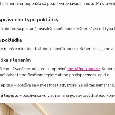
laha nerovná, odporúča sa použiť vyrovnávaciu hmotu. Pri starých
správneho typu pokládky
 koberec sa pokladá rovnakým spôsobom. Výber závisí od typu k
á pokládka
re menšie miestnosti alebo kusové koberce. Koberec nie je pevn
ádka s lepením
jšie používaná metóda pre celoplošné
metrážne koberce
. Kobere
Buď siahnete po fixačnom lepidle alebo po disperznom lepidle.
lepidlo
– používa sa v miestnostiach, ktoré nie sú tak namáhané.
né lepidlo
– používa sa vo viac namáhaných bytových alebo kom