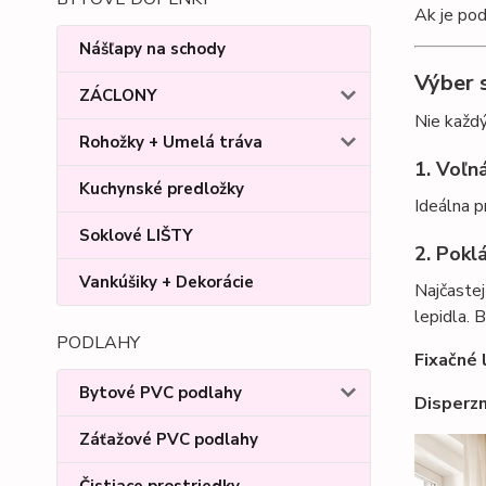
Ak je pod
Nášľapy na schody
Výber 
ZÁCLONY
Nie každý
Rohožky + Umelá tráva
1. Voľn
Kuchynské predložky
Ideálna p
Soklové LIŠTY
2. Pokl
Vankúšiky + Dekorácie
Najčaste
lepidla. 
PODLAHY
Fixačné 
Bytové PVC podlahy
Disperz
Záťažové PVC podlahy