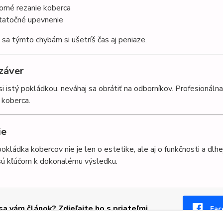
rné rezanie koberca
atočné upevnenie
sa týmto chybám si ušetríš čas aj peniaze.
 záver
 si istý pokládkou, neváhaj sa obrátiť na odborníkov. Profesionál
 koberca.
ie
okládka kobercov nie je len o estetike, ale aj o funkčnosti a dlhe
sú kľúčom k dokonalému výsledku.
 sa vám článok? Zdieľajte ho s priateľmi
Fac