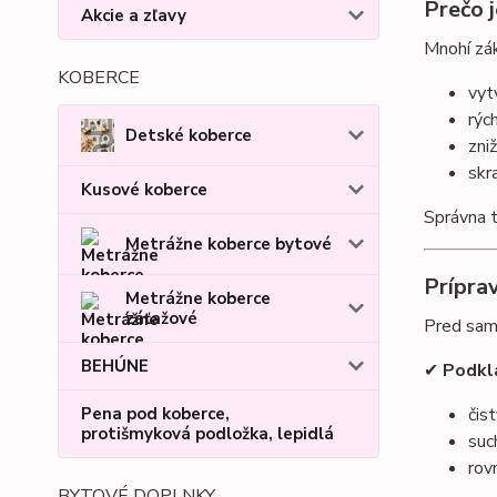
Prečo 
Akcie a zľavy
Mnohí zák
KOBERCE
vyt
rýc
Detské koberce
zni
skr
Kusové koberce
Správna t
Metrážne koberce bytové
Prípra
Metrážne koberce
záťažové
Pred sam
BEHÚNE
✔
Podkla
Pena pod koberce,
čis
protišmyková podložka, lepidlá
suc
rov
BYTOVÉ DOPLNKY