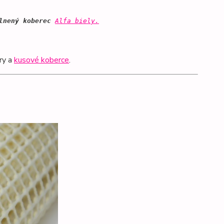
lnený koberec 
Alfa biely.
ry a
kusové koberce
.