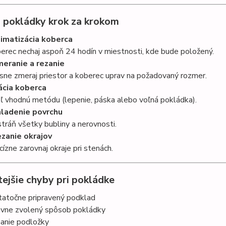
 pokládky krok za krokom
imatizácia koberca
erec nechaj aspoň 24 hodín v miestnosti, kde bude položený.
eranie a rezanie
sne zmeraj priestor a koberec uprav na požadovaný rozmer.
ácia koberca
ľ vhodnú metódu (lepenie, páska alebo voľná pokládka).
ladenie povrchu
tráň všetky bubliny a nerovnosti.
zanie okrajov
cízne zarovnaj okraje pri stenách.
tejšie chyby pri pokládke
atočne pripravený podklad
vne zvolený spôsob pokládky
anie podložky