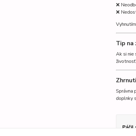
❌ Neodbo
❌ Nedost
Vyhnutím 
Tip na
Ak si nie
životnosť
Zhrnut
Správna p
doplnky 
Páčil