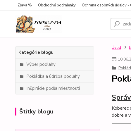
Zľava %
Obchodné podmienky
Ochrana osobných údajov 
Úvod
Kategórie blogu
10
.
06
.
Výber podlahy
Poklád
Pokl
Pokládka a údržba podlahy
Inšpirácie podľa miestností
Správ
Koberec d
Štítky blogu
dobre a v