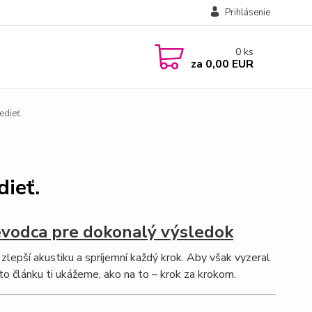
Prihlásenie
0
ks
za
0,00 EUR
edieť.
ieť.
evodca pre dokonalý výsledok
lepší akustiku a spríjemní každý krok. Aby však vyzeral
to článku ti ukážeme, ako na to – krok za krokom.