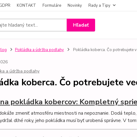
- GDPR
KONTAKT
Formuláre
Novinky
Rady a Tipy
Hľadať
Blog
Pokládka a údržba podlahy
Pokládka koberca. Čo potrebujete v
2026
ka a údržba podlahy
ádka koberca. Čo potrebujete ved
na pokládka kobercov: Kompletný spri
okáže zmeniť atmosféru miestnosti na nepoznanie. Dodá teplo, z
ydržal dlhé roky, jeho pokládka musí byť urobená správne. V tom