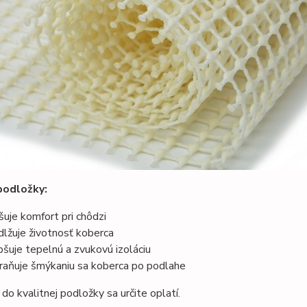
podložky:
šuje komfort pri chôdzi
dlžuje životnosť koberca
pšuje tepelnú a zvukovú izoláciu
raňuje šmýkaniu sa koberca po podlahe
 do kvalitnej podložky sa určite oplatí.