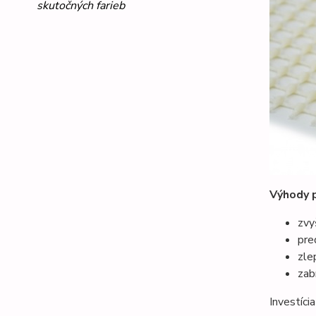
skutočných farieb
Výhody 
zvy
pre
zle
zab
Investícia