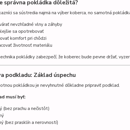
je správna pokládka dôležitá?
azníci sa sústredia najmä na výber koberca, no samotná poklád
várať nevzhľadné vlny a záhyby
hlejšie sa opotrebovať
žovať komfort pri chôdzi
acovať životnosť materiálu
echnika pokládky zabezpečí, že koberec bude pevne držať, vyzerať
va podkladu: Základ úspechu
otnou pokládkou je nevyhnutné dôkladne pripraviť podklad.
d musí byť:
tý (bez prachu a nečistôt)
hý
ný (bez prasklín a nerovností)