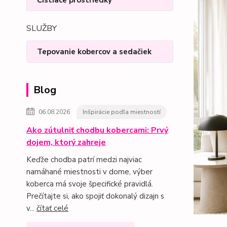
Čistiace prostriedky
SLUŽBY
Tepovanie kobercov a sedačiek
Blog
06.08.2026
Inšpirácie podľa miestností
Ako zútulniť chodbu kobercami: Prvý
dojem, ktorý zahreje
Keďže chodba patrí medzi najviac
namáhané miestnosti v dome, výber
koberca má svoje špecifické pravidlá.
Prečítajte si, ako spojiť dokonalý dizajn s
v...
čítať celé