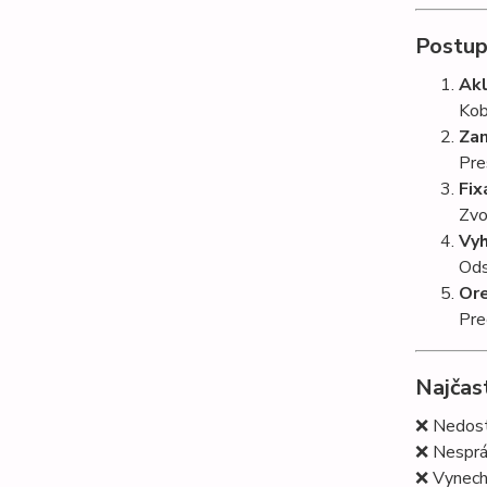
Postup
Akl
Kob
Zam
Pre
Fix
Zvo
Vyh
Ods
Ore
Pre
Najčas
❌ Nedost
❌ Nesprá
❌ Vynech