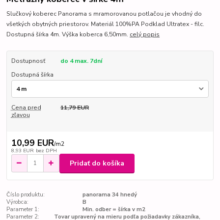
Slučkový koberec Panorama s mramorovanou potlačou je vhodný do
všetkých obytných priestorov. Materiál 100%PA Podklad Ultratex - filc.
Dostupná šírka 4m. Výška koberca 6,50mm.
celý popis
Dostupnosť
do 4 max. 7dní
Dostupná šírka
Cena pred
11,79 EUR
zľavou
10,99 EUR
/
m2
8,93 EUR
bez DPH
Pridať do košíka
Číslo produktu:
panorama 34 hnedý
Výrobca:
B
Parameter 1:
Min. odber = šírka v m2
Parameter 2:
Tovar upravený na mieru podľa požiadavky zákazníka,