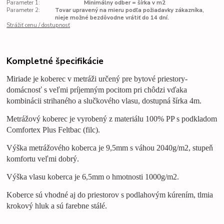
Parameter 1:
Minimálny odber = šírka v m2
Parameter 2:
Tovar upravený na mieru podľa požiadavky zákazníka,
nieje možné bezdôvodne vrátiť do 14 dní.
Strážiť cenu / dostupnosť
Kompletné špecifikácie
Miriade je koberec v metráži určený pre bytové priestory-
domácnosť s veľmi príjemným pocitom pri chôdzi vďaka
kombinácii strihaného a slučkového vlasu, dostupná šírka 4m.
Metrážový koberec je vyrobený z materiálu 100% PP s podkladom
Comfortex Plus Feltbac (filc).
Výška metrážového
koberca
je 9,5mm s váhou 2040g/m2, stupeň
komfortu veľmi dobrý.
Výška vlasu koberca je 6,5mm o hmotnosti 1000g/m2.
Koberce
sú vhodné aj do priestorov s podlahovým kúrením, tlmia
krokový hluk a sú farebne stálé.