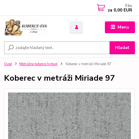
0
ks
za
0,00 EUR
Menu
Hľadať
Úvod
Metrážne koberce bytové
Koberec v metráži Miriade 97
Koberec v metráži Miriade 97