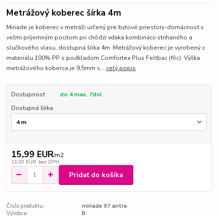
Metrážový koberec šírka 4m
Miriade je koberec v metráži určený pre bytové priestory-domácnosť s
veľmi príjemným pocitom pri chôdzi vďaka kombinácii strihaného a
slučkového vlasu, dostupná šírka 4m. Metrážový koberec je vyrobený z
materiálu 100% PP s podkladom Comfortex Plus Feltbac (filc). Výška
metrážového koberca je 9,5mm s...
celý popis
Dostupnosť
do 4 max. 7dní
Dostupná šírka
15,99 EUR
/
m2
13,00 EUR
bez DPH
Pridať do košíka
Číslo produktu:
miriade 97 antra
Výrobca:
B