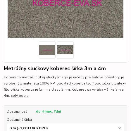
Metrážny slučkový koberec šírka 3m a 4m
Koberec v metráži nízkej slučky Imago je určený pre bytové priestory, je
vyrobený z materiálu 100% PP, podklad koberca tvorí podložka ultratex-
filc, výška koberca je 5mm a vlasu 3mm. Koberec sa vyrába v šírke 3m a
4m.
celý popis
Dostupnosť
do 4 max. 7dní
Dostupná šírka