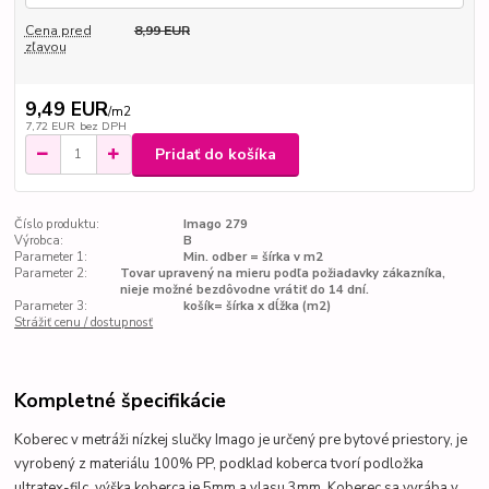
Cena pred
8,99 EUR
zľavou
9,49 EUR
/
m2
7,72 EUR
bez DPH
Pridať do košíka
Číslo produktu:
Imago 279
Výrobca:
B
Parameter 1:
Min. odber = šírka v m2
Parameter 2:
Tovar upravený na mieru podľa požiadavky zákazníka,
nieje možné bezdôvodne vrátiť do 14 dní.
Parameter 3:
košík= šírka x dĺžka (m2)
Strážiť cenu / dostupnosť
Kompletné špecifikácie
Koberec v metráži nízkej slučky Imago je určený pre bytové priestory, je
vyrobený z materiálu 100% PP, podklad koberca tvorí podložka
ultratex-filc, výška koberca je 5mm a vlasu 3mm. Koberec sa vyrába v