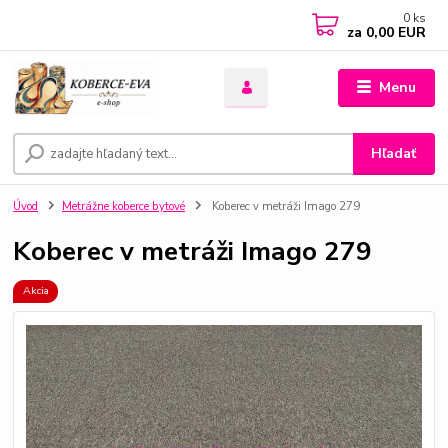
0
ks
za
0,00 EUR
Menu
Hľadať
Úvod
Metrážne koberce bytové
Koberec v metráži Imago 279
Koberec v metráži Imago 279
Akcia