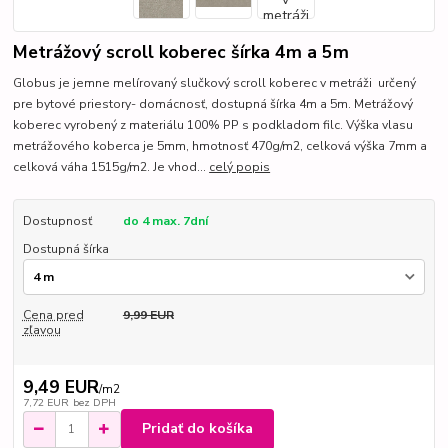
Metrážový scroll koberec šírka 4m a 5m
Globus je jemne melírovaný slučkový scroll koberec v metráži určený
pre bytové priestory- domácnosť, dostupná šírka 4m a 5m. Metrážový
koberec vyrobený z materiálu 100% PP s podkladom filc. Výška vlasu
metrážového koberca je 5mm, hmotnosť 470g/m2, celková výška 7mm a
celková váha 1515g/m2. Je vhod...
celý popis
Dostupnosť
do 4 max. 7dní
Dostupná šírka
Cena pred
9,99 EUR
zľavou
9,49 EUR
/
m2
7,72 EUR
bez DPH
Pridať do košíka