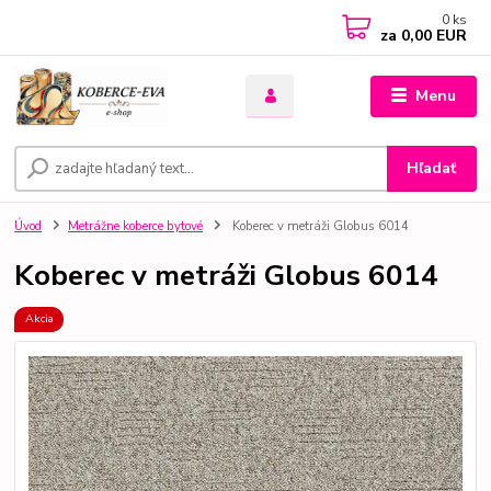
0
ks
za
0,00 EUR
Menu
Hľadať
Úvod
Metrážne koberce bytové
Koberec v metráži Globus 6014
Koberec v metráži Globus 6014
Akcia