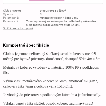
Číslo produktu:
globus 6014 béžový
Výrobca:
B
Parameter 1:
Minimálny odber = šírka v m2
Parameter 2:
Tovar upravený na mieru podľa požiadavky zákazníka,
nieje možné bezdôvodne vrátiť do 14 dní.
Strážiť cenu / dostupnosť
Kompletné špecifikácie
Globus je jemne melírovaný
slučkový scroll
koberec v metráži
určený pre bytové priestory- domácnosť, dostupná šírka 4m a 5m.
Metrážový koberec vyrobený z materiálu 100% PP s podkladom
filc.
Výška vlasu metrážového
koberca
je 5mm, hmotnosť 470g/m2,
celková výška 7mm a celková váha 1515g/m2.
Je vhodný do priestorov s podlahovým kúrením a je farebne stály.
Vďaka rôznej výške slučiek pôsobí koberec zaujímavým 3D