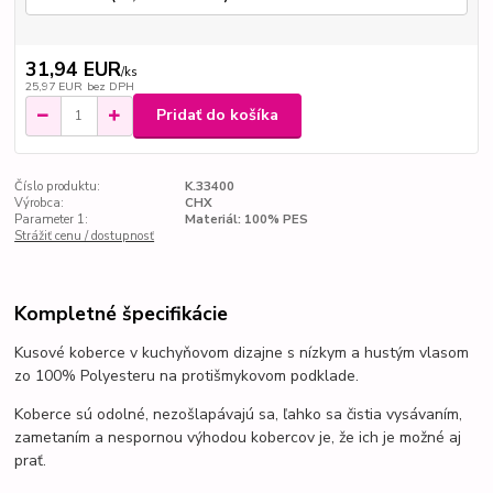
31,94 EUR
/
ks
25,97 EUR
bez DPH
Pridať do košíka
Číslo produktu:
K.33400
Výrobca:
CHX
Parameter 1:
Materiál: 100% PES
Strážiť cenu / dostupnosť
Kompletné špecifikácie
Kusové koberce v kuchyňovom dizajne s nízkym a hustým vlasom
zo 100% Polyesteru na protišmykovom podklade.
Koberce sú odolné, nezošlapávajú sa, ľahko sa čistia vysávaním,
zametaním a nespornou výhodou kobercov je, že ich je možné aj
prať.