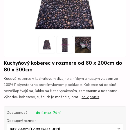
Kuchyňový koberec v rozmere od 60 x 200cm do
80 x 300cm
Kusové koberce v kuchyňovom dizajne s nízkym a hustým vlasom zo
100% Polyesteru na protišmykovom podklade. Koberce sú odolné,
nezošlapávajú sa, ľahko sa čistia vysávaním, zametaním a nespornou
výhodou kobercov je, že ich je možné aj prať.
celý popis
Dostupnosť
do 4 max. 7dní
Dostupný rozmer