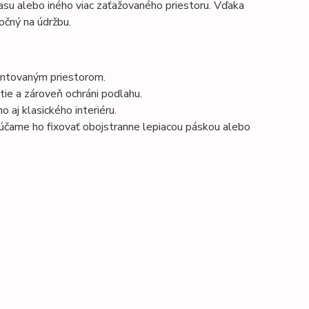
asu alebo iného viac zaťažovaného priestoru. Vďaka
očný na údržbu.
ventovaným priestorom.
átie a zároveň ochráni podlahu.
 aj klasického interiéru.
čame ho fixovať obojstranne lepiacou páskou alebo