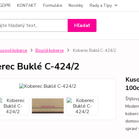
- GDPR
KONTAKT
Formuláre
Novinky
Rady a Tipy
Hľadať
usové koberce
Bouclé koberce
Koberec Buklé C-424/2
rec Buklé C-424/2
Kuso
100c
Štýlov
Modern
koberc
domova
spraví 