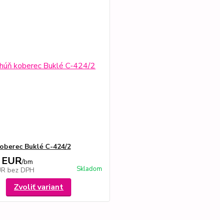
oberec Buklé C-424/2
 EUR
/
bm
Skladom
UR
bez DPH
Zvoliť variant