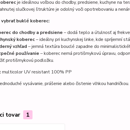
koberec
je ideálnou voľbou do chodby, predsiene, kuchyne na ter
ahnutej slučkovej štruktúre je odolný voči opotrebovaniu a nenár
i vybrať buklé koberec:
erec do chodby a predsiene
– dodá teplo a útulnosť aj frek
hynský koberec
– ideálny pri kuchynskej linke, kde spríjemní st
erný vzhľad
– jemná textúra bouclé zapadne do minimalistického
pečné používanie
– koberec nemá protišmykovú úpravu, odporú
žiť protišmykovú podložku.
:
multicolor UV resistant 100% PP
ednoduché vysávanie, prášenie alebo čistenie vlhkou handričkou.
ci tovar
1