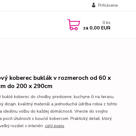
Prihlásenie
0
ks
za
0,00 EUR
vý koberec buklák v rozmeroch od 60 x
m do 200 x 290cm
ý buklé koberec do chodby, predsiene, kuchyne či na terasu.
ý dizajn, kvalitný materiál a jednoduchá údržba robia z tohto
a ideálnu voľbu do každej domácnosti. Vneste do svojho
 pocit útulnosti s bouclé kobercom. Praktický detail, ktorý
veľký rozdiel v interiéri.
celý popis