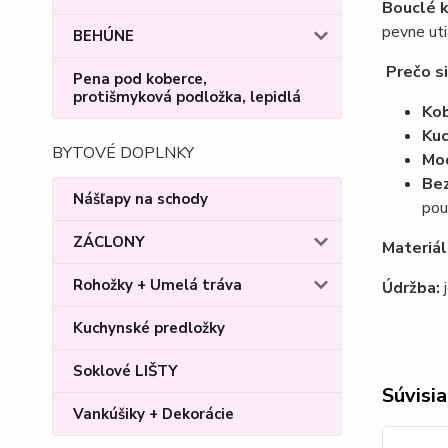
Bouclé 
pevne uti
BEHÚNE
Prečo s
Pena pod koberce,
protišmyková podložka, lepidlá
Kob
Kuc
BYTOVÉ DOPLNKY
Mod
Bez
Nášľapy na schody
pou
ZÁCLONY
Materiál
Rohožky + Umelá tráva
Údržba:
j
Kuchynské predložky
Soklové LIŠTY
Súvisia
Vankúšiky + Dekorácie