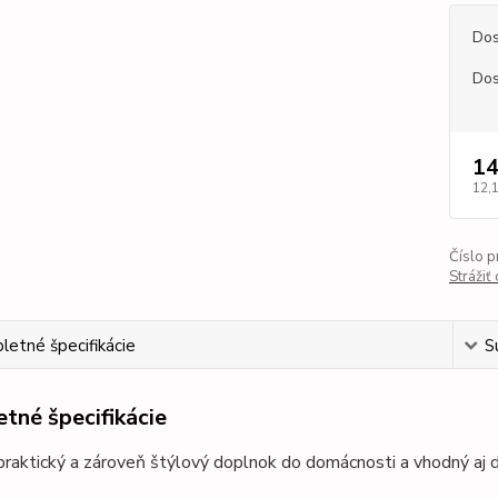
Dos
Dos
14
12,
Číslo p
Strážiť
etné špecifikácie
S
tné špecifikácie
raktický a zároveň štýlový doplnok do domácnosti a vhodný aj d