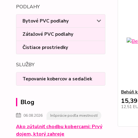
PODLAHY
Bytové PVC podlahy
Záťažové PVC podlahy
Čistiace prostriedky
SLUŽBY
Tepovanie kobercov a sedačiek
Behúň k
15,39
Blog
12,51 E
06.08.2026
Inšpirácie podľa miestností
Ako zútulniť chodbu kobercami: Prvý
dojem, ktorý zahreje