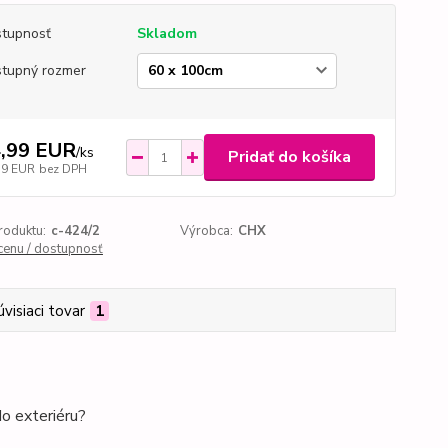
tupnosť
Skladom
tupný rozmer
,99 EUR
/
ks
Pridať do košíka
19 EUR
bez DPH
roduktu:
c-424/2
Výrobca:
CHX
 cenu / dostupnosť
úvisiaci tovar
1
o exteriéru?