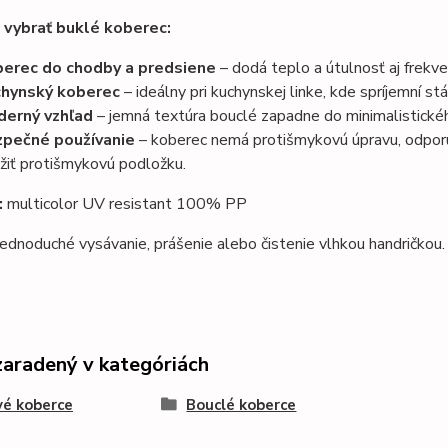
i vybrať buklé koberec:
erec do chodby a predsiene
– dodá teplo a útulnosť aj frek
hynský koberec
– ideálny pri kuchynskej linke, kde spríjemní st
erný vzhľad
– jemná textúra bouclé zapadne do minimalistického
pečné používanie
– koberec nemá protišmykovú úpravu, odporú
žiť protišmykovú podložku.
:
multicolor UV resistant 100% PP
ednoduché vysávanie, prášenie alebo čistenie vlhkou handričkou.
zaradený v kategóriách
é koberce
Bouclé koberce