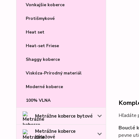
Vonkajšie koberce
Protišmykové
Heat set
Heat-set Friese
Shaggy koberce
Viskóza-Prírodný materiál
Moderné koberce
100% VLNA
Komple
Hľadáte p
Metrážne koberce bytové
Bouclé 
Metrážne koberce
pevne uti
záťažové