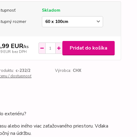
tupnosť
Skladom
tupný rozmer
,99 EUR
/
ks
Pridať do košíka
19 EUR
bez DPH
roduktu:
c-232/2
Výrobca:
CHX
 cenu / dostupnosť
o exteriéru?
asu alebo iného viac zaťažovaného priestoru. Vďaka
očný na údržbu.