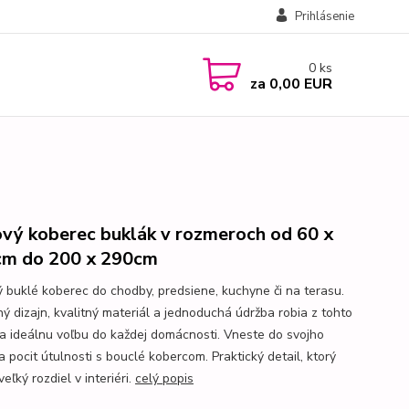
Prihlásenie
0
ks
za
0,00 EUR
vý koberec buklák v rozmeroch od 60 x
m do 200 x 290cm
ý buklé koberec do chodby, predsiene, kuchyne či na terasu.
ý dizajn, kvalitný materiál a jednoduchá údržba robia z tohto
a ideálnu voľbu do každej domácnosti. Vneste do svojho
 pocit útulnosti s bouclé kobercom. Praktický detail, ktorý
veľký rozdiel v interiéri.
celý popis