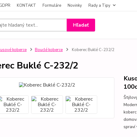
- GDPR
KONTAKT
Formuláre
Novinky
Rady a Tipy
Hľadať
usové koberce
Bouclé koberce
Koberec Buklé C-232/2
rec Buklé C-232/2
Kuso
100c
Štýlov
Modern
koberc
domova
spraví 