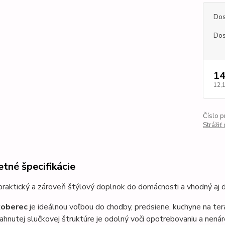
Dos
Dos
14
12,
Číslo p
Strážiť
tné špecifikácie
raktický a zároveň štýlový doplnok do domácnosti a vhodný aj d
koberec
je ideálnou voľbou do chodby, predsiene, kuchyne na ter
ahnutej slučkovej štruktúre je odolný voči opotrebovaniu a nenár