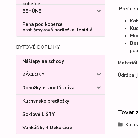
Prečo s
BEHÚNE
Kob
Pena pod koberce,
Kuc
protišmyková podložka, lepidlá
Mod
Bez
BYTOVÉ DOPLNKY
pou
Nášľapy na schody
Materiál
ZÁCLONY
Údržba:
j
Rohožky + Umelá tráva
Kuchynské predložky
Tovar 
Soklové LIŠTY
Kusov
Vankúšiky + Dekorácie