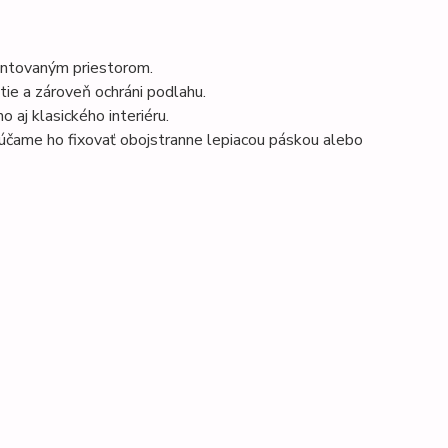
ventovaným priestorom.
átie a zároveň ochráni podlahu.
 aj klasického interiéru.
čame ho fixovať obojstranne lepiacou páskou alebo