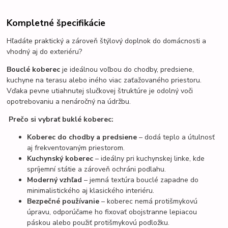
Kompletné špecifikácie
Hľadáte praktický a zároveň štýlový doplnok do domácnosti a
vhodný aj do exteriéru?
Bouclé koberec
je ideálnou voľbou do chodby, predsiene,
kuchyne na terasu alebo iného viac zaťažovaného priestoru.
Vďaka pevne utiahnutej slučkovej štruktúre je odolný voči
opotrebovaniu a nenáročný na údržbu.
Prečo si vybrať buklé koberec:
Koberec do chodby a predsiene
– dodá teplo a útulnosť
aj frekventovaným priestorom.
Kuchynský koberec
– ideálny pri kuchynskej linke, kde
spríjemní státie a zároveň ochráni podlahu.
Moderný vzhľad
– jemná textúra bouclé zapadne do
minimalistického aj klasického interiéru.
Bezpečné používanie
– koberec nemá protišmykovú
úpravu, odporúčame ho fixovať obojstranne lepiacou
páskou alebo použiť protišmykovú podložku.