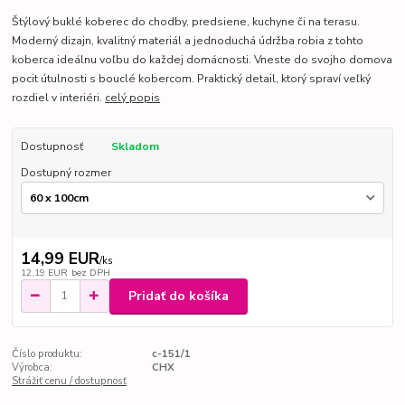
Štýlový buklé koberec do chodby, predsiene, kuchyne či na terasu.
Moderný dizajn, kvalitný materiál a jednoduchá údržba robia z tohto
koberca ideálnu voľbu do každej domácnosti. Vneste do svojho domova
pocit útulnosti s bouclé kobercom. Praktický detail, ktorý spraví veľký
rozdiel v interiéri.
celý popis
Dostupnosť
Skladom
Dostupný rozmer
14,99 EUR
/
ks
12,19 EUR
bez DPH
Pridať do košíka
Číslo produktu:
c-151/1
Výrobca:
CHX
Strážiť cenu / dostupnosť