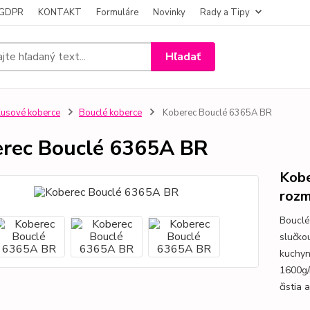
- GDPR
KONTAKT
Formuláre
Novinky
Rady a Tipy
Hľadať
usové koberce
Bouclé koberce
Koberec Bouclé 6365A BR
rec Bouclé 6365A BR
Kobe
rozm
Bouclé
slučko
kuchyn
1600g/
čistia 