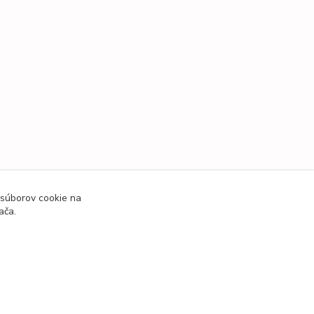
 súborov cookie na
ača.
Vytvorené na
Eshop-rychlo.sk