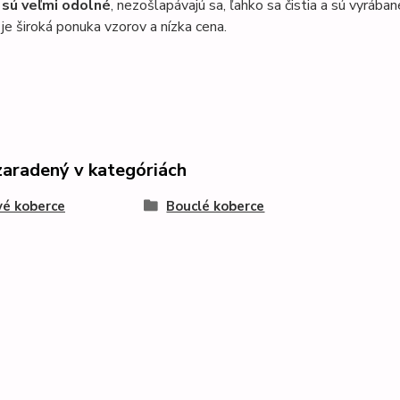
 sú veľmi odolné
, nezošlapávajú sa, ľahko sa čistia a sú vyráb
je široká ponuka vzorov a nízka cena.
zaradený v kategóriách
é koberce
Bouclé koberce