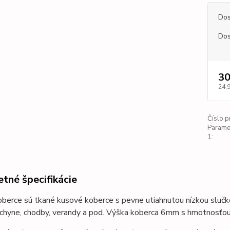
Dos
Dos
30
24,
Číslo p
Parame
1:
tné špecifikácie
oberce sú tkané kusové koberce s pevne utiahnutou nízkou sluč
uchyne, chodby, verandy a pod. Výška koberca 6mm s hmotnosť