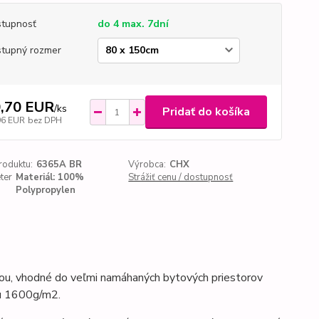
tupnosť
do 4 max. 7dní
tupný rozmer
,70 EUR
/
ks
Pridať do košíka
96 EUR
bez DPH
roduktu:
6365A BR
Výrobca:
CHX
ter
Materiál: 100%
Strážiť cenu / dostupnosť
Polypropylen
kou, vhodné do veľmi namáhaných bytových priestorov
ou 1600g/m2.