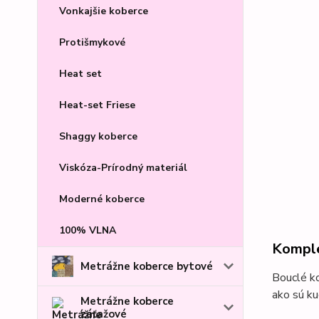
Vonkajšie koberce
Protišmykové
Heat set
Heat-set Friese
Shaggy koberce
Viskóza-Prírodný materiál
Moderné koberce
100% VLNA
Komple
Metrážne koberce bytové
Bouclé k
ako sú k
Metrážne koberce
záťažové