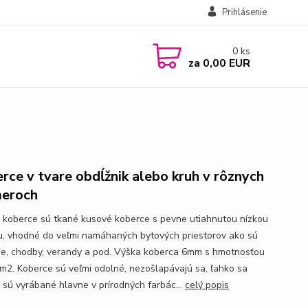
Prihlásenie
0
ks
za
0,00 EUR
rce v tvare obdĺžnik alebo kruh v rôznych
eroch
 koberce sú tkané kusové koberce s pevne utiahnutou nízkou
u, vhodné do veľmi namáhaných bytových priestorov ako sú
e, chodby, verandy a pod. Výška koberca 6mm s hmotnosťou
m2. Koberce sú veľmi odolné, nezošlapávajú sa, ľahko sa
a sú vyrábané hlavne v prírodných farbác...
celý popis