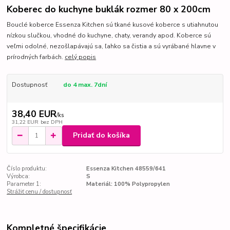
Koberec do kuchyne buklák rozmer 80 x 200cm
Bouclé koberce Essenza Kitchen sú tkané kusové koberce s utiahnutou
nízkou slučkou, vhodné do kuchyne, chaty, verandy apod. Koberce sú
veľmi odolné, nezošlapávajú sa, ľahko sa čistia a sú vyrábané hlavne v
prírodných farbách.
celý popis
Dostupnosť
do 4 max. 7dní
38,40 EUR
/
ks
31,22 EUR
bez DPH
Pridať do košíka
Číslo produktu:
Essenza Kitchen 48559/641
Výrobca:
S
Parameter 1:
Materiál: 100% Polypropylen
Strážiť cenu / dostupnosť
Kompletné špecifikácie