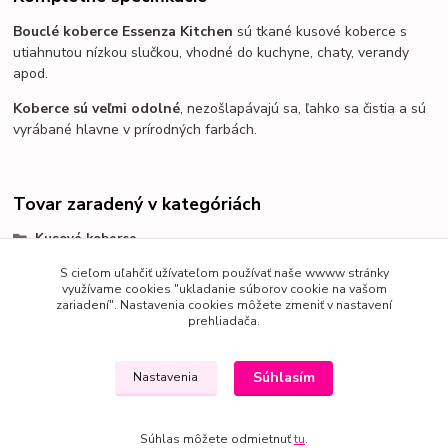
Bouclé koberce
Essenza Kitchen
sú tkané kusové koberce s
utiahnutou nízkou slučkou, vhodné do kuchyne, chaty, verandy
apod.
Koberce sú veľmi odolné
, nezošlapávajú sa, ľahko sa čistia a sú
vyrábané hlavne v prírodných farbách.
Tovar zaradený v kategóriách
Kusové koberce
Bouclé koberce
S cieľom uľahčiť užívateľom používať naše wwww stránky
využívame cookies "ukladanie súborov cookie na vašom
zariadení". Nastavenia cookies môžete zmeniť v nastavení
prehliadača.
Súhlasím
Nastavenia
Súhlas môžete odmietnuť
tu
.