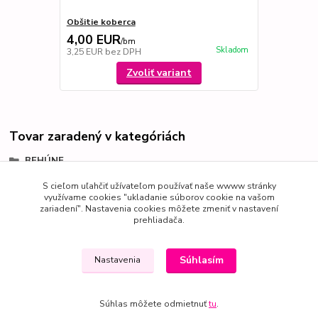
Obšitie koberca
4,00 EUR
/
bm
Skladom
3,25 EUR
bez DPH
Zvoliť variant
Tovar zaradený v kategóriách
BEHÚNE
Shaggy
S cieľom uľahčiť užívateľom používať naše wwww stránky
využívame cookies "ukladanie súborov cookie na vašom
zariadení". Nastavenia cookies môžete zmeniť v nastavení
prehliadača.
Súhlasím
Nastavenia
Súhlas môžete odmietnuť
tu
.
Vytvorené na
Eshop-rychlo.sk