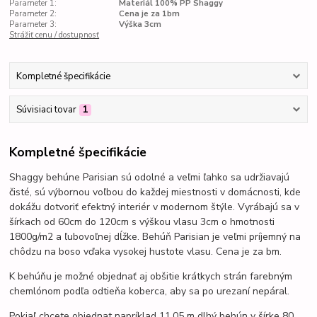
Parameter 1:
Materiál 100% PP Shaggy
Parameter 2:
Cena je za 1bm
Parameter 3:
Výška 3cm
Strážiť cenu / dostupnosť
Kompletné špecifikácie
Súvisiaci tovar
1
Kompletné špecifikácie
Shaggy behúne Parisian sú odolné a veľmi
ľahko sa udržiavajú
čisté,
sú výbornou voľbou do každej miestnosti v domácnosti, kde
dokážu dotvoriť efektný interiér v modernom štýle.
Vyrábajú sa v
šírkach od 60cm do 120cm s výškou vlasu 3cm o hmotnosti
1800g/m2 a ľubovoľnej dĺžke. Behúň Parisian je veľmi príjemný na
chôdzu na boso vďaka vysokej hustote vlasu. Cena je za bm.
K behúňu je možné objednať aj obšitie krátkych strán farebným
chemlónom podľa odtieňa koberca, aby sa po urezaní nepáral.
Pokiaľ chcete objednat napríklad 11,05 m dlhý behún v šírke 80