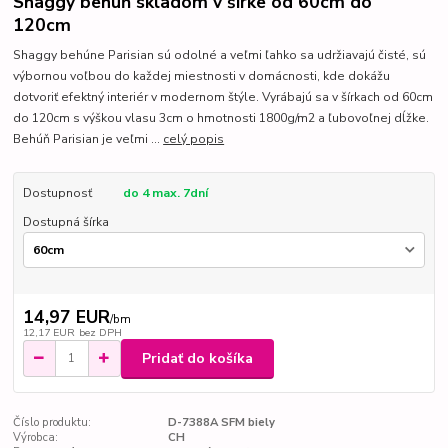
Shaggy behúň skladom v šírke od 60cm do
120cm
Shaggy behúne Parisian sú odolné a veľmi ľahko sa udržiavajú čisté, sú
výbornou voľbou do každej miestnosti v domácnosti, kde dokážu
dotvoriť efektný interiér v modernom štýle. Vyrábajú sa v šírkach od 60cm
do 120cm s výškou vlasu 3cm o hmotnosti 1800g/m2 a ľubovoľnej dĺžke.
Behúň Parisian je veľmi ...
celý popis
Dostupnosť
do 4 max. 7dní
Dostupná šírka
14,97 EUR
/
bm
12,17 EUR
bez DPH
Pridať do košíka
Číslo produktu:
D-7388A SFM biely
Výrobca:
CH