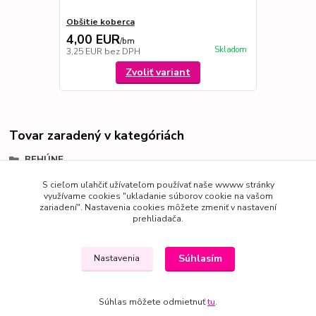
Obšitie koberca
4,00 EUR
/
bm
Skladom
3,25 EUR
bez DPH
Zvoliť variant
Tovar zaradený v kategóriách
BEHÚNE
Shaggy
S cieľom uľahčiť užívateľom používať naše wwww stránky
využívame cookies "ukladanie súborov cookie na vašom
zariadení". Nastavenia cookies môžete zmeniť v nastavení
prehliadača.
Súhlasím
Nastavenia
Súhlas môžete odmietnuť
tu
.
Vytvorené na
Eshop-rychlo.sk