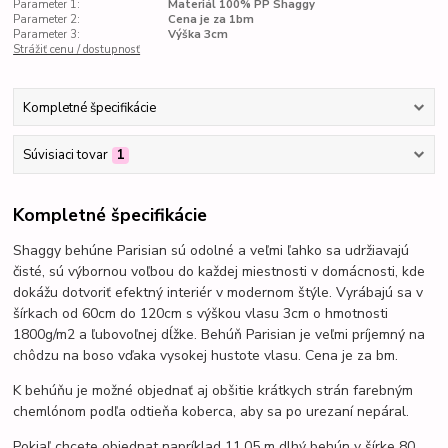
Parameter 1:
Materiál 100% PP Shaggy
Parameter 2:
Cena je za 1bm
Parameter 3:
Výška 3cm
Strážiť cenu / dostupnosť
Kompletné špecifikácie
Súvisiaci tovar
1
Kompletné špecifikácie
Shaggy behúne Parisian sú odolné a veľmi
ľahko sa udržiavajú
čisté,
sú výbornou voľbou do každej miestnosti v domácnosti, kde
dokážu dotvoriť efektný interiér v modernom štýle.
Vyrábajú sa v
šírkach od 60cm do 120cm s výškou vlasu 3cm o hmotnosti
1800g/m2 a ľubovoľnej dĺžke. Behúň Parisian je veľmi príjemný na
chôdzu na boso vďaka vysokej hustote vlasu. Cena je za bm.
K behúňu je možné objednať aj obšitie krátkych strán farebným
chemlónom podľa odtieňa koberca, aby sa po urezaní nepáral.
Pokiaľ chcete objednat napríklad 11,05 m dlhý behún v šírke 80