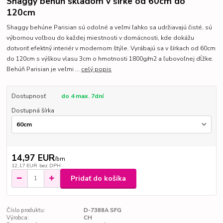
Shaggy behúň skladom v šírke od 60cm do
120cm
Shaggy behúne Parisian sú odolné a veľmi ľahko sa udržiavajú čisté, sú
výbornou voľbou do každej miestnosti v domácnosti, kde dokážu
dotvoriť efektný interiér v modernom štýle. Vyrábajú sa v šírkach od 60cm
do 120cm s výškou vlasu 3cm o hmotnosti 1800g/m2 a ľubovoľnej dĺžke.
Behúň Parisian je veľmi ...
celý popis
Dostupnosť
do 4 max. 7dní
Dostupná šírka
14,97 EUR
/
bm
12,17 EUR
bez DPH
Pridať do košíka
Číslo produktu:
D-7388A SFG
Výrobca:
CH