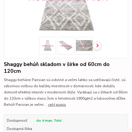
Shaggy behúň skladom v šírke od 60cm do
120cm
Shaggy behúne Parisian sú odolné a veľmi ľahko sa udržiavajú čisté, sú
výbornou voľbou do každej miestnosti v domácnosti, kde dokážu
dotvoriť efektný interiér v modernom štýle. Vyrábajú sa v šírkach od 60cm
do 120cm s výškou vlasu 3cm o hmotnosti 1800g/m2 a ľubovoľnej dĺžke.
Behúň Parisian je veľmi ...
celý popis
Dostupnosť
do 4 max. 7dní
Dostupná šírka