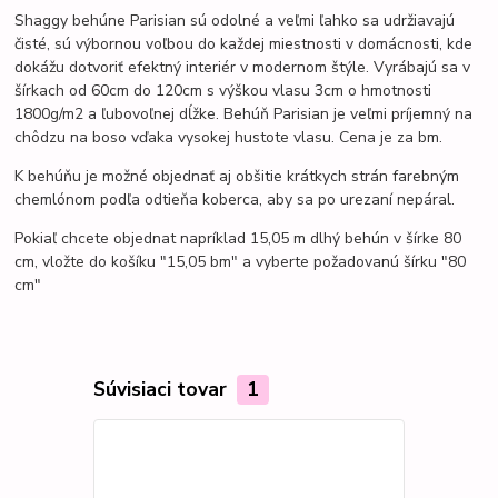
Shaggy behúne Parisian sú odolné a veľmi
ľahko sa udržiavajú
čisté,
sú výbornou voľbou do každej miestnosti v domácnosti, kde
dokážu dotvoriť efektný interiér v modernom štýle.
Vyrábajú sa v
šírkach od 60cm do 120cm s výškou vlasu 3cm o hmotnosti
1800g/m2 a ľubovoľnej dĺžke. Behúň Parisian je veľmi príjemný na
chôdzu na boso vďaka vysokej hustote vlasu. Cena je za bm.
K behúňu je možné objednať aj obšitie krátkych strán farebným
chemlónom podľa odtieňa koberca, aby sa po urezaní nepáral.
Pokiaľ chcete objednat napríklad 15,05 m dlhý behún v šírke 80
cm, vložte do košíku "15,05 bm" a vyberte požadovanú šírku "80
cm"
Súvisiaci tovar
1