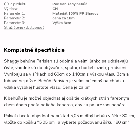
Číslo produktu:
Parisian šedý behúň
Výrobca:
CH
Parameter 1:
Materiál 100% PP Shaggy
Parameter 2:
cena za 1bm
Parameter 3:
Výška 3cm
Strážiť cenu / dostupnosť
Kompletné špecifikácie
Shaggy behúne Parisian sú odolné a veľmi
ľahko sa udržiavajú
čisté,
vhodné sú do obývačiek, spálni, chodieb, izieb, predsiení...
Vyrábajú sa v šírkach od 60cm do 140cm s výškou vlasu 3cm a
ľubovolnej dĺžke. Behúň Parisian je veľmi príjemný na chôdzu
vďaka vysokej hustote vlasu. Cena je za bm.
K behúňu je možné objednať aj obšitie krátkych strán farebným
chemlónom podľa odtieňa koberca, aby sa po urezaní nepáral.
Pokiaľ chcete objednat napríklad 5,05 m dlhý behún v šírke 80 cm,
vložte do košíku "5,05 bm" a vyberte požadovanú šírku "80 cm"