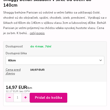
140cm
Shaggy behúne Parisian sú odolné a veľmi ľahko sa udržiavajú čisté,
vhodné sú do obývačiek, spálni, chodieb, izieb, predsiení... Vyrábajú sa v
šírkach od 60cm do 140cm s výškou vlasu 3cm a ľubovolnej dĺžke. Behúň
Parisian je veľmi príjemný na chôdzu vďaka vysokej hustote vlasu. Cena
je za bm. K behú...
celý popis
Dostupnosť
do 4 max. 7dní
Dostupná šírka
Cena pred
16,97 EUR
zľavou
14,97 EUR
/
bm
12,17 EUR
bez DPH
Pridať do košíka