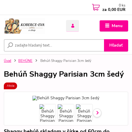
0
ks
za
0,00 EUR
Menu
Hľadať
Úvod
BEHÚNE
Behúň Shaggy Parisian 3cm šedý
Behúň Shaggy Parisian 3cm šedý
Akcia
Shaggy behúň skladom v šírke od 60cm do