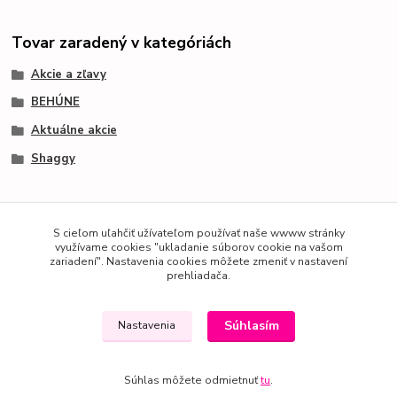
Tovar zaradený v kategóriách
Akcie a zľavy
BEHÚNE
Aktuálne akcie
Shaggy
S cieľom uľahčiť užívateľom používať naše wwww stránky
využívame cookies "ukladanie súborov cookie na vašom
zariadení". Nastavenia cookies môžete zmeniť v nastavení
prehliadača.
Súhlasím
Nastavenia
Súhlas môžete odmietnuť
tu
.
Vytvorené na
Eshop-rychlo.sk