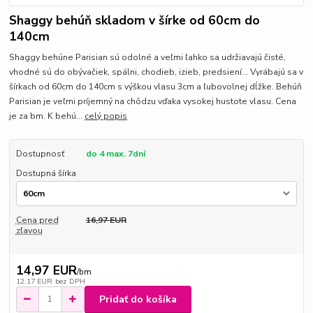
Shaggy behúň skladom v šírke od 60cm do
140cm
Shaggy behúne Parisian sú odolné a veľmi ľahko sa udržiavajú čisté,
vhodné sú do obývačiek, spálni, chodieb, izieb, predsiení... Vyrábajú sa v
šírkach od 60cm do 140cm s výškou vlasu 3cm a ľubovolnej dĺžke. Behúň
Parisian je veľmi príjemný na chôdzu vďaka vysokej hustote vlasu. Cena
je za bm. K behú...
celý popis
Dostupnosť
do 4 max. 7dní
Dostupná šírka
Cena pred
16,97 EUR
zľavou
14,97 EUR
/
bm
12,17 EUR
bez DPH
Pridať do košíka