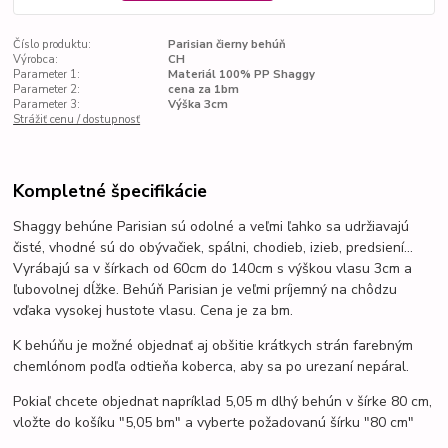
Číslo produktu:
Parisian čierny behúň
Výrobca:
CH
Parameter 1:
Materiál 100% PP Shaggy
Parameter 2:
cena za 1bm
Parameter 3:
Výška 3cm
Strážiť cenu / dostupnosť
Kompletné špecifikácie
Shaggy behúne Parisian sú odolné a veľmi
ľahko sa udržiavajú
čisté,
vhodné sú do obývačiek, spálni, chodieb, izieb, predsiení...
Vyrábajú sa v šírkach od 60cm do 140cm s výškou vlasu 3cm a
ľubovolnej dĺžke. Behúň Parisian je veľmi príjemný na chôdzu
vďaka vysokej hustote vlasu. Cena je za bm.
K behúňu je možné objednať aj obšitie krátkych strán farebným
chemlónom podľa odtieňa koberca, aby sa po urezaní nepáral.
Pokiaľ chcete objednat napríklad 5,05 m dlhý behún v šírke 80 cm,
vložte do košíku "5,05 bm" a vyberte požadovanú šírku "80 cm"