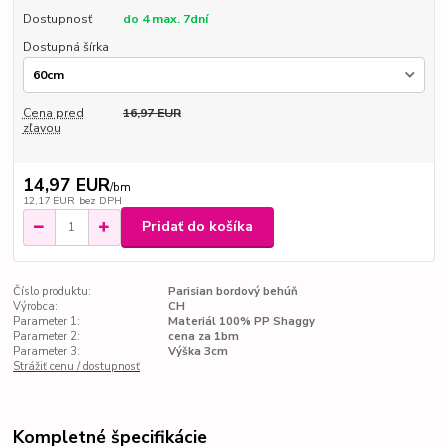
Dostupnosť
do 4 max. 7dní
Dostupná šírka
Cena pred
16,97 EUR
zľavou
14,97 EUR
/
bm
12,17 EUR
bez DPH
Pridať do košíka
Číslo produktu:
Parisian bordový behúň
Výrobca:
CH
Parameter 1:
Materiál 100% PP Shaggy
Parameter 2:
cena za 1bm
Parameter 3:
Výška 3cm
Strážiť cenu / dostupnosť
Kompletné špecifikácie