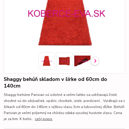
Shaggy behúň skladom v šírke od 60cm do
140cm
Shaggy behúne Parisian sú odolné a veľmi ľahko sa udržiavajú čisté,
vhodné sú do obývačiek, spálni, chodieb, izieb, predsiení... Vyrábajú sa v
šírkach od 60cm do 140cm s výškou vlasu 3cm a ľubovolnej dĺžke. Behúň
Parisian je veľmi príjemný na chôdzu vďaka vysokej hustote vlasu. Cena
je za bm. K behú...
celý popis