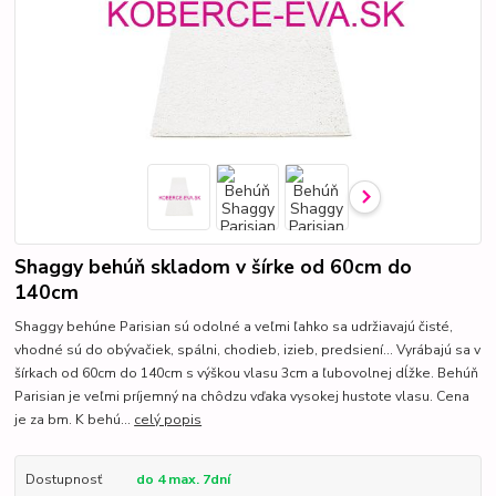
Shaggy behúň skladom v šírke od 60cm do
140cm
Shaggy behúne Parisian sú odolné a veľmi ľahko sa udržiavajú čisté,
vhodné sú do obývačiek, spálni, chodieb, izieb, predsiení... Vyrábajú sa v
šírkach od 60cm do 140cm s výškou vlasu 3cm a ľubovolnej dĺžke. Behúň
Parisian je veľmi príjemný na chôdzu vďaka vysokej hustote vlasu. Cena
je za bm. K behú...
celý popis
Dostupnosť
do 4 max. 7dní