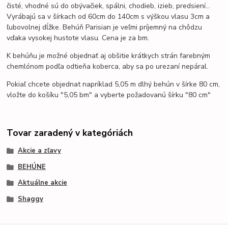
čisté,
vhodné sú do obývačiek, spálni, chodieb, izieb, predsiení...
Vyrábajú sa v šírkach od 60cm do 140cm s výškou vlasu 3cm a
ľubovolnej dĺžke. Behúň Parisian je veľmi príjemný na chôdzu
vďaka vysokej hustote vlasu. Cena je za bm.
K behúňu je možné objednať aj obšitie krátkych strán farebným
chemlónom podľa odtieňa koberca, aby sa po urezaní nepáral.
Pokiaľ chcete objednat napríklad 5,05 m dlhý behún v šírke 80 cm,
vložte do košíku "5,05 bm" a vyberte požadovanú šírku "80 cm"
Tovar zaradený v kategóriách
Akcie a zľavy
BEHÚNE
Aktuálne akcie
Shaggy