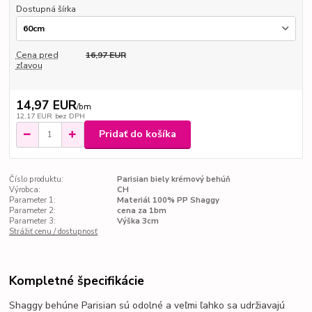
Dostupná šírka
Cena pred
16,97 EUR
zľavou
14,97 EUR
/
bm
12,17 EUR
bez DPH
Pridať do košíka
Číslo produktu:
Parisian biely krémový behúň
Výrobca:
CH
Parameter 1:
Materiál 100% PP Shaggy
Parameter 2:
cena za 1bm
Parameter 3:
Výška 3cm
Strážiť cenu / dostupnosť
Kompletné špecifikácie
Shaggy behúne Parisian sú odolné a veľmi
ľahko sa udržiavajú