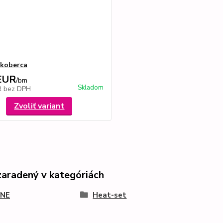
 koberca
EUR
/
bm
Skladom
R
bez DPH
Zvoliť variant
zaradený v kategóriách
NE
Heat-set