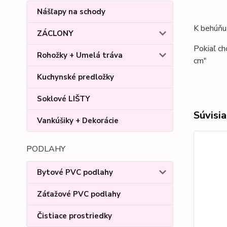
Nášľapy na schody
K behúňu 
ZÁCLONY
Pokiaľ ch
Rohožky + Umelá tráva
cm"
Kuchynské predložky
Soklové LIŠTY
Súvisia
Vankúšiky + Dekorácie
PODLAHY
Bytové PVC podlahy
Záťažové PVC podlahy
Čistiace prostriedky