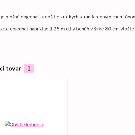
je možné objednať aj obšitie krátkych strán farebným chemlónom
cete objednať napríklad 1,25 m dlhý behúň v šírke 80 cm, vložt
ci tovar
1