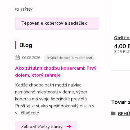
SLUŽBY
Tepovanie kobercov a sedačiek
Obšitie
Blog
4,00 
3,25 EU
06.08.2026
Inšpirácie podľa miestností
Ako zútulniť chodbu kobercami: Prvý
dojem, ktorý zahreje
Keďže chodba patrí medzi najviac
namáhané miestnosti v dome, výber
koberca má svoje špecifické pravidlá.
Tovar 
Prečítajte si, ako spojiť dokonalý dizajn s
v...
čítať celé
BEHÚ
Zobraziť všetky články