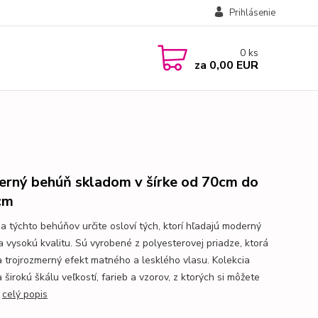
Prihlásenie
0
ks
za
0,00 EUR
rný behúň skladom v šírke od 70cm do
cm
ia týchto behúňov určite osloví tých, ktorí hľadajú moderný
 a vysokú kvalitu. Sú vyrobené z polyesterovej priadze, ktorá
a trojrozmerný efekt matného a lesklého vlasu. Kolekcia
širokú škálu veľkostí, farieb a vzorov, z ktorých si môžete
.
celý popis