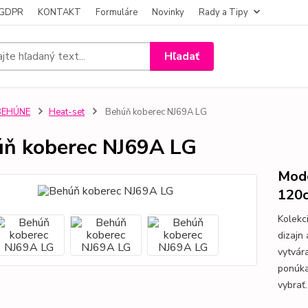
- GDPR
KONTAKT
Formuláre
Novinky
Rady a Tipy
Hľadať
BEHÚNE
Heat-set
Behúň koberec NJ69A LG
ň koberec NJ69A LG
Mode
120
Kolekc
dizajn
vytvár
ponúka 
vybrať