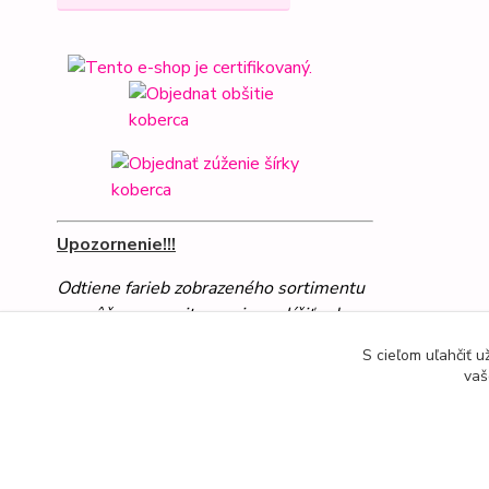
Upozornenie!!!
Odtiene farieb zobrazeného sortimentu
sa môžu na monitore mierne líšiť od
skutočných farieb
S cieľom uľahčiť 
vaš