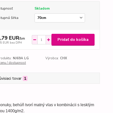
tupnosť
Skladom
tupná šírka
,79 EUR
/
bm
Pridať do košíka
65 EUR
bez DPH
roduktu:
NJ69A LG
Výrobca:
CHX
 cenu / dostupnosť
úvisiaci tovar
1
onuky, behúň tvorí matný vlas v kombinácii s lesklým
ou 1400g/m2.