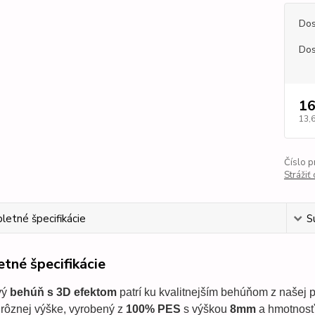
Dos
Dos
16
13,
Číslo p
Strážiť
etné špecifikácie
S
tné špecifikácie
vý
behúň s 3D efektom
patrí ku kvalitnejším behúňom z našej p
rôznej výške, vyrobený z
100% PES
s výškou
8mm
a hmotnosť