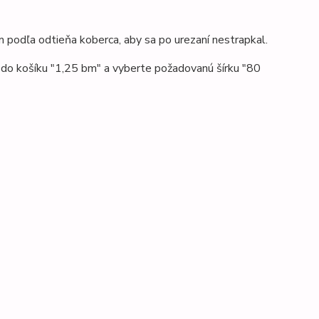
 podľa odtieňa koberca, aby sa po urezaní nestrapkal.
e do košíku "1,25 bm" a vyberte požadovanú šírku "80