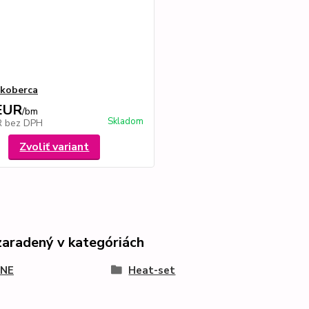
 koberca
EUR
/
bm
Skladom
R
bez DPH
Zvoliť variant
zaradený v kategóriách
NE
Heat-set