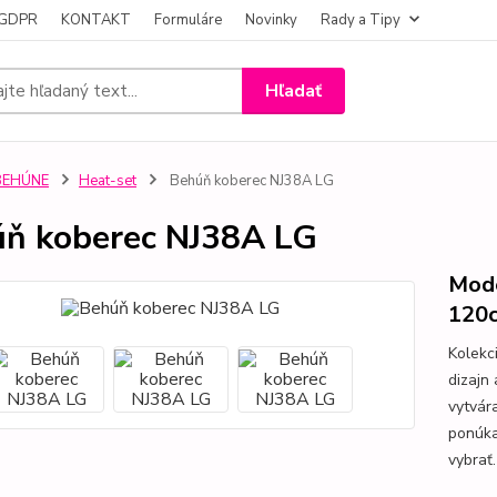
- GDPR
KONTAKT
Formuláre
Novinky
Rady a Tipy
Hľadať
BEHÚNE
Heat-set
Behúň koberec NJ38A LG
ň koberec NJ38A LG
Mode
120
Kolekc
dizajn
vytvár
ponúka 
vybrať