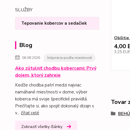
SLUŽBY
Tepovanie kobercov a sedačiek
Obšitie
Blog
4,00 
3,25 EU
06.08.2026
Inšpirácie podľa miestností
Ako zútulniť chodbu kobercami: Prvý
dojem, ktorý zahreje
Keďže chodba patrí medzi najviac
namáhané miestnosti v dome, výber
koberca má svoje špecifické pravidlá.
Tovar 
Prečítajte si, ako spojiť dokonalý dizajn s
v...
čítať celé
BEHÚ
Zobraziť všetky články