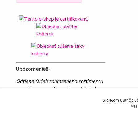
Upozornenie!!!
Odtiene farieb zobrazeného sortimentu
sa môžu na monitore mierne líšiť od
skutočných farieb
S cieľom uľahčiť 
vaš