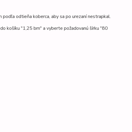
 podľa odtieňa koberca, aby sa po urezaní nestrapkal.
e do košíku "1,25 bm" a vyberte požadovanú šírku "80