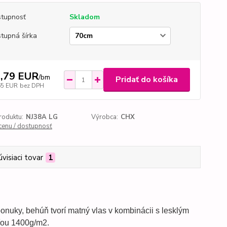
tupnosť
Skladom
tupná šírka
,79 EUR
/
bm
Pridať do košíka
65 EUR
bez DPH
roduktu:
NJ38A LG
Výrobca:
CHX
 cenu / dostupnosť
úvisiaci tovar
1
onuky, behúň tvorí matný vlas v kombinácii s lesklým
ou 1400g/m2.