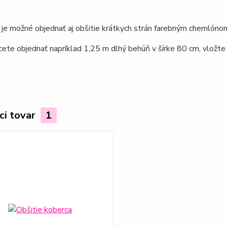
je možné objednať aj obšitie krátkych strán farebným chemlónom
cete objednať napríklad 1,25 m dlhý behúň v šírke 80 cm, vložt
ci tovar
1