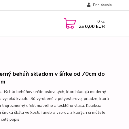
Prihlásenie
0
ks
za
0,00 EUR
rný behúň skladom v šírke od 70cm do
cm
ia týchto behúňov určite osloví tých, ktorí hľadajú moderný
 a vysokú kvalitu. Sú vyrobené z polyesterovej priadze, ktorá
a trojrozmerný efekt matného a lesklého vlasu. Kolekcia
širokú škálu veľkostí, farieb a vzorov, z ktorých si môžete
.
celý popis