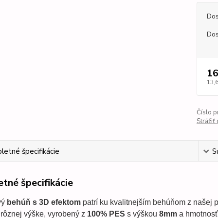
Dos
Dos
16
13,
Číslo p
Strážiť
etné špecifikácie
S
tné špecifikácie
vý
behúň s 3D efektom
patrí ku kvalitnejším behúňom z našej p
rôznej výške, vyrobený z
100% PES
s výškou
8mm
a hmotnosť