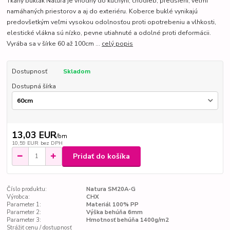
Tkaný buklák Natura je vhodný do kuchyní, chodieb, predsiení, veľmi
namáhaných priestorov a aj do exteriéru. Koberce buklé vynikajú
predovšetkým veľmi vysokou odolnosťou proti opotrebeniu a vlhkosti,
elestické vlákna sú nízko, pevne utiahnuté a odolné proti deformácii.
Vyrába sa v šírke 60 až 100cm ...
celý popis
Dostupnosť
Skladom
Dostupná šírka
13,03 EUR
/
bm
10,59 EUR
bez DPH
Pridať do košíka
Číslo produktu:
Natura SM20A-G
Výrobca:
CHX
Parameter 1:
Materiál 100% PP
Parameter 2:
Výška behúňa 6mm
Parameter 3:
Hmotnosť behúňa 1400g/m2
Strážiť cenu / dostupnosť