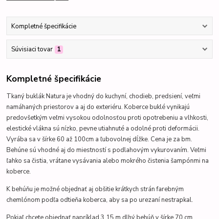
Kompletné špecifikácie
Súvisiaci tovar
1
Kompletné špecifikácie
Tkaný buklák Natura je vhodný do kuchyní, chodieb, predsiení, veľmi
namáhaných priestorov a aj do exteriéru.
Koberce buklé vynikajú
predovšetkým veľmi vysokou odolnosťou proti opotrebeniu a vlhkosti,
elestické vlákna sú nízko, pevne utiahnuté a odolné proti deformácii
.
Vyrába sa v šírke 60 až 100cm a ľubovolnej dĺžke. Cena je za bm.
Behúne sú vhodné aj do miestností s podlahovým vykurovaním.
Veľmi
ľahko sa čistia, vrátane vysávania alebo mokrého čistenia šampónmi na
koberce.
K behúňu je možné objednať aj obšitie krátkych strán farebným
chemlónom podľa odtieňa koberca, aby sa po urezaní nestrapkal.
Pokiaľ chcete objednať napríklad 3,15 m dlhý behúň v šírke 70 cm,