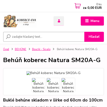
0
ks
za
0,00 EUR
Menu
Hľadať
Úvod
BEHÚNE
Bouclé - Sisalo
Behúň koberec Natura SM20A-G
Behúň koberec Natura SM20A-G
Buklé behúne skladom v šírke od 60cm do 100cm