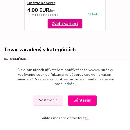
Obšitie koberca
4,00 EUR
/
bm
Skladom
3,25 EUR
bez DPH
Zvoliť variant
Tovar zaradený v kategóriách
BEHÚNE
Bouclé - Sisalo
S cieľom uľahčiť užívateľom používať naše wwww stránky
využívame cookies "ukladanie súborov cookie na vašom
zariadení". Nastavenia cookies môžete zmeniť v nastavení
prehliadača.
Súhlasím
Nastavenia
Súhlas môžete odmietnuť
tu
.
Vytvorené na
Eshop-rychlo.sk