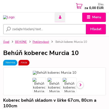
0
ks
za
0,00 EUR
Menu
Hľadať
Úvod
BEHÚNE
Protišmykové
Behúň koberec Murcia 10
Behúň koberec Murcia 10
Novinka
Akcia
Koberec behúň skladom v šírke 67cm, 80cm a
100cm