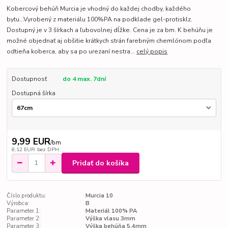
Kobercový behúň Murcia je vhodný do každej chodby, každého
bytu...Vyrobený z materiálu 100%PA na podklade gel-protisklz.
Dostupný je v 3 šírkach a ľubovolnej dĺžke. Cena je za bm. K behúňu je
možné objednať aj obšitie krátkych strán farebným chemlónom podľa
odtieňa koberca, aby sa po urezaní nestra...
celý popis
Dostupnosť
do 4 max. 7dní
Dostupná šírka
9,99 EUR
/
bm
8,12 EUR
bez DPH
Pridať do košíka
Číslo produktu:
Murcia 10
Výrobca:
B
Parameter 1:
Materiál 100% PA
Parameter 2:
Výška vlasu 3mm
Parameter 3:
Výška behúňa 5,4mm