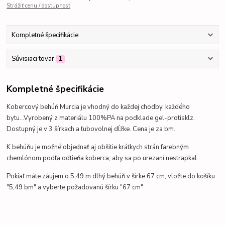
Strážiť cenu / dostupnosť
Kompletné špecifikácie
Súvisiaci tovar
1
Kompletné špecifikácie
Kobercový behúň Murcia je vhodný do každej chodby, každého
bytu...Vyrobený z materiálu 100%PA na podklade gel-protisklz.
Dostupný je v 3 šírkach a ľubovolnej dĺžke. Cena je za bm.
K behúňu je možné objednať aj obšitie krátkych strán farebným
chemlónom podľa odtieňa koberca, aby sa po urezaní nestrapkal.
Pokiaľ máte záujem o 5,49 m dlhý behúň v šírke 67 cm, vložte do košíku
"5,49 bm" a vyberte požadovanú šírku "67 cm"